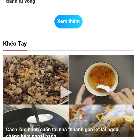
đánh tử vong
Xem thêm
Khéo Tay
Cách làm bánh cuốn tại nhà "nhanh gọn lẹ" lại ngon
chẳng kém ngoài hàng