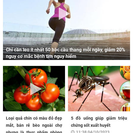
Chỉ cần leo ít nhất 50 bậc cầu thang mỗi ngày, giảm 20%
nguy cơ mắc bệnh tim nguy hiểm
Loại quả chín có màu đỏ đẹp
5 đồ uống giúp giảm triệu
mắt, bán rẻ bèo ngoài chợ
chứng sốt xuất huyết
11:38 04/10/2023
nhưng là thực phẩm phòng