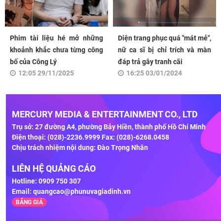
Phim tài liệu hé mở những
Diện trang phục quá "mát mẻ",
khoảnh khắc chưa từng công
nữ ca sĩ bị chỉ trích và màn
bố của Công Lý
đáp trả gây tranh cãi
12:05 29/11/2025
16:25 03/01/2024
MERCURY MEDIA & ENTERTAINMENT CO., LTD
Trụ sở: 27 đường A4, phường Bảy Hiền, thành phố Hồ Chí Minh
Điện thoại: (028)-2236.9999 Fax: (028)-6268.0458
Chịu trách nhiệm nội dung: Đào Trọng Nhân
LIÊN HỆ QUẢNG CÁO
Hotline: 0909 750 307
Email:
quangcao@phunuvagiadinh.vn
BẢNG GIÁ