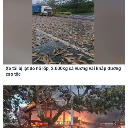
Xe tải bị lật do nổ lốp, 2.000kg cá vương vãi khắp đường
cao tốc