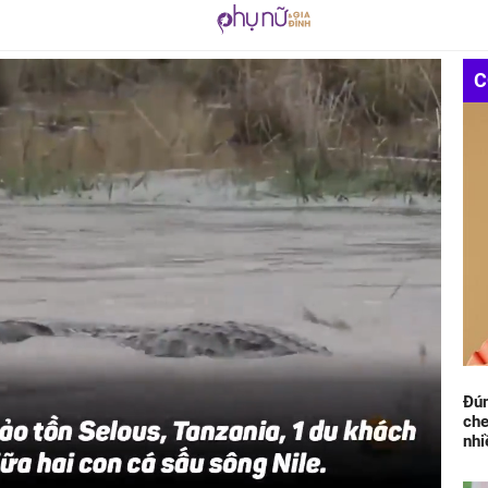
C
Đún
che
nhi