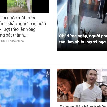
i ra nước mắt trước
ảnh khắc người phụ nữ 5
7 lượt trèo lên võng
ng bất thành...
Chỉ đứng ngáp, người phụ
8:00 11/05/2024
tan làm nhiều người ngơ 
Phim tài liệu hé mở nhữn