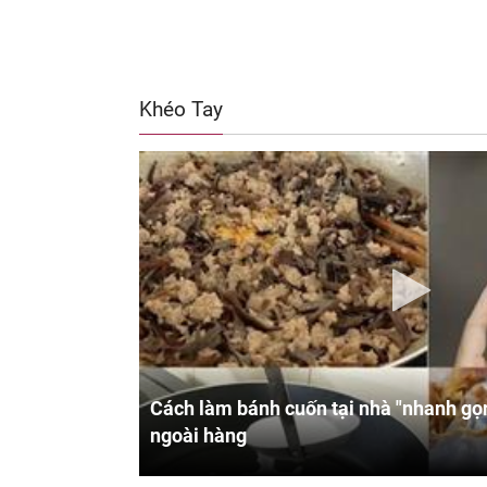
Khéo Tay
Cách làm bánh cuốn tại nhà "nhanh gọn
ngoài hàng