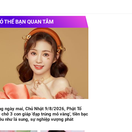
Ó THỂ BẠN QUAN TÂM
g ngày mai, Chủ Nhật 9/8/2026, Phật Tổ
 chở 3 con giáp 'đạp trúng mỏ vàng', tiền bạc
ều như lá sung, sự nghiệp vượng phát