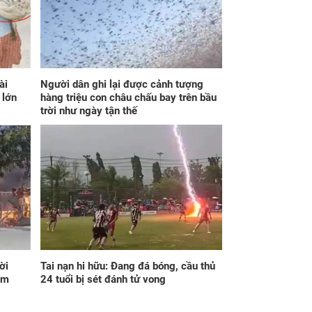
vi tuần mới (từ 10
Vận đỏ như son kể từ
 16/8/2026), 3
ngày 8/8/2026, 3 con
 giáp mưa thuận
giáp chẳng cần bon
 hòa, tiền về như
chen, đắc lộc tiền vào
c, bạc vàng dư dả,
như nước, sự nghiệp
 Quý Vinh Hoa,
hanh thông một bước
 trình khai sáng
lên hương đổi đời
ài
Người dân ghi lại được cảnh tượng
 lớn
hàng triệu con châu chấu bay trên bầu
trời như ngày tận thế
ng 4 ngày cuối
Thần Tài 'điểm mặt
ng 6 âm lịch, 3 con
gọi tên' sau ngày
p vượng phát Tài
8/8/2026, 3 con giáp
, Phú Quý trăm bề,
lộc nhiều hơn sông,
i mệnh Phượng
tài vận sáng như
ời
Tai nạn hi hữu: Đang đá bóng, cầu thủ
ng, ôm trọn cơ
trăng Rằm, chính thức
âm
24 tuổi bị sét đánh tử vong
i đồ sộ
hết khổ