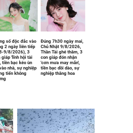
ng số độc đắc vào
Đúng 7h30 ngày mai,
g 2 ngày liên tiếp
Chủ Nhật 9/8/2026,
8-9/8/2026), 3
Thần Tài ghé thăm, 3
 giáp 'lĩnh hội tài
con giáp đón nhận
', tiền bạc kéo ùn
'cơn mưa may mắn',
vào nhà, sự nghiệp
tiền bạc dồi dào, sự
ng tiến không
nghiệp thăng hoa
ừng