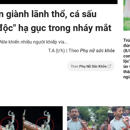
 giành lãnh thổ, cá sấu
 độc" hạ gục trong nháy mắt
Trú
ile khiến nhiều người khiếp vía...
đún
T.A (t/h) | Theo
Phụ nữ sức khỏe
(8/
con
lộc
ùn 
Theo
Phụ Nữ Sức Khỏe
thă
ng