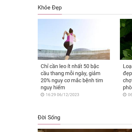
Khỏe Đẹp
Chỉ cần leo ít nhất 50 bậc
Loạ
cầu thang mỗi ngày, giảm
đẹp
20% nguy cơ mắc bệnh tim
chợ
nguy hiểm
phò
16:29 06/12/2023
0
Đời Sống