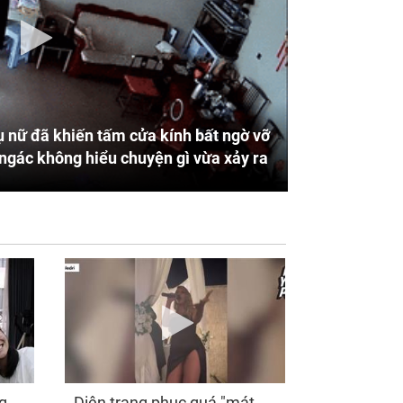
 nữ đã khiến tấm cửa kính bất ngờ vỡ
ngác không hiểu chuyện gì vừa xảy ra
g
Diện trang phục quá "mát