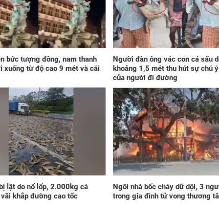
Tử 
đến
con
gió
nướ
Phú
vận
ên bức tượng đồng, nam thanh
Người đàn ông vác con cá sấu d
ơi xuống từ độ cao 9 mét và cái
khoảng 1,5 mét thu hút sự chú ý
của người đi đường
Tro
thá
giá
Lộc
đổ
 bị lật do nổ lốp, 2.000kg cá
Ngôi nhà bốc cháy dữ dội, 3 ngư
Hoà
vãi khắp đường cao tốc
trong gia đình tử vong thương t
ngơ