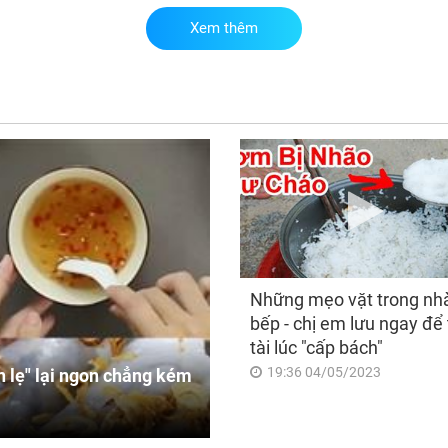
Xem thêm
Tro
tuầ
Nhậ
Phú
thị
han
mỏi
Những mẹo vặt trong nh
bếp - chị em lưu ngay để 
tài lúc "cấp bách"
19:36 04/05/2023
 lẹ" lại ngon chẳng kém