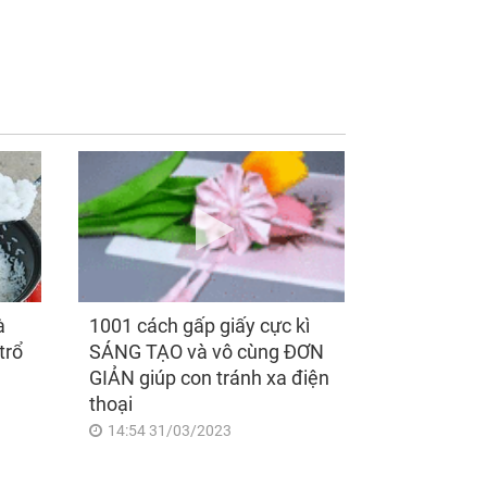
ng 2 ngày cuối
3 con giáp 'lĩnh hội tài
n (thứ 7 và Chủ
lộc', tiền bạc kéo ùn
t), 3 con giáp đại
ùn vào nhà, sự nghiệp
c đại Lộc, phú quý
thăng tiến không
nh vượng, vận trình
ngừng sau ngày
h thông, đếm tiền
8/8/2026
 tay
à
1001 cách gấp giấy cực kì
trổ
SÁNG TẠO và vô cùng ĐƠN
GIẢN giúp con tránh xa điện
thoại
14:54 31/03/2023