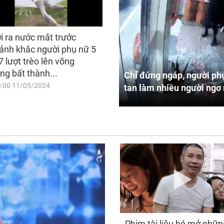
i ra nước mắt trước
ảnh khắc người phụ nữ 5
7 lượt trèo lên võng
ng bất thành...
Chỉ đứng ngáp, người phụ
8:00 11/05/2024
tan làm nhiều người ngơ 
Phim tài liệu hé mở nhữn