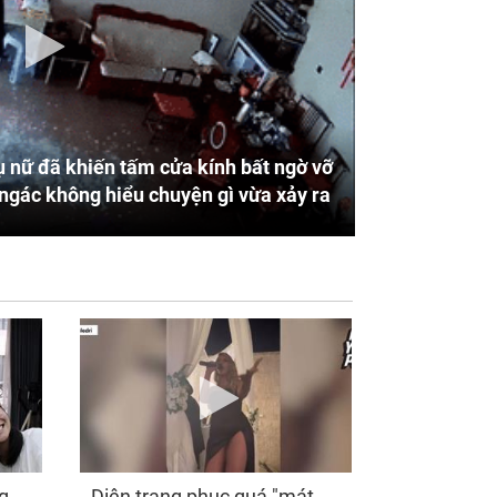
 nữ đã khiến tấm cửa kính bất ngờ vỡ
ngác không hiểu chuyện gì vừa xảy ra
g
Diện trang phục quá "mát