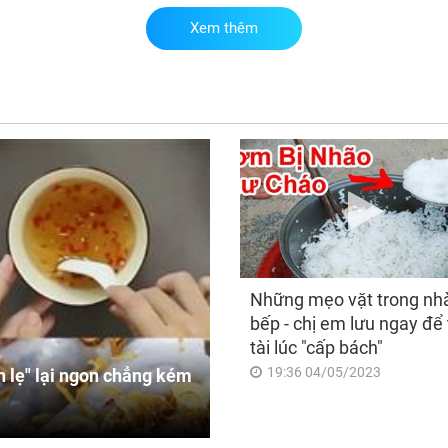
Xem thêm
Đú
ngà
giá
may
lối
tìn
Những mẹo vặt trong nh
bếp - chị em lưu ngay để 
tài lúc "cấp bách"
19:36 04/05/2023
 lẹ" lại ngon chẳng kém