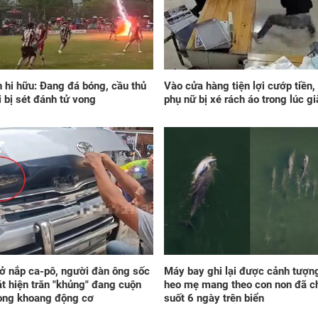
ngà
giá
vận
đao
n hi hữu: Đang đá bóng, cầu thủ
Vào cửa hàng tiện lợi cướp tiền,
i bị sét đánh tử vong
phụ nữ bị xé rách áo trong lúc g
Đún
Bảy
giá
ti
LỘC
ra,
khố
 nắp ca-pô, người đàn ông sốc
Máy bay ghi lại được cảnh tượn
sự
át hiện trăn "khủng" đang cuộn
heo mẹ mang theo con non đã c
rong khoang động cơ
suốt 6 ngày trên biển