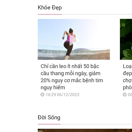
Khỏe Đẹp
Chỉ cần leo ít nhất 50 bậc
Loạ
cầu thang mỗi ngày, giảm
đẹp
20% nguy cơ mắc bệnh tim
chợ
nguy hiểm
phò
16:29 06/12/2023
0
Đời Sống