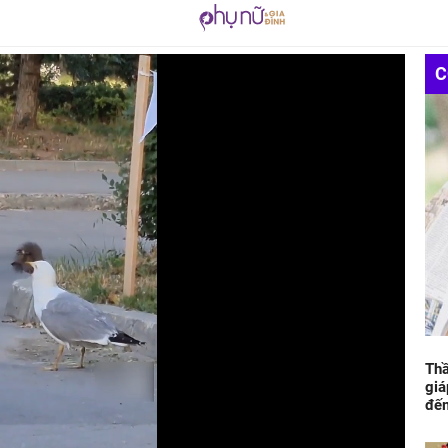
C
Thầ
giá
đếm