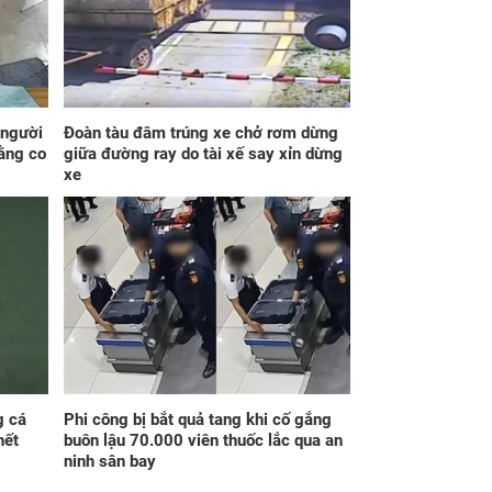
y 7/8/2026, 3 con
thứ Sáu 7/8/2026, 3
p Thiên Quan chiếu
con giáp tiền về trĩu
, sự nghiệp lao
túi, phúc cao hơn núi,
, tiền bạc hao tốn
lộc nhiều hơn sông,
giàu sang no đủ
 người
Đoàn tàu đâm trúng xe chở rơm dừng
iằng co
giữa đường ray do tài xế say xỉn dừng
xe
g ngày mai, thứ
3 con giáp trúng số
 8/8/2026, 3 con
độc đắc đúng 300 tỷ
p may túi đựng
vào ngày 7/8/2026,
ền, HƯỞNG TRỌN
tiền về trĩu túi, phúc
 TRỜI, ăn nên làm
cao hơn núi, lộc nhiều
 hóa giải nguy
hơn sông, giàu sang
n, nghênh đón hỷ
no đủ
g cá
Phi công bị bắt quả tang khi cố gắng
hết
buôn lậu 70.000 viên thuốc lắc qua an
ninh sân bay