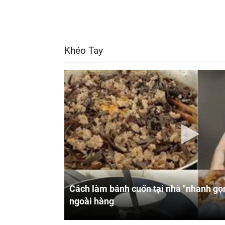
Khéo Tay
Cách làm bánh cuốn tại nhà "nhanh gọn
ngoài hàng