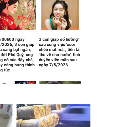
u 00h00 ngày
3 con giáp 'số hưởng'
/2026, 3 con giáp
sau công việc 'xuôi
u sang bạt ngàn,
chèo mát mái', tiền tài
 đời Phú Quý, ung
'thu về như nước', tình
g có của đầy nhà,
duyên viên mãn sau
y càng hưng thịnh
ngày 7/8/2026
g túc
g hôm nay, thứ 6
Đúng 12h30 hôm nay,