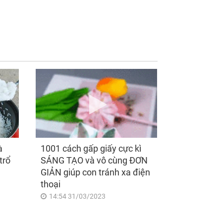
ng 20h hôm nay,
Đúng ngày mai, thứ
y 7/8/2026, 3 con
Bảy 8/8/2026, 3 con
p "đu đỉnh" vận
giáp xòe tay đón nhận
, tiền bạc về ngập
lộc Trời ban, sự
, đón lộc ấm no,
nghiệp bứt phá như
h tiền viên mãn
'phượng hoàng lửa',
sếp thưởng tiền lương
'kếch xù'
à
1001 cách gấp giấy cực kì
trổ
SÁNG TẠO và vô cùng ĐƠN
GIẢN giúp con tránh xa điện
thoại
14:54 31/03/2023