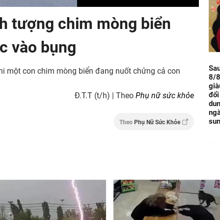
nh tượng chim mòng biển
c vào bụng
Sa
khi một con chim mòng biển đang nuốt chửng cả con
8/8
già
đổi
Đ.T.T (t/h) | Theo
Phụ nữ sức khỏe
dun
ngà
sun
Theo
Phụ Nữ Sức Khỏe
Đún