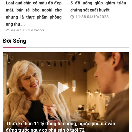
Loại quả chín có màu đỏ đẹp
5 đồ uống giúp giảm triệu
mắt, bán rẻ bèo ngoài chợ
chứng sốt xuất huyết
11:38 04/10/2023
nhưng là thực phẩm phòng
ung thư,...
06:03 11/10/2023
Đời Sống
Thừa kế hơn 11 tỷ đồng từ chồng, người phụ nữ vẫn
đứng trước nguy cơ phá sản ở tuổi 72