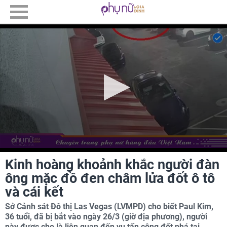
Kinh hoàng khoảnh khắc người đàn
ông mặc đồ đen châm lửa đốt ô tô
và cái kết
Sở Cảnh sát Đô thị Las Vegas (LVMPD) cho biết Paul Kim,
36 tuổi, đã bị bắt vào ngày 26/3 (giờ địa phương), người
này được cho là liên quan đến vụ tấn công đốt phá tại