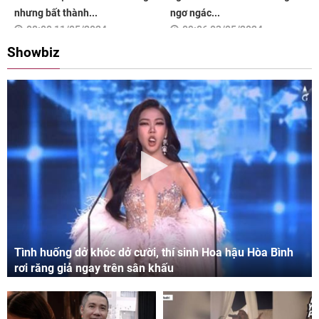
nhưng bất thành...
ngơ ngác...
08:00 11/05/2024
09:06 03/05/2024
Showbiz
Tình huống dở khóc dở cười, thí sinh Hoa hậu Hòa Bình
rơi răng giả ngay trên sân khấu