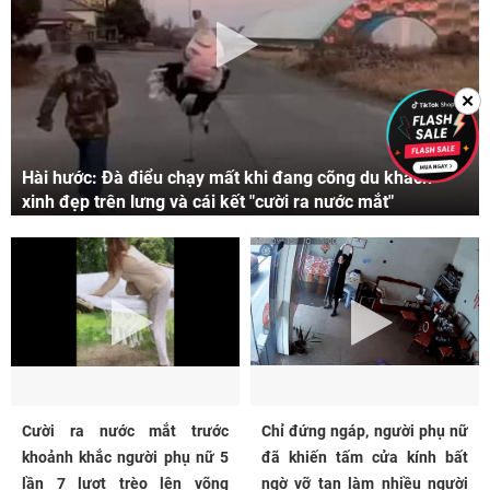
✕
Hài hước: Đà điểu chạy mất khi đang cõng du khách
xinh đẹp trên lưng và cái kết "cười ra nước mắt"
Cười ra nước mắt trước
Chỉ đứng ngáp, người phụ nữ
khoảnh khắc người phụ nữ 5
đã khiến tấm cửa kính bất
lần 7 lượt trèo lên võng
ngờ vỡ tan làm nhiều người