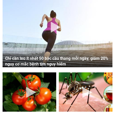
Chỉ cần leo ít nhất 50 bậc cầu thang mỗi ngày, giảm 20%
nguy cơ mắc bệnh tim nguy hiểm