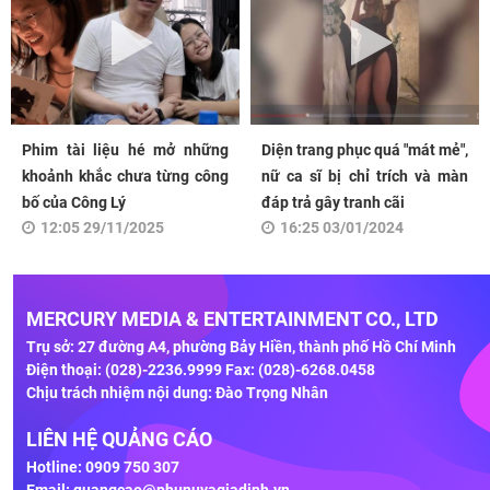
Phim tài liệu hé mở những
Diện trang phục quá "mát mẻ",
khoảnh khắc chưa từng công
nữ ca sĩ bị chỉ trích và màn
bố của Công Lý
đáp trả gây tranh cãi
12:05 29/11/2025
16:25 03/01/2024
MERCURY MEDIA & ENTERTAINMENT CO., LTD
Trụ sở: 27 đường A4, phường Bảy Hiền, thành phố Hồ Chí Minh
Điện thoại: (028)-2236.9999 Fax: (028)-6268.0458
Chịu trách nhiệm nội dung: Đào Trọng Nhân
LIÊN HỆ QUẢNG CÁO
Hotline: 0909 750 307
Email:
quangcao@phunuvagiadinh.vn