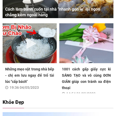
Cách làm bánh cuốn tại nhà "nhanh gọn lẹ" lại ngon
chẳng kém ngoài hàng
Những mẹo vặt trong nhà bếp
1001 cách gấp giấy cực kì
- chị em lưu ngay để trổ tài
SÁNG TẠO và vô cùng ĐƠN
lúc "cấp bách"
GIẢN giúp con tránh xa điện
19:36 04/05/2023
thoại
14:54 31/03/2023
Khỏe Đẹp