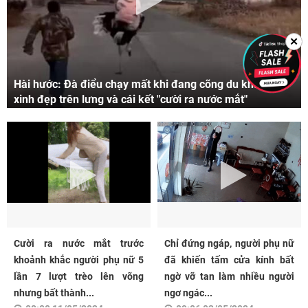
✕
Hài hước: Đà điểu chạy mất khi đang cõng du khách
xinh đẹp trên lưng và cái kết "cười ra nước mắt"
Cười ra nước mắt trước
Chỉ đứng ngáp, người phụ nữ
khoảnh khắc người phụ nữ 5
đã khiến tấm cửa kính bất
lần 7 lượt trèo lên võng
ngờ vỡ tan làm nhiều người
nhưng bất thành...
ngơ ngác...