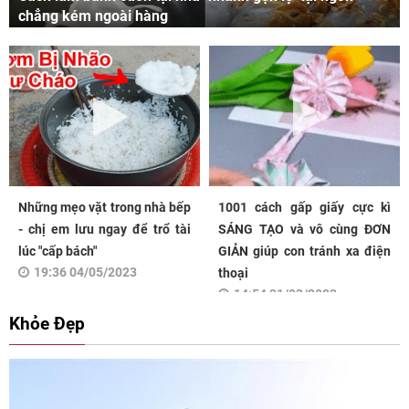
chẳng kém ngoài hàng
Những mẹo vặt trong nhà bếp
1001 cách gấp giấy cực kì
- chị em lưu ngay để trổ tài
SÁNG TẠO và vô cùng ĐƠN
lúc "cấp bách"
GIẢN giúp con tránh xa điện
19:36 04/05/2023
thoại
14:54 31/03/2023
Khỏe Đẹp