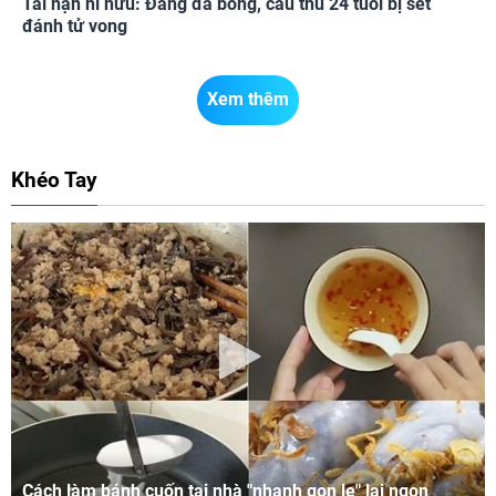
Tai nạn hi hữu: Đang đá bóng, cầu thủ 24 tuổi bị sét
đánh tử vong
Xem thêm
Khéo Tay
Cách làm bánh cuốn tại nhà "nhanh gọn lẹ" lại ngon