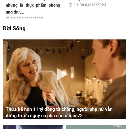
11:38 04/10/2023
nhưng là thực phẩm phòng
ung thư,...
06:03 11/10/2023
Đời Sống
Thừa kế hơn 11 tỷ đồng từ chồng, người phụ nữ vẫn
đứng trước nguy cơ phá sản ở tuổi 72