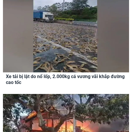
Xe tải bị lật do nổ lốp, 2.000kg cá vương vãi khắp đường
cao tốc