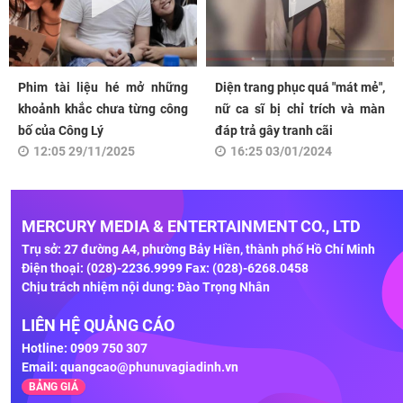
Phim tài liệu hé mở những
Diện trang phục quá "mát mẻ",
khoảnh khắc chưa từng công
nữ ca sĩ bị chỉ trích và màn
bố của Công Lý
đáp trả gây tranh cãi
12:05 29/11/2025
16:25 03/01/2024
MERCURY MEDIA & ENTERTAINMENT CO., LTD
Trụ sở: 27 đường A4, phường Bảy Hiền, thành phố Hồ Chí Minh
Điện thoại: (028)-2236.9999 Fax: (028)-6268.0458
Chịu trách nhiệm nội dung: Đào Trọng Nhân
LIÊN HỆ QUẢNG CÁO
Hotline: 0909 750 307
Email:
quangcao@phunuvagiadinh.vn
BẢNG GIÁ