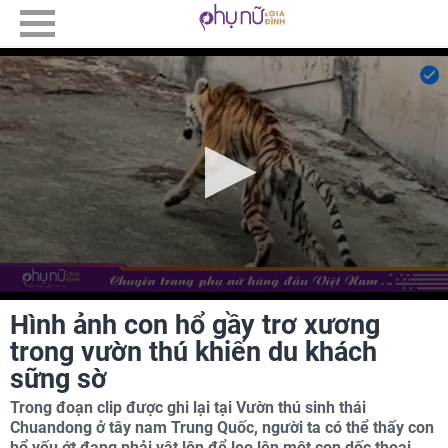
Hình ảnh con hổ gầy trơ xương
trong vườn thú khiến du khách
sững sờ
Trong đoạn clip được ghi lại tại Vườn thú sinh thái
Chuandong ở tây nam Trung Quốc, người ta có thể thấy con
hổ yếu ớt đang phải vật lộn để leo lên một con dốc thoai