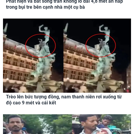
Phát hiện và bắt sống trăn khổng lồ dài 4,8 mét ẩn nấp
trong bụi tre bên cạnh nhà một cụ bà
Trèo lên bức tượng đồng, nam thanh niên rơi xuống từ
độ cao 9 mét và cái kết