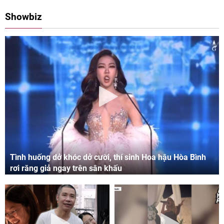
08:00 11/05/2024
09:06 03/05/2024
Showbiz
Tình huống dở khóc dở cười, thí sinh Hoa hậu Hòa Bình
rơi răng giả ngay trên sân khấu