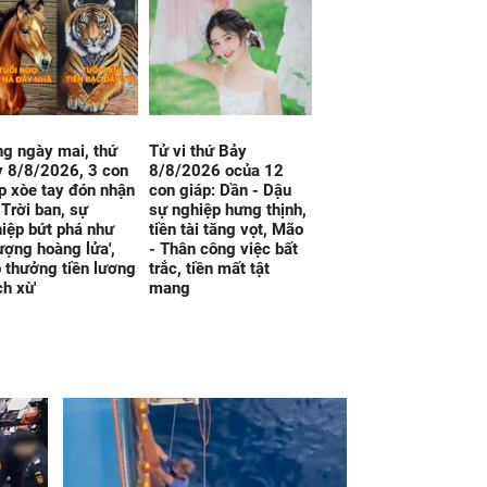
g ngày mai, thứ
Tử vi thứ Bảy
 8/8/2026, 3 con
8/8/2026 ocủa 12
p xòe tay đón nhận
con giáp: Dần - Dậu
 Trời ban, sự
sự nghiệp hưng thịnh,
iệp bứt phá như
tiền tài tăng vọt, Mão
ượng hoàng lửa',
- Thân công việc bất
 thưởng tiền lương
trắc, tiền mất tật
ch xù'
mang