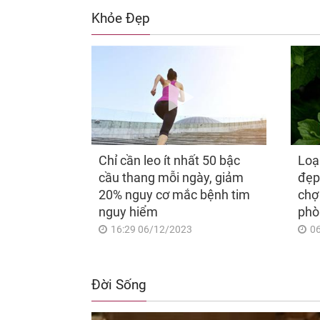
Khỏe Đẹp
Chỉ cần leo ít nhất 50 bậc
Loạ
cầu thang mỗi ngày, giảm
đẹp
20% nguy cơ mắc bệnh tim
chợ
nguy hiểm
phò
16:29 06/12/2023
0
Đời Sống