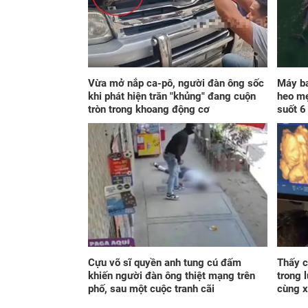
Vừa mở nắp ca-pô, người đàn ông sốc
Máy ba
khi phát hiện trăn "khủng" đang cuộn
heo mẹ
tròn trong khoang động cơ
suốt 6
Cựu võ sĩ quyền anh tung cú đấm
Thấy c
khiến người đàn ông thiệt mạng trên
trong 
phố, sau một cuộc tranh cãi
cùng 