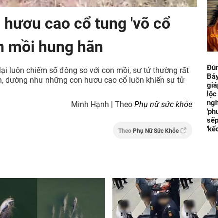
, hươu cao cổ tung 'võ cổ
ăn mồi hung hãn
Đún
lại luôn chiếm số đông so với con mồi, sư tử thường rất
Bảy
iên, dường như những con hươu cao cổ luôn khiến sư tử
giá
lộc
ngh
Minh Hạnh | Theo
Phụ nữ sức khỏe
'ph
sếp
'kế
Theo
Phụ Nữ Sức Khỏe