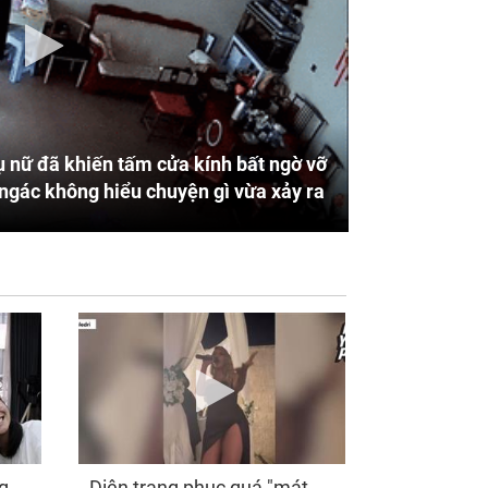
 nữ đã khiến tấm cửa kính bất ngờ vỡ
ngác không hiểu chuyện gì vừa xảy ra
g
Diện trang phục quá "mát