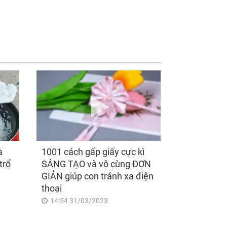
i ngày hôm nay
Kết hôn 3 năm, bạn bè
8/2026), 3 con
ghen tỵ vì tôi được
p vận trình như 'cá
chồng chiều chuộng
p hóa rồng', giàu
hết mực nhưng sự
lên bất chấp, số đỏ
thật phía sau khiến tôi
t như son
khóc nghẹn
à
1001 cách gấp giấy cực kì
trổ
SÁNG TẠO và vô cùng ĐƠN
GIẢN giúp con tránh xa điện
thoại
14:54 31/03/2023