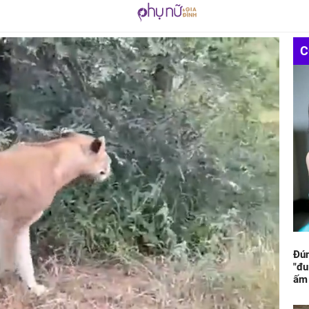
C
Đún
"đu
ấm 