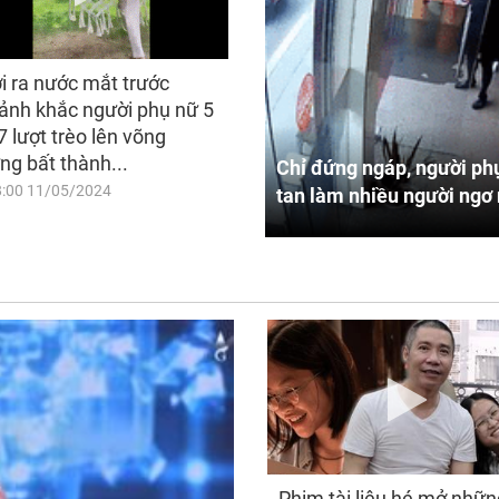
i ra nước mắt trước
ảnh khắc người phụ nữ 5
7 lượt trèo lên võng
ng bất thành...
Chỉ đứng ngáp, người phụ
8:00 11/05/2024
tan làm nhiều người ngơ 
Phim tài liệu hé mở nhữn