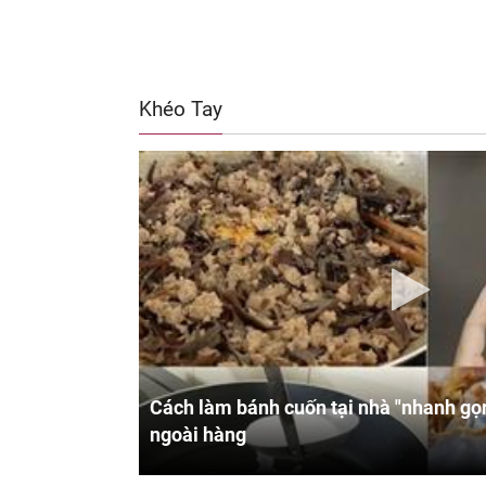
Khéo Tay
Cách làm bánh cuốn tại nhà "nhanh gọn
ngoài hàng