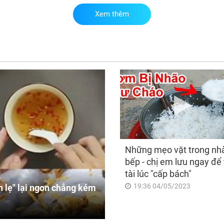
Xem thêm
Cuố
(7/
giá
ché
có 
chó
Những mẹo vặt trong nh
bếp - chị em lưu ngay để 
tài lúc "cấp bách"
19:36 04/05/2023
 lẹ" lại ngon chẳng kém