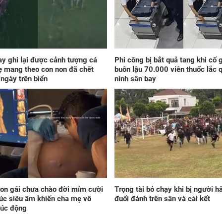
Đún
ngà
giá
'cá
phú
khô
đầ
y ghi lại được cảnh tượng cá
Phi công bị bắt quả tang khi cố 
 mang theo con non đã chết
buôn lậu 70.000 viên thuốc lắc 
 ngày trên biển
ninh sân bay
Sau
7/8
'số
cũn
on gái chưa chào đời mỉm cười
Trọng tài bỏ chạy khi bị người 
đầu
lúc siêu âm khiến cha mẹ vô
đuổi đánh trên sân và cái kết
họa
xúc động