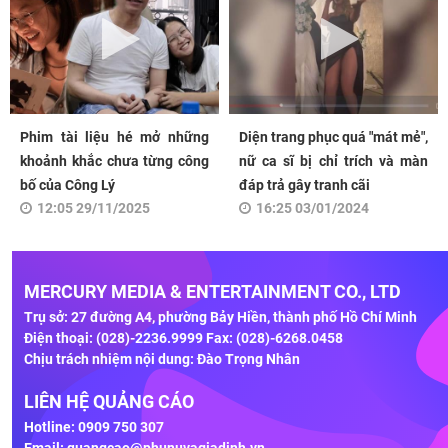
Phim tài liệu hé mở những
Diện trang phục quá "mát mẻ",
khoảnh khắc chưa từng công
nữ ca sĩ bị chỉ trích và màn
bố của Công Lý
đáp trả gây tranh cãi
12:05 29/11/2025
16:25 03/01/2024
MERCURY MEDIA & ENTERTAINMENT CO., LTD
Trụ sở: 27 đường A4, phường Bảy Hiền, thành phố Hồ Chí Minh
Điện thoại: (028)-2236.9999 Fax: (028)-6268.0458
Chịu trách nhiệm nội dung: Đào Trọng Nhân
LIÊN HỆ QUẢNG CÁO
Hotline: 0909 750 307
Email:
quangcao@phunuvagiadinh.vn