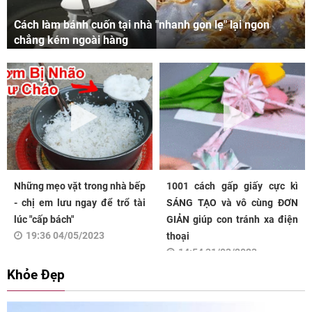
Cách làm bánh cuốn tại nhà "nhanh gọn lẹ" lại ngon
chẳng kém ngoài hàng
Những mẹo vặt trong nhà bếp
1001 cách gấp giấy cực kì
- chị em lưu ngay để trổ tài
SÁNG TẠO và vô cùng ĐƠN
lúc "cấp bách"
GIẢN giúp con tránh xa điện
19:36 04/05/2023
thoại
14:54 31/03/2023
Khỏe Đẹp