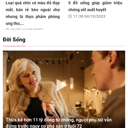
Loại quả chín có màu đỏ đẹp
5 đồ uống giúp giảm triệu
mắt, bán rẻ bèo ngoài chợ
chứng sốt xuất huyết
11:38 04/10/2023
nhưng là thực phẩm phòng
ung thư,...
06:03 11/10/2023
Đời Sống
Thừa kế hơn 11 tỷ đồng từ chồng, người phụ nữ vẫn
đứng trước nguy cơ phá sản ở tuổi 72