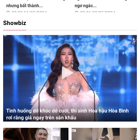
nhưng bất thành...
ngơ ngác...
08:00 11/05/2024
09:06 03/05/2024
Showbiz
Tình huống dở khóc dở cười, thí sinh Hoa hậu Hòa Bình
rơi răng giả ngay trên sân khấu