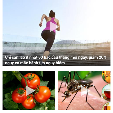
Chỉ cần leo ít nhất 50 bậc cầu thang mỗi ngày, giảm 20%
nguy cơ mắc bệnh tim nguy hiểm