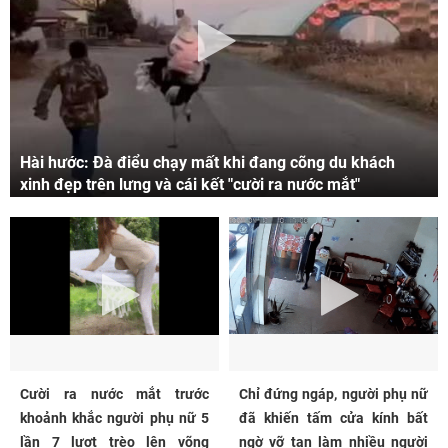
Hài hước: Đà điểu chạy mất khi đang cõng du khách
xinh đẹp trên lưng và cái kết "cười ra nước mắt"
Cười ra nước mắt trước
Chỉ đứng ngáp, người phụ nữ
khoảnh khắc người phụ nữ 5
đã khiến tấm cửa kính bất
lần 7 lượt trèo lên võng
ngờ vỡ tan làm nhiều người