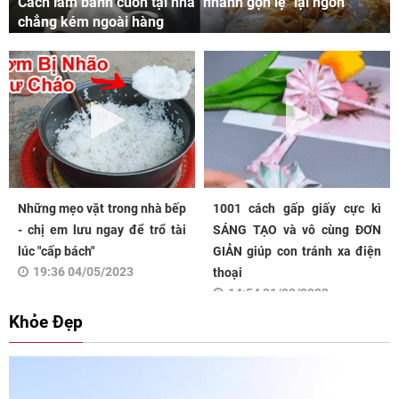
Cách làm bánh cuốn tại nhà "nhanh gọn lẹ" lại ngon
chẳng kém ngoài hàng
Những mẹo vặt trong nhà bếp
1001 cách gấp giấy cực kì
- chị em lưu ngay để trổ tài
SÁNG TẠO và vô cùng ĐƠN
lúc "cấp bách"
GIẢN giúp con tránh xa điện
19:36 04/05/2023
thoại
14:54 31/03/2023
Khỏe Đẹp