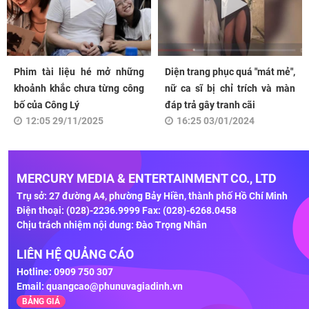
Phim tài liệu hé mở những
Diện trang phục quá "mát mẻ",
khoảnh khắc chưa từng công
nữ ca sĩ bị chỉ trích và màn
bố của Công Lý
đáp trả gây tranh cãi
12:05 29/11/2025
16:25 03/01/2024
MERCURY MEDIA & ENTERTAINMENT CO., LTD
Trụ sở: 27 đường A4, phường Bảy Hiền, thành phố Hồ Chí Minh
Điện thoại: (028)-2236.9999 Fax: (028)-6268.0458
Chịu trách nhiệm nội dung: Đào Trọng Nhân
LIÊN HỆ QUẢNG CÁO
Hotline: 0909 750 307
Email:
quangcao@phunuvagiadinh.vn
BẢNG GIÁ