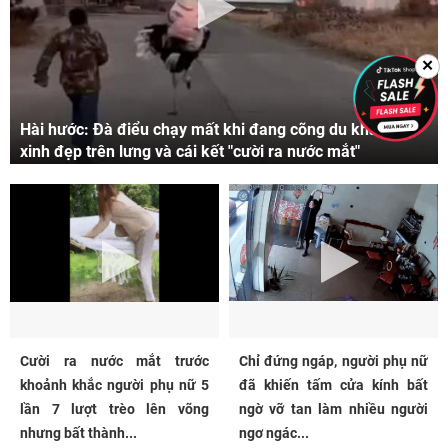
✕
Hài hước: Đà điểu chạy mất khi đang cõng du khách
xinh đẹp trên lưng và cái kết "cười ra nước mắt"
Cười ra nước mắt trước
Chỉ đứng ngáp, người phụ nữ
khoảnh khắc người phụ nữ 5
đã khiến tấm cửa kính bất
lần 7 lượt trèo lên võng
ngờ vỡ tan làm nhiều người
nhưng bất thành...
ngơ ngác...