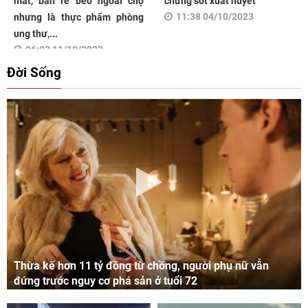
mắt, bán rẻ bèo ngoài chợ
chứng sốt xuất huyết
11:38 04/10/2023
nhưng là thực phẩm phòng
ung thư,...
06:03 11/10/2023
Đời Sống
Thừa kế hơn 11 tỷ đồng từ chồng, người phụ nữ vẫn
đứng trước nguy cơ phá sản ở tuổi 72