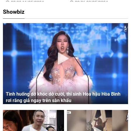
08:00 11/05/2024
09:06 03/05/2024
Showbiz
Tình huống dở khóc dở cười, thí sinh Hoa hậu Hòa Bình
rơi răng giả ngay trên sân khấu