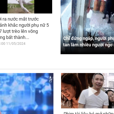
i ra nước mắt trước
ảnh khắc người phụ nữ 5
7 lượt trèo lên võng
ng bất thành...
Chỉ đứng ngáp, người phụ
8:00 11/05/2024
tan làm nhiều người ngơ 
Phim tài liệu hé mở nhữn