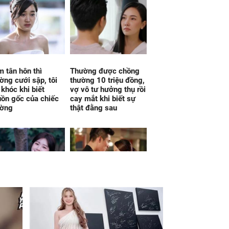
 tân hôn thì
Thường được chồng
ờng cưới sập, tôi
thường 10 triệu đồng,
 khóc khi biết
vợ vô tư hưởng thụ rồi
ồn gốc của chiếc
cay mắt khi biết sự
ường
thật đằng sau
 ngày mai, thứ
Tiết lộ sốc của mẹ
y 8/8/2026, Thần
chồng khiến tôi không
 nhắm trúng, 3 con
biết có nên tiếp tục