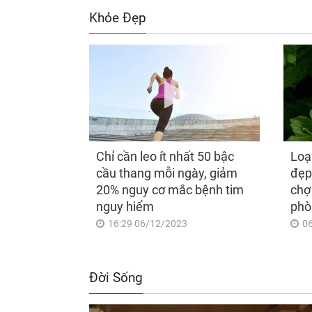
Khỏe Đẹp
Chỉ cần leo ít nhất 50 bậc
Loạ
cầu thang mỗi ngày, giảm
đẹp
20% nguy cơ mắc bệnh tim
chợ
nguy hiểm
phò
16:29 06/12/2023
0
Đời Sống