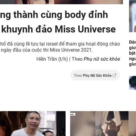
ng thành cùng body đỉnh
 khuynh đảo Miss Universe
Đêm
hổ đã cùng tề tựu tại israel để tham gia hoạt động chào
giư
 ngày đầu của cuộc thi Miss Universe 2021.
bật
ngu
Hiền Trần (t/h) | Theo
Phụ nữ sức khỏe
gi
Theo
Phụ Nữ Sức Khỏe
Sau
Bả
Tài