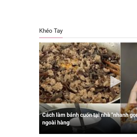
Khéo Tay
Cách làm bánh cuốn tại nhà "nhanh gọn
ngoài hàng