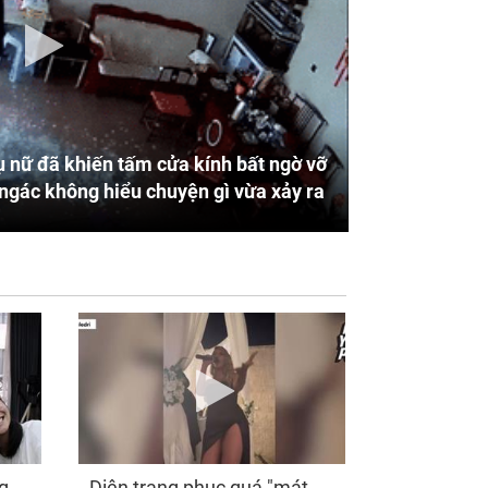
 nữ đã khiến tấm cửa kính bất ngờ vỡ
ngác không hiểu chuyện gì vừa xảy ra
g
Diện trang phục quá "mát