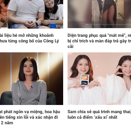
giá
trư
sau
tro
đời
ài liệu hé mở những khoảnh
Diện trang phục quá "mát mẻ", n
hưa từng công bố của Công Lý
bị chỉ trích và màn đáp trả gây t
cãi
Đú
mai
8/8
chỉ
giá
vàn
nhà
ạt phát ngôn vạ miệng, hoa hậu
Sam chia sẻ quá trình mang thai, 
vươ
lên tiếng xin lỗi và xác nhận đi
luôn cả điểm ‘xấu xí’ nhất
gia
c 2 năm