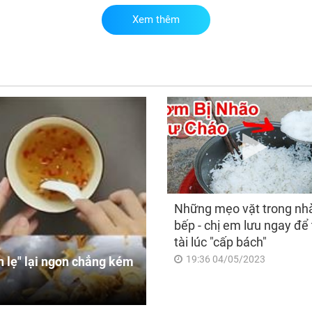
Xem thêm
Phá
ngờ
khi
và 
Những mẹo vặt trong nh
bếp - chị em lưu ngay để 
tài lúc "cấp bách"
19:36 04/05/2023
 lẹ" lại ngon chẳng kém