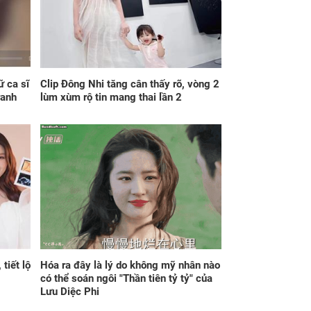
p 'tiền vào cửa
cuộc hôn nhân 7 năm
ớc, vàng vào cửa
nữa hay không
', một bước nắm
ng tay cơ hội đổi
ữ ca sĩ
Clip Đông Nhi tăng cân thấy rõ, vòng 2
ranh
lùm xùm rộ tin mang thai lần 2
ng 6h sáng ngày
Đúng ngày mai, thứ
, thứ Bảy
Bảy 8/8/2026, 3 con
/2026, Thần Tài
giáp đổi đời dễ dàng
 đích danh 3 con
như trở bàn tay, tiền
p 'rơi trúng hố
tài ùa tới, ngồi không
g', tiền bạc ùa về
lộc cũng đến, phú quý
 'như lũ cuốn',
theo tới già
tiết lộ
Hóa ra đây là lý do không mỹ nhân nào
n mình thành đại
có thể soán ngôi "Thần tiên tỷ tỷ" của
 trong phút chốc
Lưu Diệc Phi