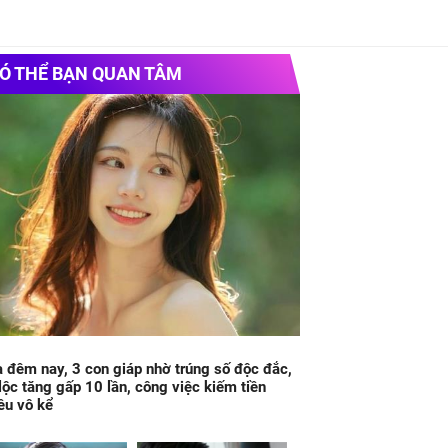
Ó THỂ BẠN QUAN TÂM
 đêm nay, 3 con giáp nhờ trúng số độc đắc,
 lộc tăng gấp 10 lần, công việc kiếm tiền
ều vô kể