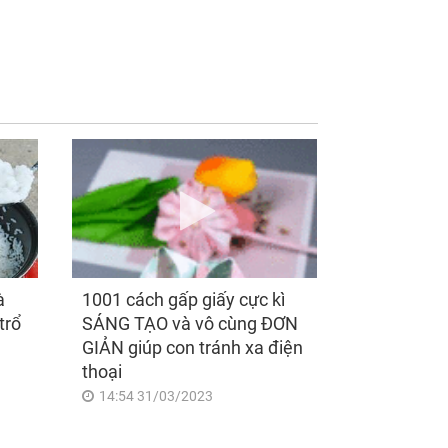
t sinh việc bất
Kể từ ngày mai, thứ
 trước ngày ly hôn
Bảy 8/8/2026, Thần
ến tôi hoảng loạn
Tài 'điểm mặt gọi tên',
sau đó tỉnh ngộ
3 con giáp lộc nhiều
hơn sông, tài vận
sáng như trăng Rằm,
chính thức hết khổ
à
1001 cách gấp giấy cực kì
trổ
SÁNG TẠO và vô cùng ĐƠN
GIẢN giúp con tránh xa điện
thoại
14:54 31/03/2023