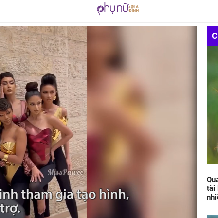
C
Qua
tài
nhi