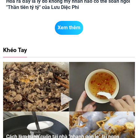
Hóa ra đây là lý do không mỹ nhân nào có thể soán ngôi
"Thần tiên tỷ tỷ" của Lưu Diệc Phi
Xem thêm
Khéo Tay
Cách làm bánh cuốn tại nhà "nhanh gọn lẹ" lại ngon