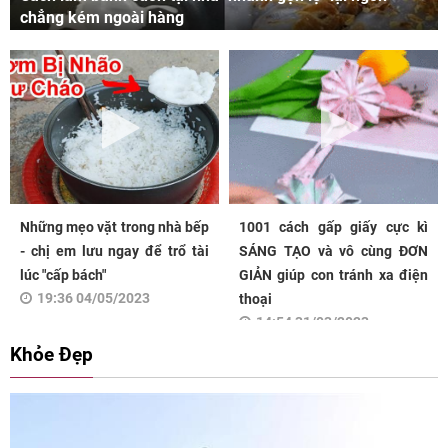
chẳng kém ngoài hàng
Những mẹo vặt trong nhà bếp
1001 cách gấp giấy cực kì
- chị em lưu ngay để trổ tài
SÁNG TẠO và vô cùng ĐƠN
lúc "cấp bách"
GIẢN giúp con tránh xa điện
19:36 04/05/2023
thoại
14:54 31/03/2023
Khỏe Đẹp