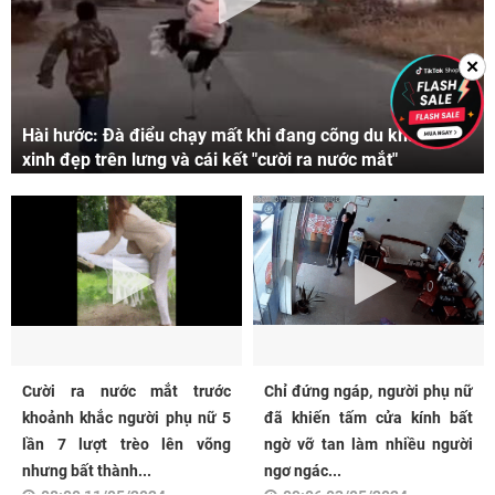
✕
Hài hước: Đà điểu chạy mất khi đang cõng du khách
xinh đẹp trên lưng và cái kết "cười ra nước mắt"
Cười ra nước mắt trước
Chỉ đứng ngáp, người phụ nữ
khoảnh khắc người phụ nữ 5
đã khiến tấm cửa kính bất
lần 7 lượt trèo lên võng
ngờ vỡ tan làm nhiều người
nhưng bất thành...
ngơ ngác...