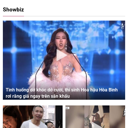
08:00 11/05/2024
09:06 03/05/2024
Showbiz
Tình huống dở khóc dở cười, thí sinh Hoa hậu Hòa Bình
rơi răng giả ngay trên sân khấu