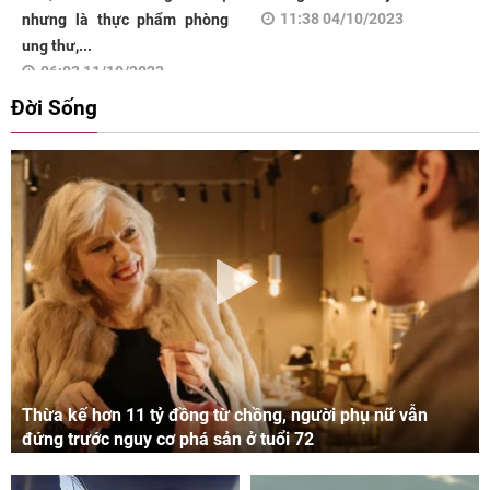
11:38 04/10/2023
nhưng là thực phẩm phòng
ung thư,...
06:03 11/10/2023
Đời Sống
Thừa kế hơn 11 tỷ đồng từ chồng, người phụ nữ vẫn
đứng trước nguy cơ phá sản ở tuổi 72