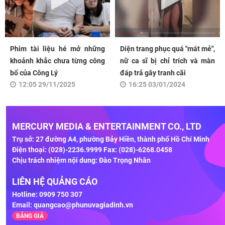
Phim tài liệu hé mở những
Diện trang phục quá "mát mẻ",
khoảnh khắc chưa từng công
nữ ca sĩ bị chỉ trích và màn
bố của Công Lý
đáp trả gây tranh cãi
12:05 29/11/2025
16:25 03/01/2024
MERCURY MEDIA & ENTERTAINMENT CO., LTD
Trụ sở: 27 đường A4, phường Bảy Hiền, thành phố Hồ Chí Minh
Điện thoại: (028)-2236.9999 Fax: (028)-6268.0458
Chịu trách nhiệm nội dung: Đào Trọng Nhân
LIÊN HỆ QUẢNG CÁO
Hotline: 0909 750 307
Email:
quangcao@phunuvagiadinh.vn
BẢNG GIÁ