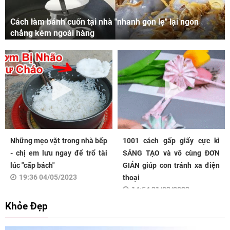
Cách làm bánh cuốn tại nhà "nhanh gọn lẹ" lại ngon
chẳng kém ngoài hàng
Những mẹo vặt trong nhà bếp
1001 cách gấp giấy cực kì
- chị em lưu ngay để trổ tài
SÁNG TẠO và vô cùng ĐƠN
lúc "cấp bách"
GIẢN giúp con tránh xa điện
19:36 04/05/2023
thoại
14:54 31/03/2023
Khỏe Đẹp