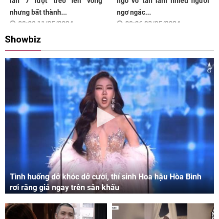
lần 7 lượt trèo lên võng
ngờ vỡ tan làm nhiều người
nhưng bất thành...
ngơ ngác...
08:00 11/05/2024
09:06 03/05/2024
Showbiz
Tình huống dở khóc dở cười, thí sinh Hoa hậu Hòa Bình
rơi răng giả ngay trên sân khấu