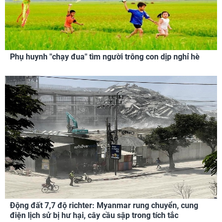
Phụ huynh "chạy đua" tìm người trông con dịp nghỉ hè
Động đất 7,7 độ richter: Myanmar rung chuyển, cung
điện lịch sử bị hư hại, cây cầu sập trong tích tắc