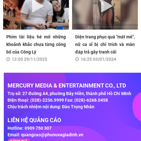
Phim tài liệu hé mở những
Diện trang phục quá "mát mẻ",
khoảnh khắc chưa từng công
nữ ca sĩ bị chỉ trích và màn
bố của Công Lý
đáp trả gây tranh cãi
12:05 29/11/2025
16:25 03/01/2024
MERCURY MEDIA & ENTERTAINMENT CO., LTD
Trụ sở: 27 đường A4, phường Bảy Hiền, thành phố Hồ Chí Minh
Điện thoại: (028)-2236.9999 Fax: (028)-6268.0458
Chịu trách nhiệm nội dung: Đào Trọng Nhân
LIÊN HỆ QUẢNG CÁO
Hotline: 0909 750 307
Email:
quangcao@phunuvagiadinh.vn