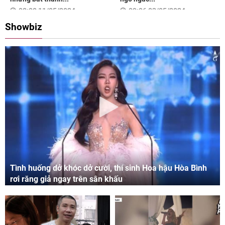
08:00 11/05/2024
09:06 03/05/2024
Showbiz
Tình huống dở khóc dở cười, thí sinh Hoa hậu Hòa Bình
rơi răng giả ngay trên sân khấu