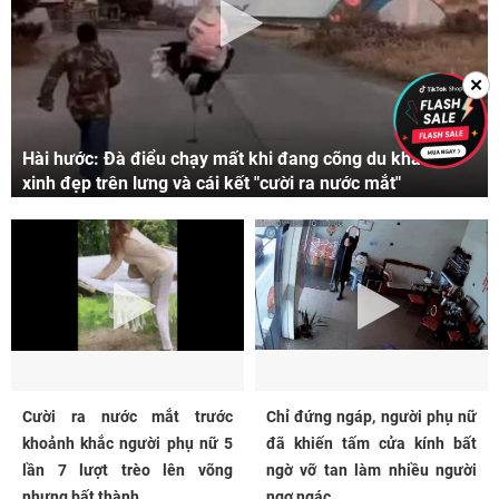
✕
Hài hước: Đà điểu chạy mất khi đang cõng du khách
xinh đẹp trên lưng và cái kết "cười ra nước mắt"
Cười ra nước mắt trước
Chỉ đứng ngáp, người phụ nữ
khoảnh khắc người phụ nữ 5
đã khiến tấm cửa kính bất
lần 7 lượt trèo lên võng
ngờ vỡ tan làm nhiều người
nhưng bất thành...
ngơ ngác...