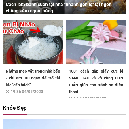
Cách làm bánh cuốn tại nhà "nhanh gọn lẹ" lại ngon
chẳng kém ngoài hàng
Những mẹo vặt trong nhà bếp
1001 cách gấp giấy cực kì
- chị em lưu ngay để trổ tài
SÁNG TẠO và vô cùng ĐƠN
lúc "cấp bách"
GIẢN giúp con tránh xa điện
19:36 04/05/2023
thoại
14:54 31/03/2023
Khỏe Đẹp