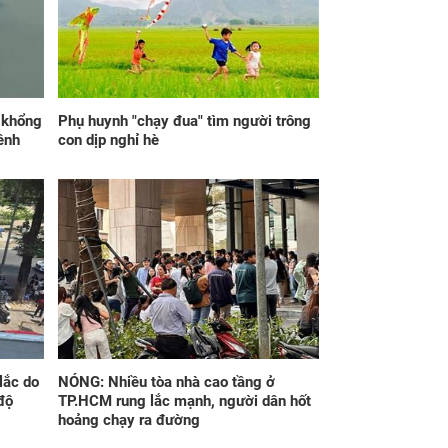
lái xe xịn 7 tỷ của
như trở bàn tay, tiền
h tới
tài ùa tới, ngồi không
lộc cũng đến, phú quý
theo tới già
p khổng
Phụ huynh "chạy đua" tìm người trông
ênh
con dịp nghỉ hè
iờ sáng nghe tiếng
Đúng 21h30 ngày
c chảy, em lọ mọ
mai, thứ Sáu
xem thì bật khóc
7/8/2026, 3 con giáp
 thấy hành động
tiền về trĩu túi, phúc
 của chồng
cao hơn núi, lộc nhiều
hơn sông, giàu sang
no đủ
lắc do
NÓNG: Nhiều tòa nhà cao tầng ở
độ
TP.HCM rung lắc mạnh, người dân hốt
hoảng chạy ra đường