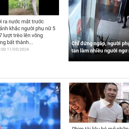
i ra nước mắt trước
ảnh khắc người phụ nữ 5
7 lượt trèo lên võng
ng bất thành...
Chỉ đứng ngáp, người phụ
8:00 11/05/2024
tan làm nhiều người ngơ 
Phim tài liệu hé mở nhữn