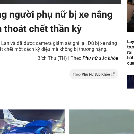
g người phụ nữ bị xe nâng
a thoát chết thần kỳ
Lấy
i Lan và đã được camera giám sát ghi lại. Dù bị xe nâng
trư
át chết một cách kỳ diệu mà không bị thương nặng.
rơi
bất
Bích Thu (TH) | Theo
Phụ nữ sức khỏe
của
Theo
Phụ Nữ Sức Khỏe
Bị 
chê
điệ