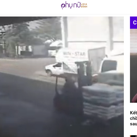
C
Kết
chồ
sau