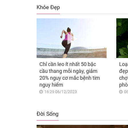
Khỏe Đẹp
Chỉ cần leo ít nhất 50 bậc
Loạ
cầu thang mỗi ngày, giảm
đẹp
20% nguy cơ mắc bệnh tim
chợ
nguy hiểm
phò
16:29 06/12/2023
0
Đời Sống