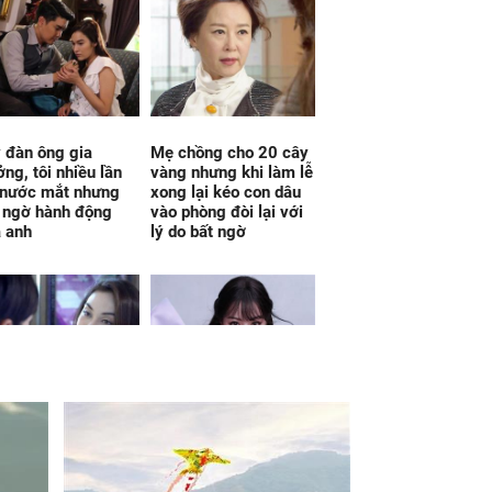
 đàn ông gia
Mẹ chồng cho 20 cây
ởng, tôi nhiều lần
vàng nhưng khi làm lễ
 nước mắt nhưng
xong lại kéo con dâu
 ngờ hành động
vào phòng đòi lại với
 anh
lý do bất ngờ
gia đình bạn trai
Vận đỏ như son kể từ
, tôi bình thản lấy
ngày 7/8/2026, 3 con
n thoại gọi ngay tài
giáp đổi đời dễ dàng