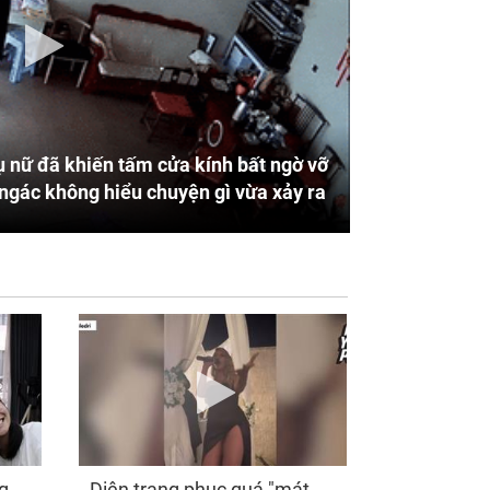
 nữ đã khiến tấm cửa kính bất ngờ vỡ
ngác không hiểu chuyện gì vừa xảy ra
g
Diện trang phục quá "mát