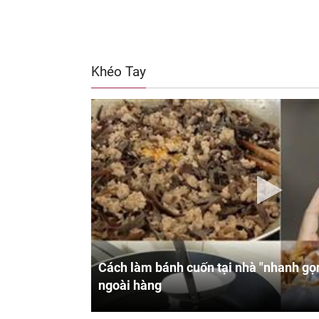
Khéo Tay
Cách làm bánh cuốn tại nhà "nhanh gọn
ngoài hàng