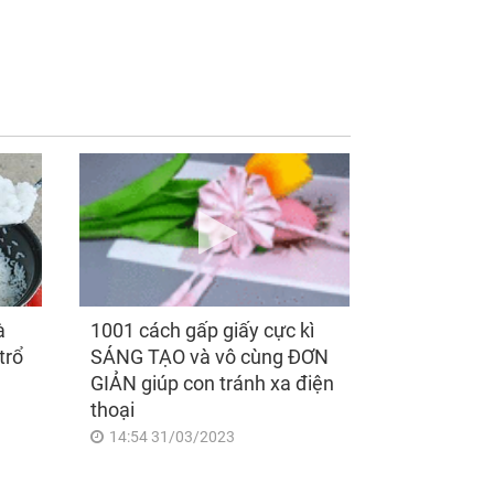
ồng mất được 4
Sau ngày mai, thứ
ng nhưng tháng
Sáu 7/8/2026, Thần
 cũng nhận được
Tài 'điểm mặt gọi tên',
triệu từ anh và sự
3 con giáp lộc nhiều
t phía sau khiến tôi
hơn sông, tài vận
c
sáng như trăng Rằm,
chính thức hết khổ
à
1001 cách gấp giấy cực kì
trổ
SÁNG TẠO và vô cùng ĐƠN
GIẢN giúp con tránh xa điện
thoại
14:54 31/03/2023