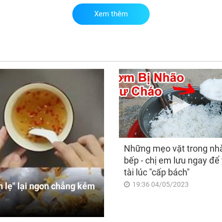
Xem thêm
Ch
thá
nào
10 
thậ
số
Những mẹo vặt trong nh
bếp - chị em lưu ngay để 
tài lúc "cấp bách"
19:36 04/05/2023
 lẹ" lại ngon chẳng kém