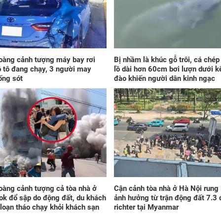
xế 
mìn
oàng cảnh tượng máy bay rơi
Bị nhầm là khúc gỗ trôi, cá ché
ô tô đang chạy, 3 người may
lồ dài hơn 60cm bơi lượn dưới k
ống sót
đào khiến người dân kinh ngạc
2 g
nướ
đi 
khi
này
oàng cảnh tượng cả tòa nhà ở
Cận cảnh tòa nhà ở Hà Nội rung 
k đổ sập do động đất, du khách
ảnh hưởng từ trận động đất 7.3 
loạn tháo chạy khỏi khách sạn
richter tại Myanmar