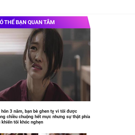
Ó THỂ BẠN QUAN TÂM
 hôn 3 năm, bạn bè ghen tỵ vì tôi được
ng chiều chuộng hết mực nhưng sự thật phía
 khiến tôi khóc nghẹn