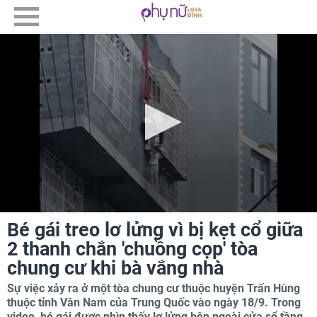
Bé gái treo lơ lửng vì bị kẹt cổ giữa
2 thanh chắn 'chuồng cọp' tòa
chung cư khi bà vắng nhà
Sự việc xảy ra ở một tòa chung cư thuộc huyện Trấn Hùng
thuộc tỉnh Vân Nam của Trung Quốc vào ngày 18/9. Trong
video, bé gái được nhìn thấy lơ lửng bên ngoài cửa sổ tầng