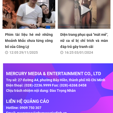
Phim tài liệu hé mở những
Diện trang phục quá "mát mẻ",
khoảnh khắc chưa từng công
nữ ca sĩ bị chỉ trích và màn
bố của Công Lý
đáp trả gây tranh cãi
12:05 29/11/2025
16:25 03/01/2024
MERCURY MEDIA & ENTERTAINMENT CO., LTD
Trụ sở: 27 đường A4, phường Bảy Hiền, thành phố Hồ Chí Minh
Điện thoại: (028)-2236.9999 Fax: (028)-6268.0458
Chịu trách nhiệm nội dung: Đào Trọng Nhân
LIÊN HỆ QUẢNG CÁO
Hotline: 0909 750 307
Email:
quangcao@phunuvagiadinh.vn