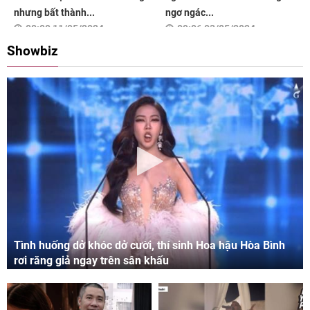
nhưng bất thành...
ngơ ngác...
08:00 11/05/2024
09:06 03/05/2024
Showbiz
Tình huống dở khóc dở cười, thí sinh Hoa hậu Hòa Bình
rơi răng giả ngay trên sân khấu