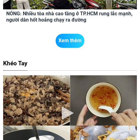
NÓNG: Nhiều tòa nhà cao tầng ở TP.HCM rung lắc mạnh,
người dân hốt hoảng chạy ra đường
Xem thêm
Khéo Tay