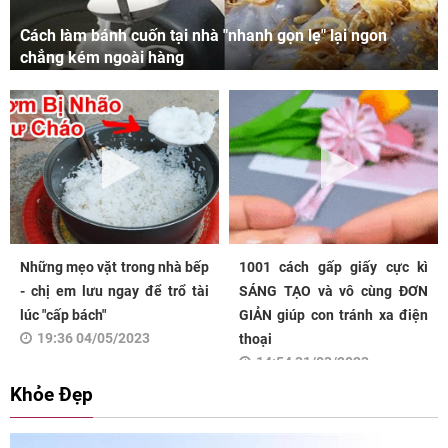
Cách làm bánh cuốn tại nhà "nhanh gọn lẹ" lại ngon
chẳng kém ngoài hàng
Những mẹo vặt trong nhà bếp
1001 cách gấp giấy cực kì
- chị em lưu ngay để trổ tài
SÁNG TẠO và vô cùng ĐƠN
lúc "cấp bách"
GIẢN giúp con tránh xa điện
19:36 04/05/2023
thoại
14:54 31/03/2023
Khỏe Đẹp