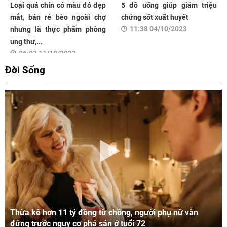
Loại quả chín có màu đỏ đẹp
5 đồ uống giúp giảm triệu
mắt, bán rẻ bèo ngoài chợ
chứng sốt xuất huyết
11:38 04/10/2023
nhưng là thực phẩm phòng
ung thư,...
06:03 11/10/2023
Đời Sống
Thừa kế hơn 11 tỷ đồng từ chồng, người phụ nữ vẫn
đứng trước nguy cơ phá sản ở tuổi 72