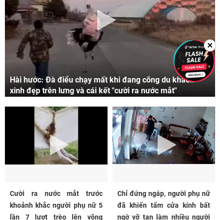
✕
Hài hước: Đà điểu chạy mất khi đang cõng du khách
xinh đẹp trên lưng và cái kết "cười ra nước mắt"
Cười ra nước mắt trước
Chỉ đứng ngáp, người phụ nữ
khoảnh khắc người phụ nữ 5
đã khiến tấm cửa kính bất
lần 7 lượt trèo lên võng
ngờ vỡ tan làm nhiều người