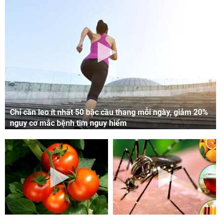
Chỉ cần leo ít nhất 50 bậc cầu thang mỗi ngày, giảm 20%
nguy cơ mắc bệnh tim nguy hiểm