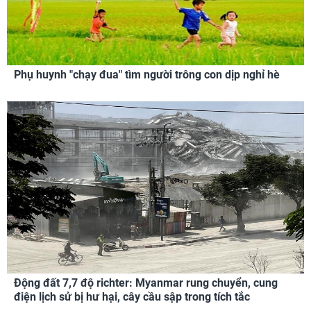
Phụ huynh "chạy đua" tìm người trông con dịp nghỉ hè
Động đất 7,7 độ richter: Myanmar rung chuyển, cung
điện lịch sử bị hư hại, cây cầu sập trong tích tắc