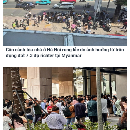
Cận cảnh tòa nhà ở Hà Nội rung lắc do ảnh hưởng từ trận
động đất 7.3 độ richter tại Myanmar