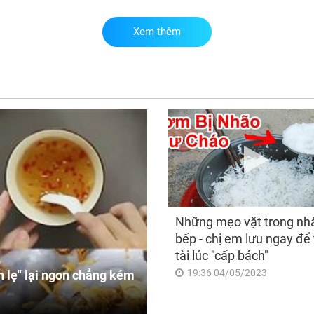
Xem thêm
Thầ
gọi
8/8
lộc
tài
tră
hết
Những mẹo vặt trong nh
bếp - chị em lưu ngay để 
tài lúc "cấp bách"
19:36 04/05/2023
 lẹ" lại ngon chẳng kém