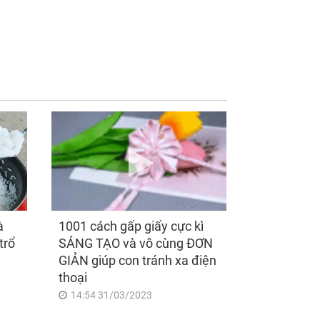
n Tài 'điểm mặt
Trong 2 ngày cuối
 tên' sau ngày
tuần (thứ 7 và Chủ
/2026, 3 con giáp
Nhật), 3 con giáp đại
 nhiều hơn sông,
Phúc đại Lộc, phú quý
 vận sáng như
thịnh vượng, vận trình
ng Rằm, chính thức
hanh thông, đếm tiền
 khổ
mỏi tay
à
1001 cách gấp giấy cực kì
trổ
SÁNG TẠO và vô cùng ĐƠN
GIẢN giúp con tránh xa điện
thoại
14:54 31/03/2023