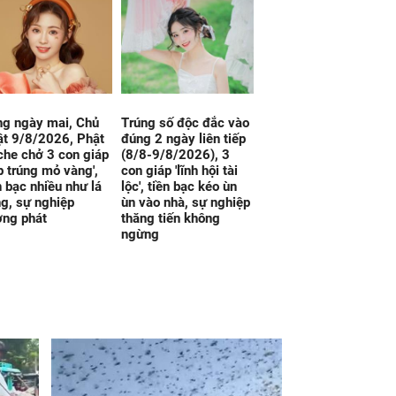
g ngày mai, Chủ
Trúng số độc đắc vào
t 9/8/2026, Phật
đúng 2 ngày liên tiếp
che chở 3 con giáp
(8/8-9/8/2026), 3
p trúng mỏ vàng',
con giáp 'lĩnh hội tài
n bạc nhiều như lá
lộc', tiền bạc kéo ùn
g, sự nghiệp
ùn vào nhà, sự nghiệp
ợng phát
thăng tiến không
ngừng