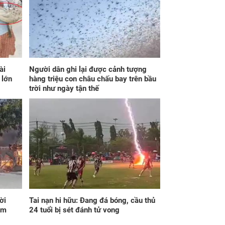
ng 7h30 ngày mai,
Tử vi tuần mới (từ 10
 Nhật 9/8/2026,
đến 16/8/2026), 3
n Tài ghé thăm, 3
con giáp mưa thuận
 giáp đón nhận
gió hòa, tiền về như
n mưa may mắn',
nước, bạc vàng dư dả,
n bạc dồi dào, sự
Phú Quý Vinh Hoa,
iệp thăng hoa
vận trình khai sáng
ài
Người dân ghi lại được cảnh tượng
 lớn
hàng triệu con châu chấu bay trên bầu
trời như ngày tận thế
 đỏ như son kể từ
Trong 4 ngày cuối
y 8/8/2026, 3 con
tháng 6 âm lịch, 3 con
p chẳng cần bon
giáp vượng phát Tài
n, đắc lộc tiền vào
Lộc, Phú Quý trăm bề,
 nước, sự nghiệp
đổi mệnh Phượng
h thông một bước
Hoàng, ôm trọn cơ
ời
Tai nạn hi hữu: Đang đá bóng, cầu thủ
 hương đổi đời
ngơi đồ sộ
âm
24 tuổi bị sét đánh tử vong