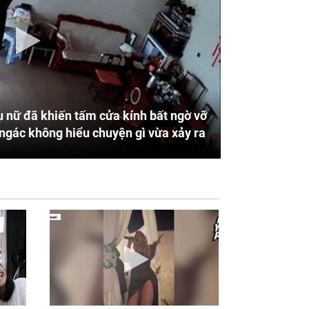
 nữ đã khiến tấm cửa kính bất ngờ vỡ
ngác không hiểu chuyện gì vừa xảy ra