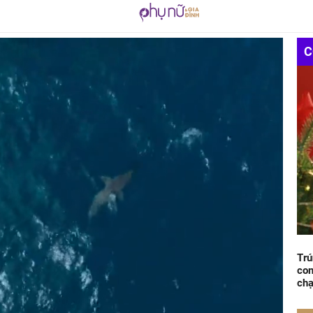
C
Trú
con
chạ