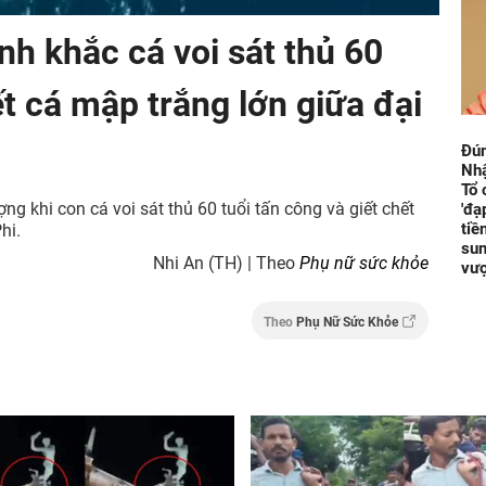
h khắc cá voi sát thủ 60
ết cá mập trắng lớn giữa đại
Đún
Nhậ
Tổ 
ng khi con cá voi sát thủ 60 tuổi tấn công và giết chết
'đạ
tiề
hi.
sun
Nhi An (TH) | Theo
Phụ nữ sức khỏe
vư
Theo
Phụ Nữ Sức Khỏe