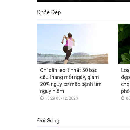
Khỏe Đẹp
Chỉ cần leo ít nhất 50 bậc
Loạ
cầu thang mỗi ngày, giảm
đẹp
20% nguy cơ mắc bệnh tim
chợ
nguy hiểm
phò
16:29 06/12/2023
0
Đời Sống