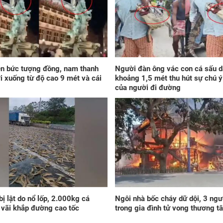
Đú
Chủ
Thầ
con
'cơ
tiề
ngh
ên bức tượng đồng, nam thanh
Người đàn ông vác con cá sấu d
ơi xuống từ độ cao 9 mét và cái
khoảng 1,5 mét thu hút sự chú ý
của người đi đường
Vận
ngà
giá
che
như
han
 bị lật do nổ lốp, 2.000kg cá
Ngôi nhà bốc cháy dữ dội, 3 ngư
lên
vãi khắp đường cao tốc
trong gia đình tử vong thương t