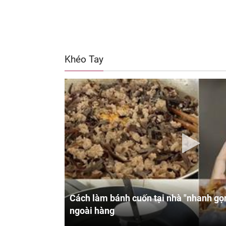
Khéo Tay
Cách làm bánh cuốn tại nhà "nhanh gọn
ngoài hàng