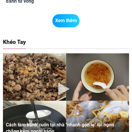
đánh tử vong
Xem thêm
Khéo Tay
Cách làm bánh cuốn tại nhà "nhanh gọn lẹ" lại ngon
chẳng kém ngoài hàng