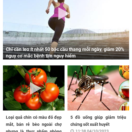
Chỉ cần leo ít nhất 50 bậc cầu thang mỗi ngày, giảm 20%
nguy cơ mắc bệnh tim nguy hiểm
Loại quả chín có màu đỏ đẹp
5 đồ uống giúp giảm triệu
mắt, bán rẻ bèo ngoài chợ
chứng sốt xuất huyết
11:38 04/10/2023
nhưng là thực phẩm phòng