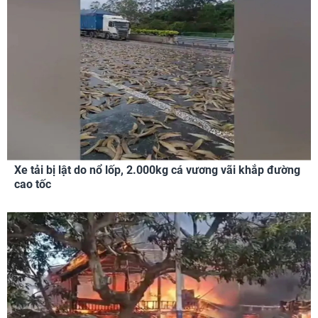
Xe tải bị lật do nổ lốp, 2.000kg cá vương vãi khắp đường
cao tốc