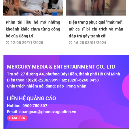
Phim tài liệu hé mở những
Diện trang phục quá "mát mẻ",
khoảnh khắc chưa từng công
nữ ca sĩ bị chỉ trích và màn
bố của Công Lý
đáp trả gây tranh cãi
12:05 29/11/2025
16:25 03/01/2024
MERCURY MEDIA & ENTERTAINMENT CO., LTD
Trụ sở: 27 đường A4, phường Bảy Hiền, thành phố Hồ Chí Minh
Điện thoại: (028)-2236.9999 Fax: (028)-6268.0458
Chịu trách nhiệm nội dung: Đào Trọng Nhân
LIÊN HỆ QUẢNG CÁO
Hotline: 0909 750 307
Email:
quangcao@phunuvagiadinh.vn
BẢNG GIÁ