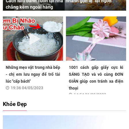
Cách làm bánh cuốn tại nhà "nhanh gọn lẹ" lại ngon
chẳng kém ngoài hàng
Những mẹo vặt trong nhà bếp
1001 cách gấp giấy cực kì
- chị em lưu ngay để trổ tài
SÁNG TẠO và vô cùng ĐƠN
lúc "cấp bách"
GIẢN giúp con tránh xa điện
19:36 04/05/2023
thoại
14:54 31/03/2023
Khỏe Đẹp