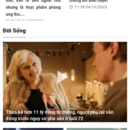
mắt, bán rẻ bèo ngoài chợ
chứng sốt xuất huyết
11:38 04/10/2023
nhưng là thực phẩm phòng
ung thư,...
06:03 11/10/2023
Đời Sống
Thừa kế hơn 11 tỷ đồng từ chồng, người phụ nữ vẫn
đứng trước nguy cơ phá sản ở tuổi 72