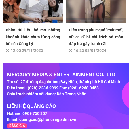
Phim tài liệu hé mở những
Diện trang phục quá "mát mẻ",
khoảnh khắc chưa từng công
nữ ca sĩ bị chỉ trích và màn
bố của Công Lý
đáp trả gây tranh cãi
12:05 29/11/2025
16:25 03/01/2024
MERCURY MEDIA & ENTERTAINMENT CO., LTD
Trụ sở: 27 đường A4, phường Bảy Hiền, thành phố Hồ Chí Minh
Điện thoại: (028)-2236.9999 Fax: (028)-6268.0458
Chịu trách nhiệm nội dung: Đào Trọng Nhân
LIÊN HỆ QUẢNG CÁO
Hotline: 0909 750 307
Email:
quangcao@phunuvagiadinh.vn
BẢNG GIÁ