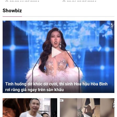
08:00 11/05/2024
09:06 03/05/2024
Showbiz
Tình huống dở khóc dở cười, thí sinh Hoa hậu Hòa Bình
rơi răng giả ngay trên sân khấu