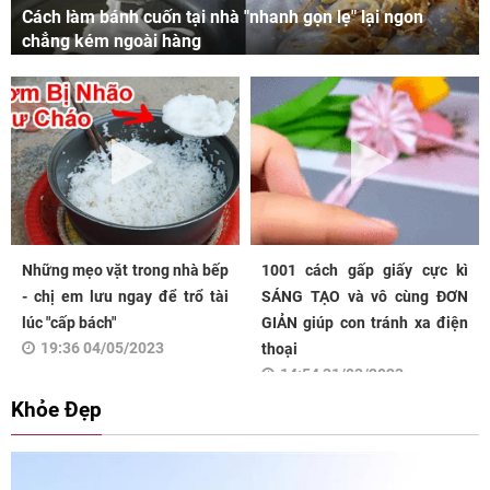
Cách làm bánh cuốn tại nhà "nhanh gọn lẹ" lại ngon
chẳng kém ngoài hàng
Những mẹo vặt trong nhà bếp
1001 cách gấp giấy cực kì
- chị em lưu ngay để trổ tài
SÁNG TẠO và vô cùng ĐƠN
lúc "cấp bách"
GIẢN giúp con tránh xa điện
19:36 04/05/2023
thoại
14:54 31/03/2023
Khỏe Đẹp