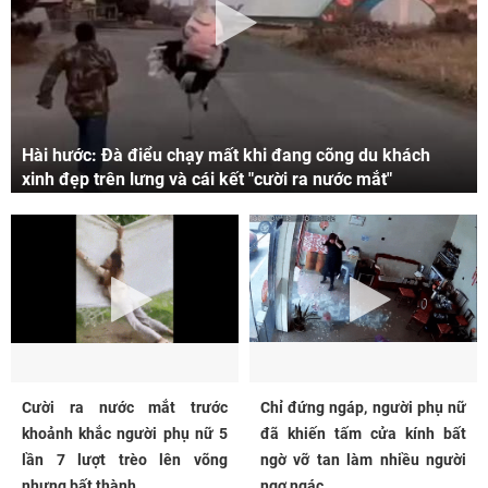
Hài hước: Đà điểu chạy mất khi đang cõng du khách
xinh đẹp trên lưng và cái kết "cười ra nước mắt"
Cười ra nước mắt trước
Chỉ đứng ngáp, người phụ nữ
khoảnh khắc người phụ nữ 5
đã khiến tấm cửa kính bất
lần 7 lượt trèo lên võng
ngờ vỡ tan làm nhiều người
nhưng bất thành...
ngơ ngác...