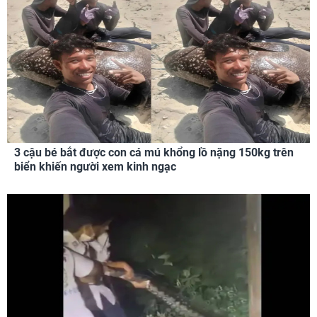
3 cậu bé bắt được con cá mú khổng lồ nặng 150kg trên
biển khiến người xem kinh ngạc