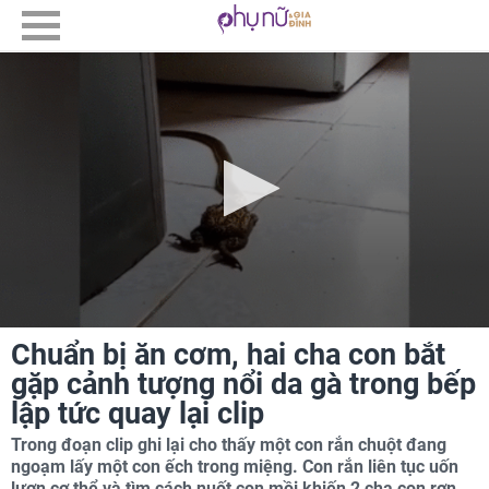
Chuẩn bị ăn cơm, hai cha con bắt
gặp cảnh tượng nổi da gà trong bếp
lập tức quay lại clip
Trong đoạn clip ghi lại cho thấy một con rắn chuột đang
ngoạm lấy một con ếch trong miệng. Con rắn liên tục uốn
lượn cơ thể và tìm cách nuốt con mồi khiến 2 cha con rợn