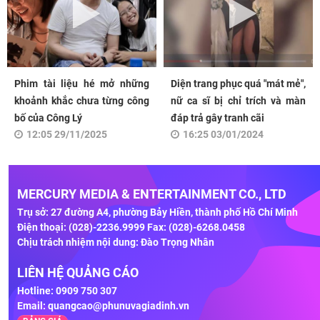
Phim tài liệu hé mở những
Diện trang phục quá "mát mẻ",
khoảnh khắc chưa từng công
nữ ca sĩ bị chỉ trích và màn
bố của Công Lý
đáp trả gây tranh cãi
12:05 29/11/2025
16:25 03/01/2024
MERCURY MEDIA & ENTERTAINMENT CO., LTD
Trụ sở: 27 đường A4, phường Bảy Hiền, thành phố Hồ Chí Minh
Điện thoại: (028)-2236.9999 Fax: (028)-6268.0458
Chịu trách nhiệm nội dung: Đào Trọng Nhân
LIÊN HỆ QUẢNG CÁO
Hotline: 0909 750 307
Email:
quangcao@phunuvagiadinh.vn