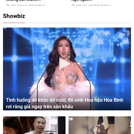
08:00 11/05/2024
09:06 03/05/2024
Showbiz
Tình huống dở khóc dở cười, thí sinh Hoa hậu Hòa Bình
rơi răng giả ngay trên sân khấu