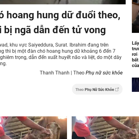
hó hoang hung dữ đuổi theo,
i bị ngã dẫn đến tử vong
Lấy
wad, khu vực Saiyeddura, Surat. Ibrahim đang trên
trư
ng thì bị một đàn chó hoang hung dữ khoảng 6 đến 7
rơi
ghiêm trọng, dẫn đến xuất huyết não và liệt, do một dây
bất
ong.
của
Thanh Thanh | Theo
Phụ nữ sức khỏe
Theo
Phụ Nữ Sức Khỏe
Bị 
chê
điệ