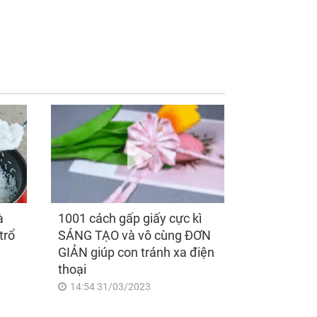
ồng mất được 4
Sau ngày mai, thứ
ng nhưng tháng
Sáu 7/8/2026, Thần
 cũng nhận được
Tài 'điểm mặt gọi tên',
triệu từ anh và sự
3 con giáp lộc nhiều
t phía sau khiến tôi
hơn sông, tài vận
c
sáng như trăng Rằm,
chính thức hết khổ
à
1001 cách gấp giấy cực kì
trổ
SÁNG TẠO và vô cùng ĐƠN
GIẢN giúp con tránh xa điện
thoại
14:54 31/03/2023