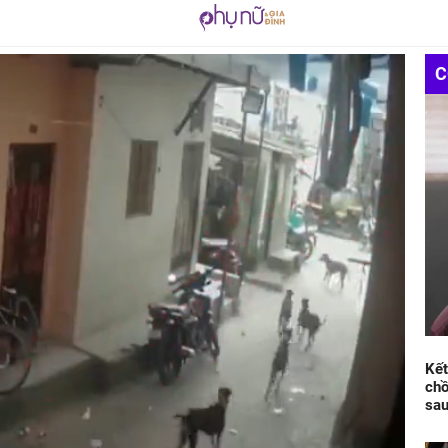
C
Kết
chồ
sau