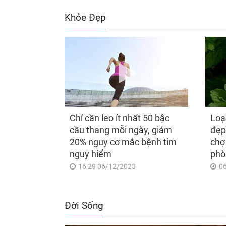
Khỏe Đẹp
Chỉ cần leo ít nhất 50 bậc
Loạ
cầu thang mỗi ngày, giảm
đẹp
20% nguy cơ mắc bệnh tim
chợ
nguy hiểm
phò
16:29 06/12/2023
0
Đời Sống