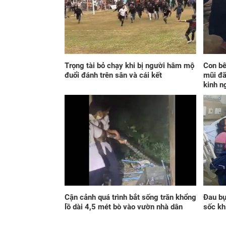
Trọng tài bỏ chạy khi bị người hâm mộ
Con bê
đuổi đánh trên sân và cái kết
mũi đã
kinh n
Cận cảnh quá trình bắt sống trăn khổng
Đau bụ
lồ dài 4,5 mét bò vào vườn nhà dân
sốc kh