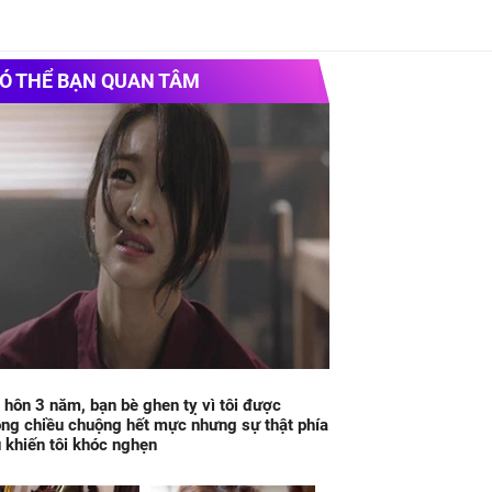
Ó THỂ BẠN QUAN TÂM
 hôn 3 năm, bạn bè ghen tỵ vì tôi được
ng chiều chuộng hết mực nhưng sự thật phía
 khiến tôi khóc nghẹn