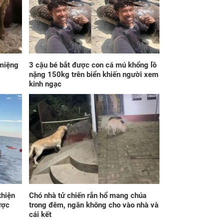
lái xe xịn 7 tỷ của
như trở bàn tay, tiền
h tới
tài ùa tới, ngồi không
lộc cũng đến, phú quý
theo tới già
 miệng
3 cậu bé bắt được con cá mú khổng lồ
nặng 150kg trên biển khiến người xem
kinh ngạc
iờ sáng nghe tiếng
Đúng 21h30 ngày
c chảy, em lọ mọ
mai, thứ Sáu
xem thì bật khóc
7/8/2026, 3 con giáp
 thấy hành động
tiền về trĩu túi, phúc
 của chồng
cao hơn núi, lộc nhiều
hơn sông, giàu sang
no đủ
thiện
Chó nhà tử chiến rắn hổ mang chúa
ược
trong đêm, ngăn không cho vào nhà và
cái kết