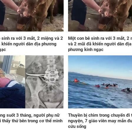
xế 
mìn
 sinh ra với 3 mắt, 2 miệng và 2
Một con bê sinh ra với 3 mắt, 2
 khiến người dân địa phương
và 2 mũi đã khiến người dân địa
gạc
phương kinh ngạc
2 g
nướ
đi 
khi
này
ng suốt 3 tháng, người phụ nữ
Thuyền bị chìm trong chuyến đi 
i thấy thứ bên trong cơ thể mình
nguyện, 7 giáo viên may mắn đ
cứu sống