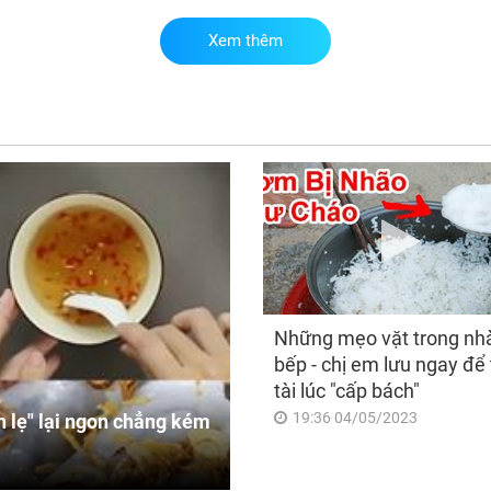
Xem thêm
Ch
thá
nào
10 
thậ
số
Những mẹo vặt trong nh
bếp - chị em lưu ngay để 
tài lúc "cấp bách"
19:36 04/05/2023
 lẹ" lại ngon chẳng kém