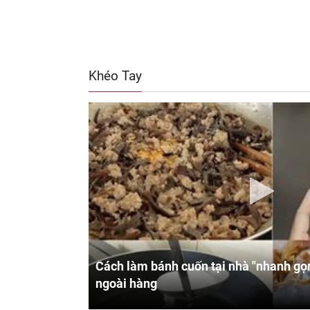
Khéo Tay
Cách làm bánh cuốn tại nhà "nhanh gọn
ngoài hàng