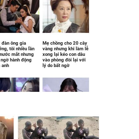
 đàn ông gia
Mẹ chồng cho 20 cây
ởng, tôi nhiều lần
vàng nhưng khi làm lễ
 nước mắt nhưng
xong lại kéo con dâu
 ngờ hành động
vào phòng đòi lại với
 anh
lý do bất ngờ
gia đình bạn trai
Vận đỏ như son kể từ
, tôi bình thản lấy
ngày 7/8/2026, 3 con
n thoại gọi ngay tài
giáp đổi đời dễ dàng