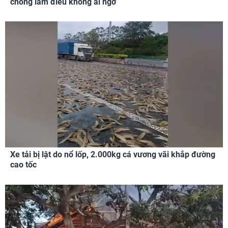
chồng làm điều không ai ngờ
Xe tải bị lật do nổ lốp, 2.000kg cá vương vãi khắp đường
cao tốc