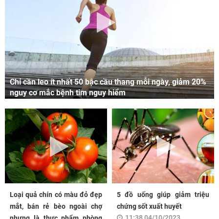
Chỉ cần leo ít nhất 50 bậc cầu thang mỗi ngày, giảm 20%
nguy cơ mắc bệnh tim nguy hiểm
Loại quả chín có màu đỏ đẹp
5 đồ uống giúp giảm triệu
mắt, bán rẻ bèo ngoài chợ
chứng sốt xuất huyết
11:38 04/10/2023
nhưng là thực phẩm phòng