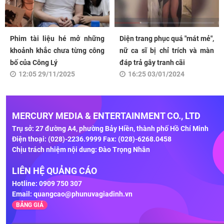
Phim tài liệu hé mở những
Diện trang phục quá "mát mẻ",
khoảnh khắc chưa từng công
nữ ca sĩ bị chỉ trích và màn
bố của Công Lý
đáp trả gây tranh cãi
12:05 29/11/2025
16:25 03/01/2024
MERCURY MEDIA & ENTERTAINMENT CO., LTD
Trụ sở: 27 đường A4, phường Bảy Hiền, thành phố Hồ Chí Minh
Điện thoại: (028)-2236.9999 Fax: (028)-6268.0458
Chịu trách nhiệm nội dung: Đào Trọng Nhân
LIÊN HỆ QUẢNG CÁO
Hotline: 0909 750 307
Email:
quangcao@phunuvagiadinh.vn
BẢNG GIÁ