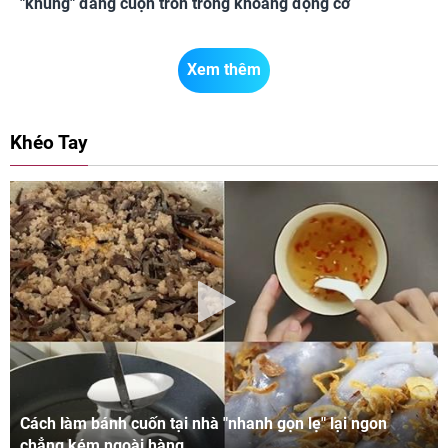
"khủng" đang cuộn tròn trong khoang động cơ
Xem thêm
Khéo Tay
Cách làm bánh cuốn tại nhà "nhanh gọn lẹ" lại ngon
chẳng kém ngoài hàng