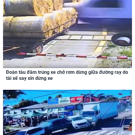
Đoàn tàu đâm trúng xe chở rơm dừng giữa đường ray do
tài xế say xỉn dừng xe