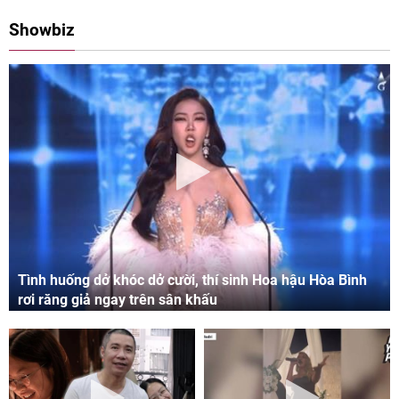
08:00 11/05/2024
09:06 03/05/2024
Showbiz
Tình huống dở khóc dở cười, thí sinh Hoa hậu Hòa Bình
rơi răng giả ngay trên sân khấu