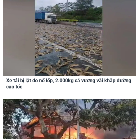
Xe tải bị lật do nổ lốp, 2.000kg cá vương vãi khắp đường
cao tốc