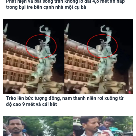
Phát hiện và bắt sống trăn khổng lồ dài 4,8 mét ẩn nấp
trong bụi tre bên cạnh nhà một cụ bà
Trèo lên bức tượng đồng, nam thanh niên rơi xuống từ
độ cao 9 mét và cái kết