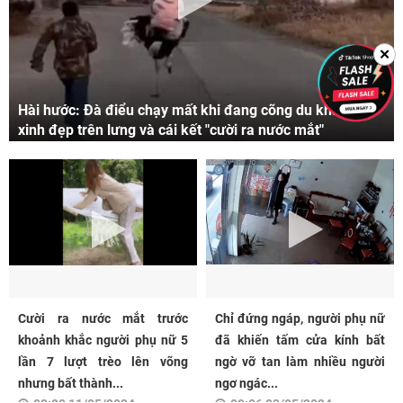
✕
Hài hước: Đà điểu chạy mất khi đang cõng du khách
xinh đẹp trên lưng và cái kết "cười ra nước mắt"
Cười ra nước mắt trước
Chỉ đứng ngáp, người phụ nữ
khoảnh khắc người phụ nữ 5
đã khiến tấm cửa kính bất
lần 7 lượt trèo lên võng
ngờ vỡ tan làm nhiều người
nhưng bất thành...
ngơ ngác...