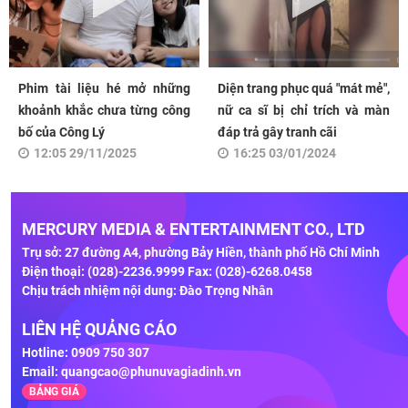
Phim tài liệu hé mở những
Diện trang phục quá "mát mẻ",
khoảnh khắc chưa từng công
nữ ca sĩ bị chỉ trích và màn
bố của Công Lý
đáp trả gây tranh cãi
12:05 29/11/2025
16:25 03/01/2024
MERCURY MEDIA & ENTERTAINMENT CO., LTD
Trụ sở: 27 đường A4, phường Bảy Hiền, thành phố Hồ Chí Minh
Điện thoại: (028)-2236.9999 Fax: (028)-6268.0458
Chịu trách nhiệm nội dung: Đào Trọng Nhân
LIÊN HỆ QUẢNG CÁO
Hotline: 0909 750 307
Email:
quangcao@phunuvagiadinh.vn
BẢNG GIÁ