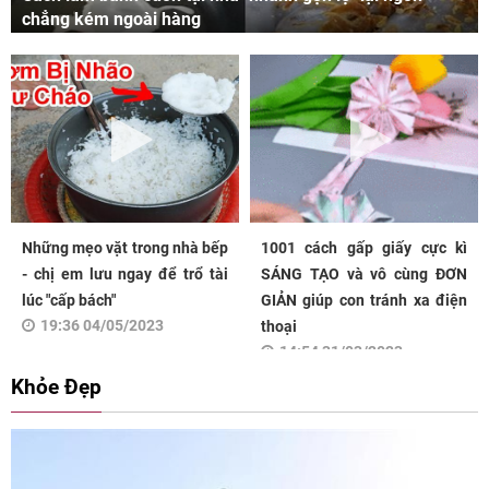
chẳng kém ngoài hàng
Những mẹo vặt trong nhà bếp
1001 cách gấp giấy cực kì
- chị em lưu ngay để trổ tài
SÁNG TẠO và vô cùng ĐƠN
lúc "cấp bách"
GIẢN giúp con tránh xa điện
19:36 04/05/2023
thoại
14:54 31/03/2023
Khỏe Đẹp