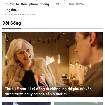
11:38 04/10/2023
nhưng là thực phẩm phòng
ung thư,...
06:03 11/10/2023
Đời Sống
Thừa kế hơn 11 tỷ đồng từ chồng, người phụ nữ vẫn
đứng trước nguy cơ phá sản ở tuổi 72