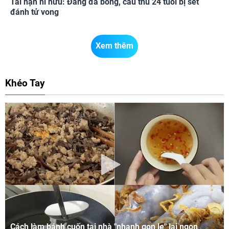
Tai nạn hi hữu: Đang đá bóng, cầu thủ 24 tuổi bị sét
đánh tử vong
Xem thêm
Khéo Tay
Cách làm bánh cuốn tại nhà "nhanh gọn lẹ" lại ngon