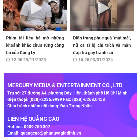
Phim tài liệu hé mở những
Diện trang phục quá "mát mẻ",
khoảnh khắc chưa từng công
nữ ca sĩ bị chỉ trích và màn
bố của Công Lý
đáp trả gây tranh cãi
12:05 29/11/2025
16:25 03/01/2024
MERCURY MEDIA & ENTERTAINMENT CO., LTD
Trụ sở: 27 đường A4, phường Bảy Hiền, thành phố Hồ Chí Minh
Điện thoại: (028)-2236.9999 Fax: (028)-6268.0458
Chịu trách nhiệm nội dung: Đào Trọng Nhân
LIÊN HỆ QUẢNG CÁO
Hotline: 0909 750 307
Email:
quangcao@phunuvagiadinh.vn