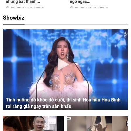
nhưng bất thành...
ngơ ngác...
08:00 11/05/2024
09:06 03/05/2024
Showbiz
Tình huống dở khóc dở cười, thí sinh Hoa hậu Hòa Bình
rơi răng giả ngay trên sân khấu