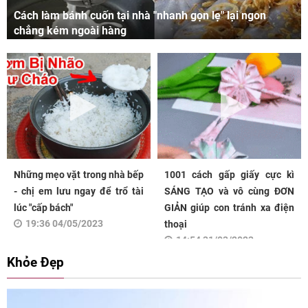
Cách làm bánh cuốn tại nhà "nhanh gọn lẹ" lại ngon
chẳng kém ngoài hàng
Những mẹo vặt trong nhà bếp
1001 cách gấp giấy cực kì
- chị em lưu ngay để trổ tài
SÁNG TẠO và vô cùng ĐƠN
lúc "cấp bách"
GIẢN giúp con tránh xa điện
19:36 04/05/2023
thoại
14:54 31/03/2023
Khỏe Đẹp