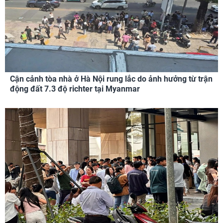
Cận cảnh tòa nhà ở Hà Nội rung lắc do ảnh hưởng từ trận
động đất 7.3 độ richter tại Myanmar