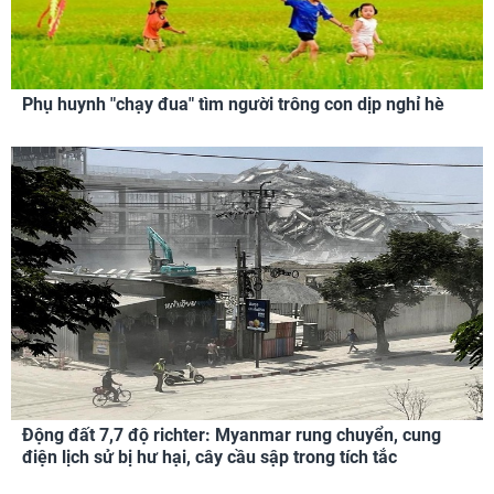
Phụ huynh "chạy đua" tìm người trông con dịp nghỉ hè
Động đất 7,7 độ richter: Myanmar rung chuyển, cung
điện lịch sử bị hư hại, cây cầu sập trong tích tắc