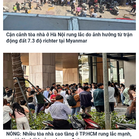
Cận cảnh tòa nhà ở Hà Nội rung lắc do ảnh hưởng từ trận
động đất 7.3 độ richter tại Myanmar
NÓNG: Nhiều tòa nhà cao tầng ở TP.HCM rung lắc mạnh,