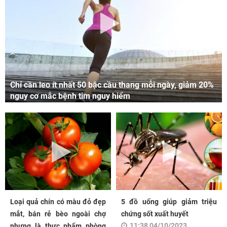
Chỉ cần leo ít nhất 50 bậc cầu thang mỗi ngày, giảm 20%
nguy cơ mắc bệnh tim nguy hiểm
Loại quả chín có màu đỏ đẹp
5 đồ uống giúp giảm triệu
mắt, bán rẻ bèo ngoài chợ
chứng sốt xuất huyết
11:38 04/10/2023
nhưng là thực phẩm phòng