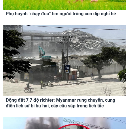
Phụ huynh "chạy đua" tìm người trông con dịp nghỉ hè
Động đất 7,7 độ richter: Myanmar rung chuyển, cung
điện lịch sử bị hư hại, cây cầu sập trong tích tắc