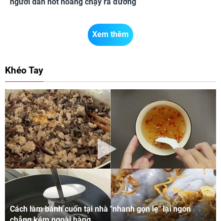
người dân hốt hoảng chạy ra đường
Xem thêm
Khéo Tay
Cách làm bánh cuốn tại nhà "nhanh gọn lẹ" lại ngon
chẳng kém ngoài hàng