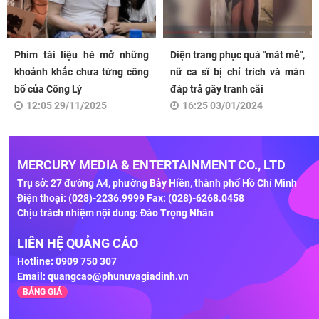
Phim tài liệu hé mở những
Diện trang phục quá "mát mẻ",
khoảnh khắc chưa từng công
nữ ca sĩ bị chỉ trích và màn
bố của Công Lý
đáp trả gây tranh cãi
12:05 29/11/2025
16:25 03/01/2024
MERCURY MEDIA & ENTERTAINMENT CO., LTD
Trụ sở: 27 đường A4, phường Bảy Hiền, thành phố Hồ Chí Minh
Điện thoại: (028)-2236.9999 Fax: (028)-6268.0458
Chịu trách nhiệm nội dung: Đào Trọng Nhân
LIÊN HỆ QUẢNG CÁO
Hotline: 0909 750 307
Email:
quangcao@phunuvagiadinh.vn
BẢNG GIÁ