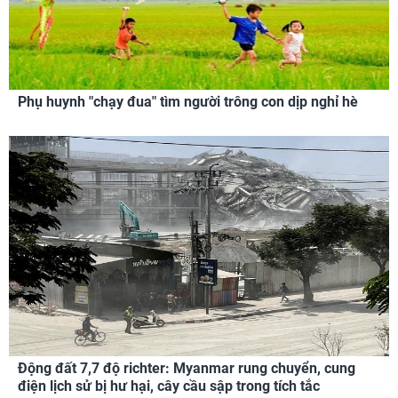
Phụ huynh "chạy đua" tìm người trông con dịp nghỉ hè
Động đất 7,7 độ richter: Myanmar rung chuyển, cung
điện lịch sử bị hư hại, cây cầu sập trong tích tắc