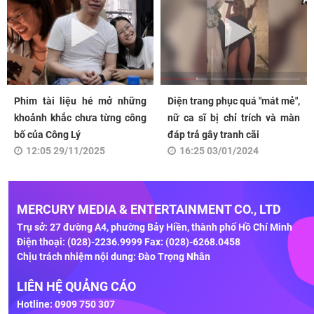
Phim tài liệu hé mở những
Diện trang phục quá "mát mẻ",
khoảnh khắc chưa từng công
nữ ca sĩ bị chỉ trích và màn
bố của Công Lý
đáp trả gây tranh cãi
12:05 29/11/2025
16:25 03/01/2024
MERCURY MEDIA & ENTERTAINMENT CO., LTD
Trụ sở: 27 đường A4, phường Bảy Hiền, thành phố Hồ Chí Minh
Điện thoại: (028)-2236.9999 Fax: (028)-6268.0458
Chịu trách nhiệm nội dung: Đào Trọng Nhân
LIÊN HỆ QUẢNG CÁO
Hotline: 0909 750 307