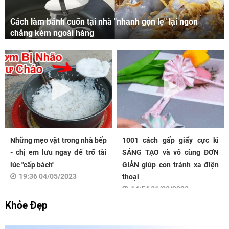
Cách làm bánh cuốn tại nhà "nhanh gọn lẹ" lại ngon
chẳng kém ngoài hàng
Những mẹo vặt trong nhà bếp
1001 cách gấp giấy cực kì
- chị em lưu ngay để trổ tài
SÁNG TẠO và vô cùng ĐƠN
lúc "cấp bách"
GIẢN giúp con tránh xa điện
19:36 04/05/2023
thoại
14:54 31/03/2023
Khỏe Đẹp