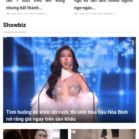
lần 7 lượt trèo lên võng
ngờ vỡ tan làm nhiều người
nhưng bất thành...
ngơ ngác...
08:00 11/05/2024
09:06 03/05/2024
Showbiz
Tình huống dở khóc dở cười, thí sinh Hoa hậu Hòa Bình
rơi răng giả ngay trên sân khấu