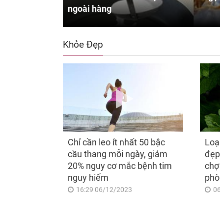
ngoài hàng
Khỏe Đẹp
Chỉ cần leo ít nhất 50 bậc
Loạ
cầu thang mỗi ngày, giảm
đẹp
20% nguy cơ mắc bệnh tim
chợ
nguy hiểm
phò
16:29 06/12/2023
0