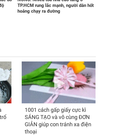
độ
TP.HCM rung lắc mạnh, người dân hốt
hoảng chạy ra đường
 đỏ như son kể từ
2 giờ sáng nghe tiếng
y 7/8/2026, 3 con
nước chảy, em lọ mọ
p đổi đời dễ dàng
đi xem thì bật khóc
 trở bàn tay, tiền
khi thấy hành động
 ùa tới, ngồi không
này của chồng
 cũng đến, phú quý
o tới già
à
1001 cách gấp giấy cực kì
trổ
SÁNG TẠO và vô cùng ĐƠN
GIẢN giúp con tránh xa điện
thoại