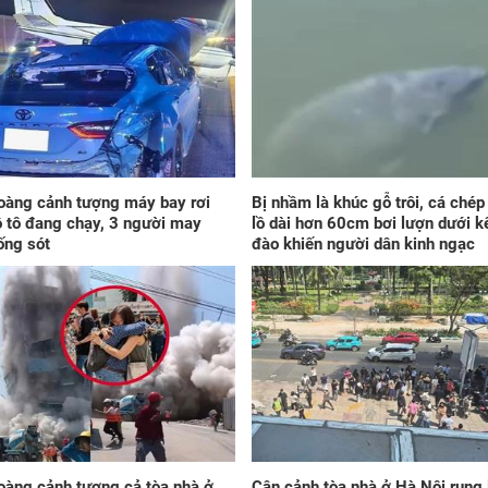
ghe
chồ
hế
thậ
kh
oàng cảnh tượng máy bay rơi
Bị nhầm là khúc gỗ trôi, cá ché
ô tô đang chạy, 3 người may
lồ dài hơn 60cm bơi lượn dưới k
ống sót
đào khiến người dân kinh ngạc
Mẹ
vàn
xon
vào
lý 
oàng cảnh tượng cả tòa nhà ở
Cận cảnh tòa nhà ở Hà Nội rung 