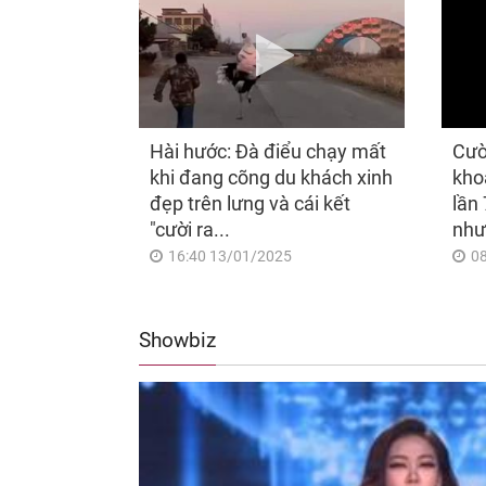
Hài hước: Đà điểu chạy mất
Cườ
khi đang cõng du khách xinh
kho
đẹp trên lưng và cái kết
lần 
"cười ra...
như
16:40 13/01/2025
0
Showbiz