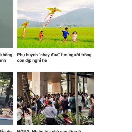
n tỵ vì tôi được
trưởng, tôi nhiều lần
ng chiều chuộng
rơi nước mắt nhưng
t mực nhưng sự
bất ngờ hành động
t phía sau khiến tôi
của anh
óc nghẹn
p khổng
Phụ huynh "chạy đua" tìm người trông
ênh
con dịp nghỉ hè
 chồng cho 20 cây
Bị gia đình bạn trai
g nhưng khi làm lễ
chê, tôi bình thản lấy
g lại kéo con dâu
điện thoại gọi ngay tài
 phòng đòi lại với
xế lái xe xịn 7 tỷ của
do bất ngờ
mình tới
lắc do
NÓNG: Nhiều tòa nhà cao tầng ở