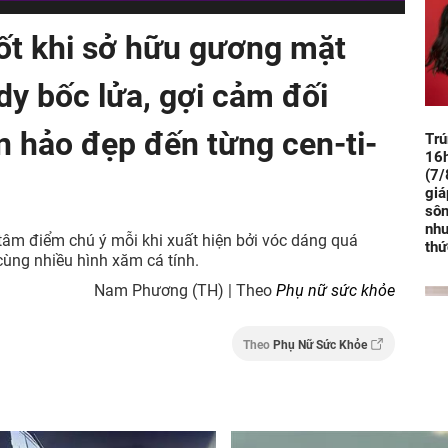
sốt khi sở hữu gương mặt
y bốc lửa, gợi cảm đối
n hảo đẹp đến từng cen-ti-
Trú
16h
(7/
giá
sôn
như
 tâm điểm chú ý mỗi khi xuất hiện bởi vóc dáng quá
thứ
ùng nhiều hình xăm cá tính.
Nam Phương (TH) | Theo
Phụ nữ sức khỏe
Theo
Phụ Nữ Sức Khỏe
Kết