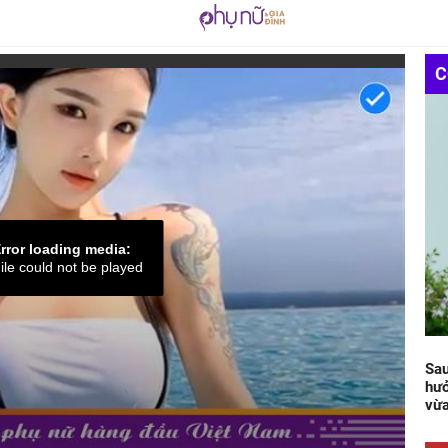
C
rror loading media:
ile could not be played
Sau
hưở
vừa