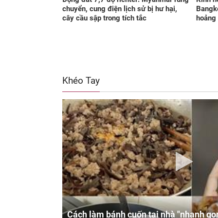
chuyển, cung điện lịch sử bị hư hại,
Bangko
cây cầu sập trong tích tắc
hoảng 
Khéo Tay
Cách làm bánh cuốn tại nhà "nhanh gọn