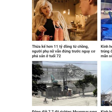
Thừa kế hơn 11 tỷ đồng từ chồng,
Kinh h
người phụ nữ vẫn đứng trước nguy cơ
trúng 
phá sản ở tuổi 72
mắn s
Động đất 7,7 độ richter: Myanmar rung
Kinh h