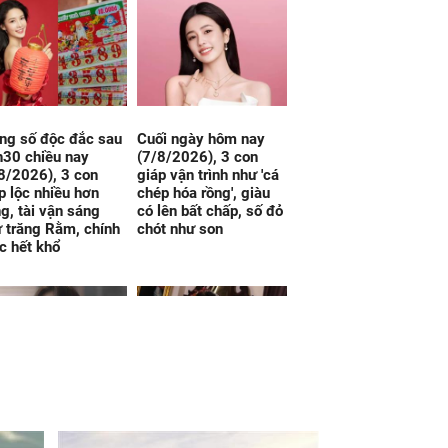
ng số độc đắc sau
Cuối ngày hôm nay
30 chiều nay
(7/8/2026), 3 con
8/2026), 3 con
giáp vận trình như 'cá
p lộc nhiều hơn
chép hóa rồng', giàu
g, tài vận sáng
có lên bất chấp, số đỏ
 trăng Rằm, chính
chót như son
c hết khổ
 hôn 3 năm, bạn bè
Lấy đàn ông gia