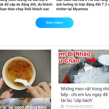
k đổ sập do động đất, du khách
ảnh hưởng từ trận động đất 7.3 
loạn tháo chạy khỏi khách sạn
richter tại Myanmar
Vận
ngà
Xem thêm
giá
như
tài
lộc
the
Những mẹo vặt trong nh
bếp - chị em lưu ngay để 
tài lúc "cấp bách"
19:36 04/05/2023
 lẹ" lại ngon chẳng kém