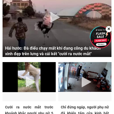
✕
Hài hước: Đà điểu chạy mất khi đang cõng du khách
xinh đẹp trên lưng và cái kết "cười ra nước mắt"
Cười ra nước mắt trước
Chỉ đứng ngáp, người phụ nữ
khoảnh khắc người phụ nữ 5
đã khiến tấm cửa kính bất