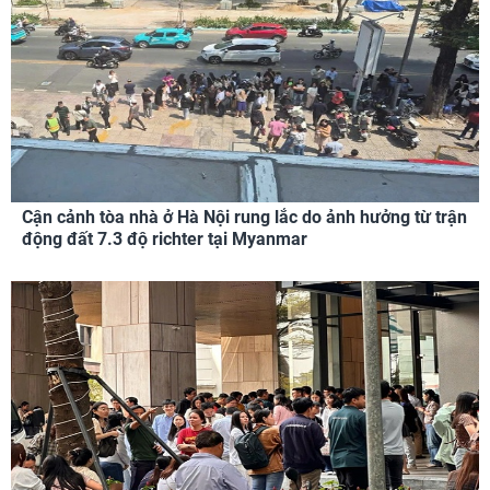
Cận cảnh tòa nhà ở Hà Nội rung lắc do ảnh hưởng từ trận
động đất 7.3 độ richter tại Myanmar