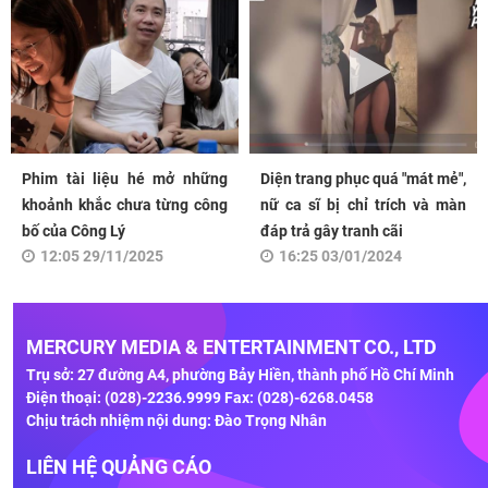
Phim tài liệu hé mở những
Diện trang phục quá "mát mẻ",
khoảnh khắc chưa từng công
nữ ca sĩ bị chỉ trích và màn
bố của Công Lý
đáp trả gây tranh cãi
12:05 29/11/2025
16:25 03/01/2024
MERCURY MEDIA & ENTERTAINMENT CO., LTD
Trụ sở: 27 đường A4, phường Bảy Hiền, thành phố Hồ Chí Minh
Điện thoại: (028)-2236.9999 Fax: (028)-6268.0458
Chịu trách nhiệm nội dung: Đào Trọng Nhân
LIÊN HỆ QUẢNG CÁO