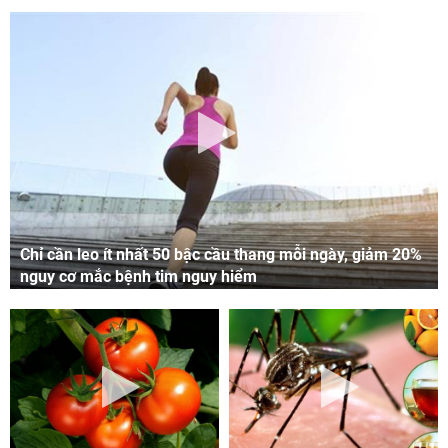
Chỉ cần leo ít nhất 50 bậc cầu thang mỗi ngày, giảm 20%
nguy cơ mắc bệnh tim nguy hiểm