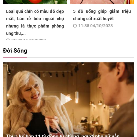
Loại quả chín có màu đỏ đẹp
5 đồ uống giúp giảm triệu
mắt, bán rẻ bèo ngoài chợ
chứng sốt xuất huyết
11:38 04/10/2023
nhưng là thực phẩm phòng
ung thư,...
06:03 11/10/2023
Đời Sống
Thừa kế hơn 11 tỷ đồng từ chồng, người phụ nữ vẫn