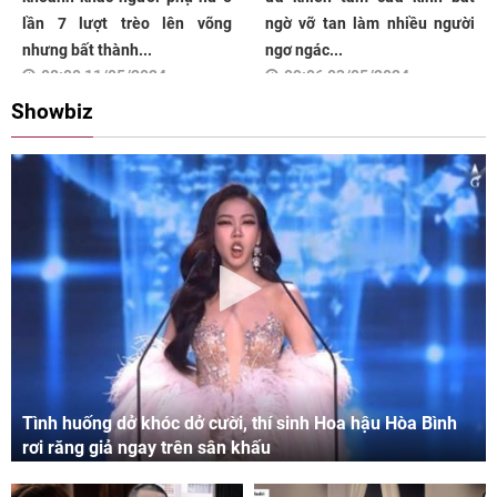
lần 7 lượt trèo lên võng
ngờ vỡ tan làm nhiều người
nhưng bất thành...
ngơ ngác...
08:00 11/05/2024
09:06 03/05/2024
Showbiz
Tình huống dở khóc dở cười, thí sinh Hoa hậu Hòa Bình
rơi răng giả ngay trên sân khấu