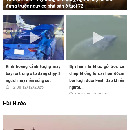
đứng trước nguy cơ phá sản ở tuổi 72
Kinh hoàng cảnh tượng máy
Bị nhầm là khúc gỗ trôi, cá
bay rơi trúng ô tô đang chạy, 3
chép khổng lồ dài hơn 60cm
người may mắn sống sót
bơi lượn dưới kênh đào khiến
12:30 12/12/2025
người...
12:30 05/12/2025
Hài Hước