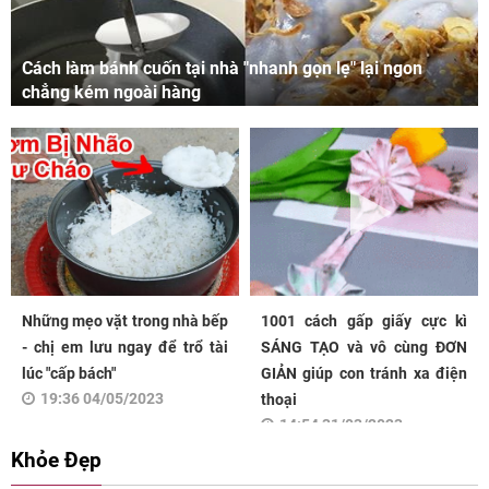
Cách làm bánh cuốn tại nhà "nhanh gọn lẹ" lại ngon
chẳng kém ngoài hàng
Những mẹo vặt trong nhà bếp
1001 cách gấp giấy cực kì
- chị em lưu ngay để trổ tài
SÁNG TẠO và vô cùng ĐƠN
lúc "cấp bách"
GIẢN giúp con tránh xa điện
19:36 04/05/2023
thoại
14:54 31/03/2023
Khỏe Đẹp