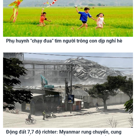
Phụ huynh "chạy đua" tìm người trông con dịp nghỉ hè
Động đất 7,7 độ richter: Myanmar rung chuyển, cung