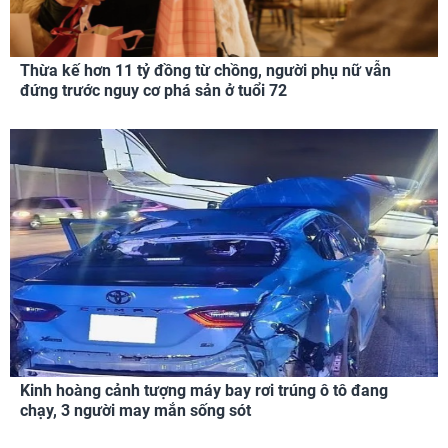
Thừa kế hơn 11 tỷ đồng từ chồng, người phụ nữ vẫn
đứng trước nguy cơ phá sản ở tuổi 72
Kinh hoàng cảnh tượng máy bay rơi trúng ô tô đang
chạy, 3 người may mắn sống sót