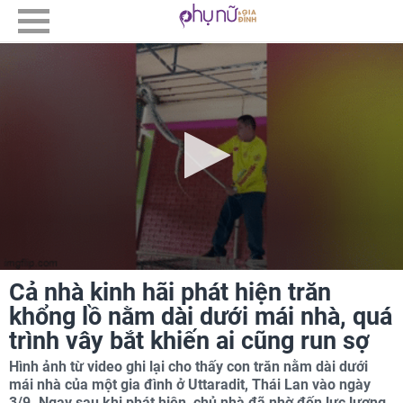
Cả nhà kinh hãi phát hiện trăn
khổng lồ nằm dài dưới mái nhà, quá
trình vây bắt khiến ai cũng run sợ
Hình ảnh từ video ghi lại cho thấy con trăn nằm dài dưới
mái nhà của một gia đình ở Uttaradit, Thái Lan vào ngày
3/9. Ngay sau khi phát hiện, chủ nhà đã nhờ đến lực lượng