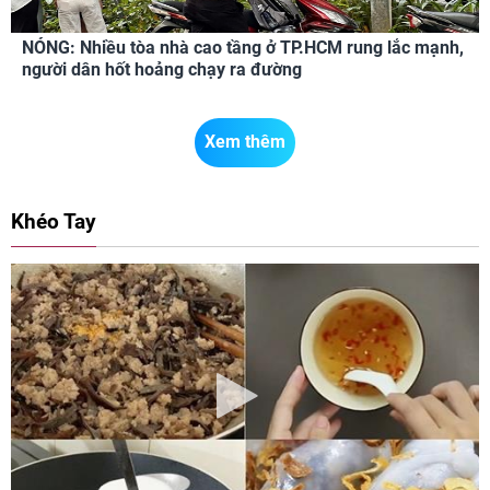
NÓNG: Nhiều tòa nhà cao tầng ở TP.HCM rung lắc mạnh,
người dân hốt hoảng chạy ra đường
Xem thêm
Khéo Tay