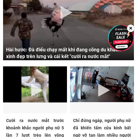
✕
Hài hước: Đà điểu chạy mất khi đang cõng du khách
xinh đẹp trên lưng và cái kết "cười ra nước mắt"
Cười ra nước mắt trước
Chỉ đứng ngáp, người phụ nữ
khoảnh khắc người phụ nữ 5
đã khiến tấm cửa kính bất
lần 7 lượt trèo lên võng
ngờ vỡ tan làm nhiều người