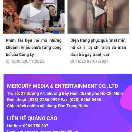
Phim tài liệu hé mở những
Diện trang phục quá "mát mẻ",
khoảnh khắc chưa từng công
nữ ca sĩ bị chỉ trích và màn
bố của Công Lý
đáp trả gây tranh cãi
12:05 29/11/2025
16:25 03/01/2024
MERCURY MEDIA & ENTERTAINMENT CO., LTD
Trụ sở: 27 đường A4, phường Bảy Hiền, thành phố Hồ Chí Minh
Điện thoại: (028)-2236.9999 Fax: (028)-6268.0458
Chịu trách nhiệm nội dung: Đào Trọng Nhân
LIÊN HỆ QUẢNG CÁO
Hotline: 0909 750 307
Email:
quangcao@phunuvagiadinh.vn