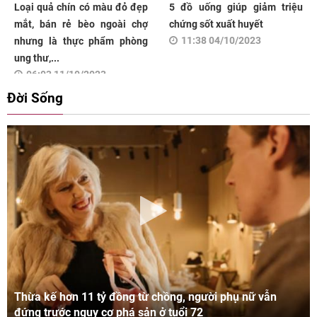
Loại quả chín có màu đỏ đẹp
5 đồ uống giúp giảm triệu
mắt, bán rẻ bèo ngoài chợ
chứng sốt xuất huyết
11:38 04/10/2023
nhưng là thực phẩm phòng
ung thư,...
06:03 11/10/2023
Đời Sống
Thừa kế hơn 11 tỷ đồng từ chồng, người phụ nữ vẫn
đứng trước nguy cơ phá sản ở tuổi 72