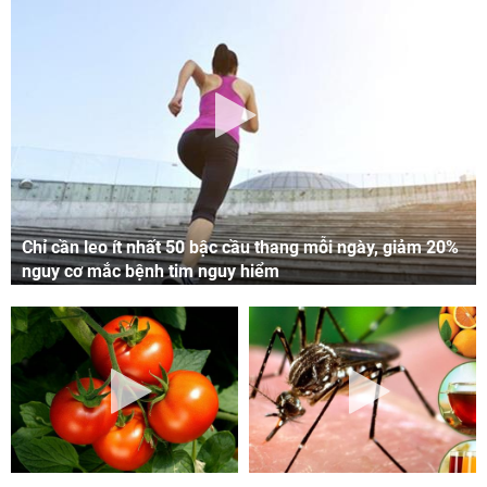
Chỉ cần leo ít nhất 50 bậc cầu thang mỗi ngày, giảm 20%
nguy cơ mắc bệnh tim nguy hiểm