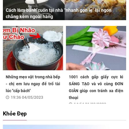
Cách làm bánh cuốn tại nhà "nhanh gọn lẹ" lại ngon
chẳng kém ngoài hàng
Những mẹo vặt trong nhà bếp
1001 cách gấp giấy cực kì
- chị em lưu ngay để trổ tài
SÁNG TẠO và vô cùng ĐƠN
lúc "cấp bách"
GIẢN giúp con tránh xa điện
19:36 04/05/2023
thoại
14:54 31/03/2023
Khỏe Đẹp