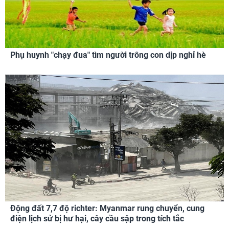
Phụ huynh "chạy đua" tìm người trông con dịp nghỉ hè
Động đất 7,7 độ richter: Myanmar rung chuyển, cung
điện lịch sử bị hư hại, cây cầu sập trong tích tắc