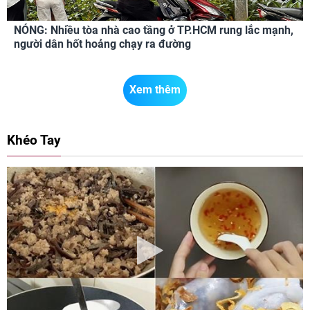
NÓNG: Nhiều tòa nhà cao tầng ở TP.HCM rung lắc mạnh,
người dân hốt hoảng chạy ra đường
Xem thêm
Khéo Tay