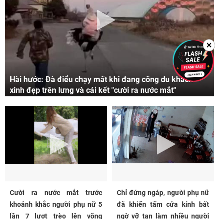
✕
Hài hước: Đà điểu chạy mất khi đang cõng du khách
xinh đẹp trên lưng và cái kết "cười ra nước mắt"
Cười ra nước mắt trước
Chỉ đứng ngáp, người phụ nữ
khoảnh khắc người phụ nữ 5
đã khiến tấm cửa kính bất
lần 7 lượt trèo lên võng
ngờ vỡ tan làm nhiều người