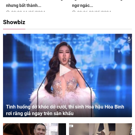
nhưng bất thành...
ngơ ngác...
08:00 11/05/2024
09:06 03/05/2024
Showbiz
Tình huống dở khóc dở cười, thí sinh Hoa hậu Hòa Bình
rơi răng giả ngay trên sân khấu