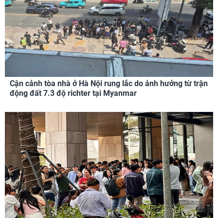
Cận cảnh tòa nhà ở Hà Nội rung lắc do ảnh hưởng từ trận
động đất 7.3 độ richter tại Myanmar