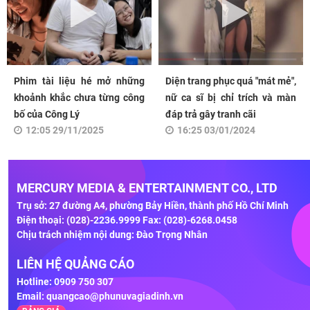
Phim tài liệu hé mở những
Diện trang phục quá "mát mẻ",
khoảnh khắc chưa từng công
nữ ca sĩ bị chỉ trích và màn
bố của Công Lý
đáp trả gây tranh cãi
12:05 29/11/2025
16:25 03/01/2024
MERCURY MEDIA & ENTERTAINMENT CO., LTD
Trụ sở: 27 đường A4, phường Bảy Hiền, thành phố Hồ Chí Minh
Điện thoại: (028)-2236.9999 Fax: (028)-6268.0458
Chịu trách nhiệm nội dung: Đào Trọng Nhân
LIÊN HỆ QUẢNG CÁO
Hotline: 0909 750 307
Email:
quangcao@phunuvagiadinh.vn