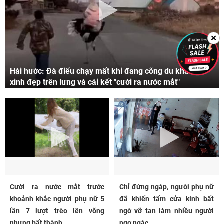
✕
Hài hước: Đà điểu chạy mất khi đang cõng du khách
xinh đẹp trên lưng và cái kết "cười ra nước mắt"
Cười ra nước mắt trước
Chỉ đứng ngáp, người phụ nữ
khoảnh khắc người phụ nữ 5
đã khiến tấm cửa kính bất
lần 7 lượt trèo lên võng
ngờ vỡ tan làm nhiều người
nhưng bất thành...
ngơ ngác...