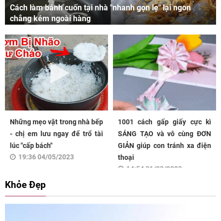
Cách làm bánh cuốn tại nhà "nhanh gọn lẹ" lại ngon
chẳng kém ngoài hàng
Những mẹo vặt trong nhà bếp
1001 cách gấp giấy cực kì
- chị em lưu ngay để trổ tài
SÁNG TẠO và vô cùng ĐƠN
lúc "cấp bách"
GIẢN giúp con tránh xa điện
19:36 04/05/2023
thoại
14:54 31/03/2023
Khỏe Đẹp