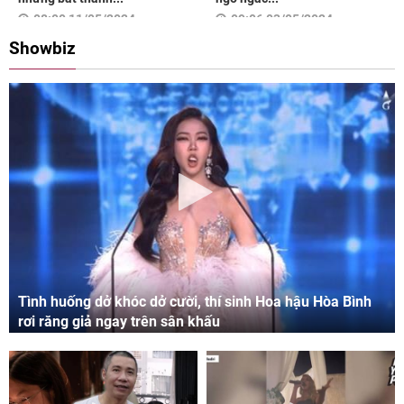
08:00 11/05/2024
09:06 03/05/2024
Showbiz
Tình huống dở khóc dở cười, thí sinh Hoa hậu Hòa Bình
rơi răng giả ngay trên sân khấu