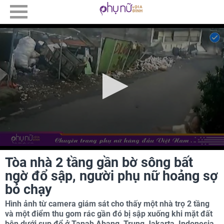
Tòa nhà 2 tầng gần bờ sông bất
ngờ đổ sập, người phụ nữ hoảng sợ
bỏ chạy
Hình ảnh từ camera giám sát cho thấy một nhà trọ 2 tầng
và một điểm thu gom rác gần đó bị sập xuống khi mặt đất
bên dưới sụp đổ ở Tanah Abang, Trung Jakarta, Indonesia,