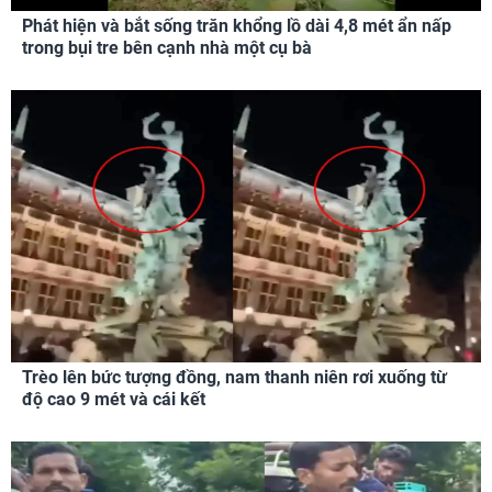
Phát hiện và bắt sống trăn khổng lồ dài 4,8 mét ẩn nấp
trong bụi tre bên cạnh nhà một cụ bà
Trèo lên bức tượng đồng, nam thanh niên rơi xuống từ
độ cao 9 mét và cái kết