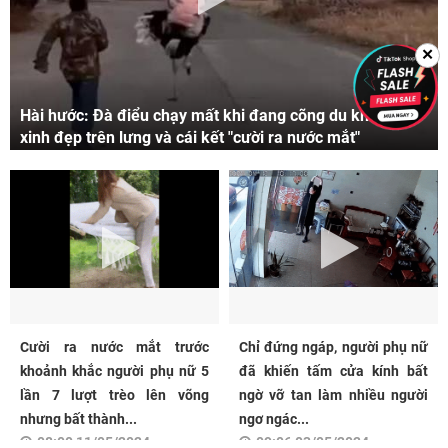
✕
Hài hước: Đà điểu chạy mất khi đang cõng du khách
xinh đẹp trên lưng và cái kết "cười ra nước mắt"
Cười ra nước mắt trước
Chỉ đứng ngáp, người phụ nữ
khoảnh khắc người phụ nữ 5
đã khiến tấm cửa kính bất
lần 7 lượt trèo lên võng
ngờ vỡ tan làm nhiều người
nhưng bất thành...
ngơ ngác...
08:00 11/05/2024
09:06 03/05/2024