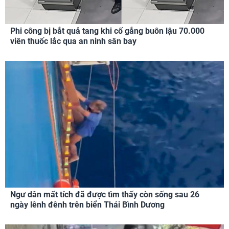
Phi công bị bắt quả tang khi cố gắng buôn lậu 70.000
viên thuốc lắc qua an ninh sân bay
Ngư dân mất tích đã được tìm thấy còn sống sau 26
ngày lênh đênh trên biển Thái Bình Dương