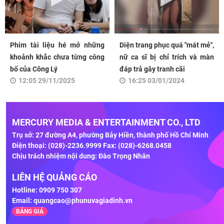
Phim tài liệu hé mở những
Diện trang phục quá "mát mẻ",
khoảnh khắc chưa từng công
nữ ca sĩ bị chỉ trích và màn
bố của Công Lý
đáp trả gây tranh cãi
12:05 29/11/2025
16:25 03/01/2024
MERCURY MEDIA & ENTERTAINMENT CO., LTD
Trụ sở: 27 đường A4, phường Bảy Hiền, thành phố Hồ Chí Minh
Điện thoại: (028)-2236.9999 Fax: (028)-6268.0458
Chịu trách nhiệm nội dung: Đào Trọng Nhân
LIÊN HỆ QUẢNG CÁO
Hotline: 0909 750 307
Email:
quangcao@phunuvagiadinh.vn
BẢNG GIÁ