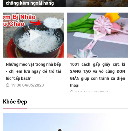
chẳng kém ngoài hàng
Những mẹo vặt trong nhà bếp
1001 cách gấp giấy cực kì
- chị em lưu ngay để trổ tài
SÁNG TẠO và vô cùng ĐƠN
lúc "cấp bách"
GIẢN giúp con tránh xa điện
19:36 04/05/2023
thoại
14:54 31/03/2023
Khỏe Đẹp