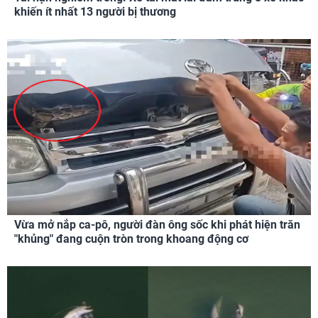
khiến ít nhất 13 người bị thương
Vừa mở nắp ca-pô, người đàn ông sốc khi phát hiện trăn
"khủng" đang cuộn tròn trong khoang động cơ