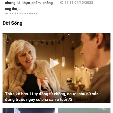
11:38 04/10/2023
nhưng là thực phẩm phòng
ung thư,...
06:03 11/10/2023
Đời Sống
Thừa kế hơn 11 tỷ đồng từ chồng, người phụ nữ vẫn
đứng trước nguy cơ phá sản ở tuổi 72