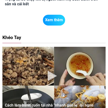
sân và cái kết
Xem thêm
Khéo Tay
Cách làm bánh cuốn tại nhà "nhanh gọn lẹ" lại ngon