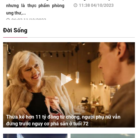
11:38 04/10/2023
nhưng là thực phẩm phòng
ung thư,...
06:03 11/10/2023
Đời Sống
Thừa kế hơn 11 tỷ đồng từ chồng, người phụ nữ vẫn
đứng trước nguy cơ phá sản ở tuổi 72