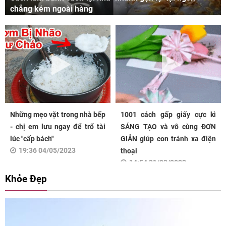
chẳng kém ngoài hàng
Những mẹo vặt trong nhà bếp
1001 cách gấp giấy cực kì
- chị em lưu ngay để trổ tài
SÁNG TẠO và vô cùng ĐƠN
lúc "cấp bách"
GIẢN giúp con tránh xa điện
19:36 04/05/2023
thoại
14:54 31/03/2023
Khỏe Đẹp