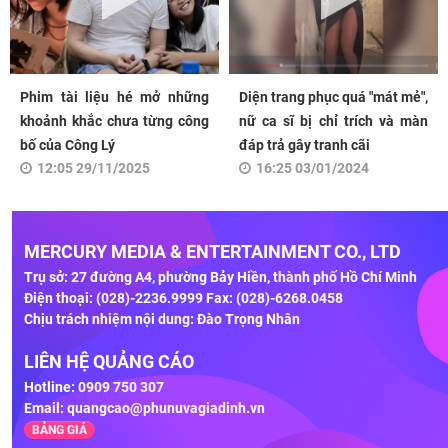
Phim tài liệu hé mở những
Diện trang phục quá "mát mẻ",
khoảnh khắc chưa từng công
nữ ca sĩ bị chỉ trích và màn
bố của Công Lý
đáp trả gây tranh cãi
12:05 29/11/2025
16:25 03/01/2024
MERCURY MEDIA & ENTERTAINMENT CO., LTD
Trụ sở: 27 đường A4, phường Bảy Hiền, thành phố Hồ Chí Minh
Điện thoại: (028)-2236.9999 Fax: (028)-6268.0458
Chịu trách nhiệm nội dung: Đào Trọng Nhân
LIÊN HỆ QUẢNG CÁO
Hotline: 0909 750 307
Email:
quangcao@phunuvagiadinh.vn
BẢNG GIÁ