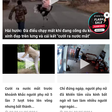
✕
Hài hước: Đà điểu chạy mất khi đang cõng du khách
xinh đẹp trên lưng và cái kết "cười ra nước mắt"
Cười ra nước mắt trước
Chỉ đứng ngáp, người phụ nữ
khoảnh khắc người phụ nữ 5
đã khiến tấm cửa kính bất
lần 7 lượt trèo lên võng
ngờ vỡ tan làm nhiều người
nhưng bất thành...
ngơ ngác...