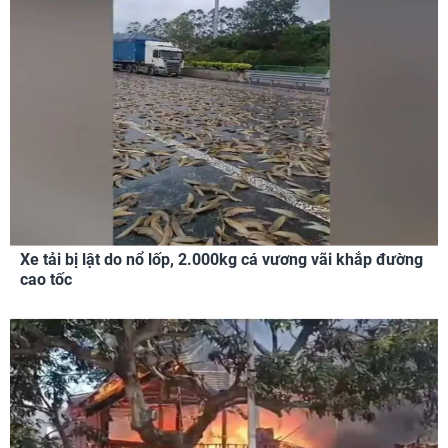
Xe tải bị lật do nổ lốp, 2.000kg cá vương vãi khắp đường
cao tốc