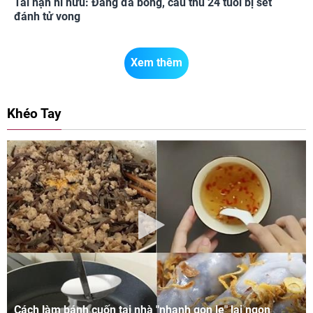
Tai nạn hi hữu: Đang đá bóng, cầu thủ 24 tuổi bị sét
đánh tử vong
Xem thêm
Khéo Tay
Cách làm bánh cuốn tại nhà "nhanh gọn lẹ" lại ngon