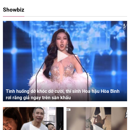
08:00 11/05/2024
09:06 03/05/2024
Showbiz
Tình huống dở khóc dở cười, thí sinh Hoa hậu Hòa Bình
rơi răng giả ngay trên sân khấu