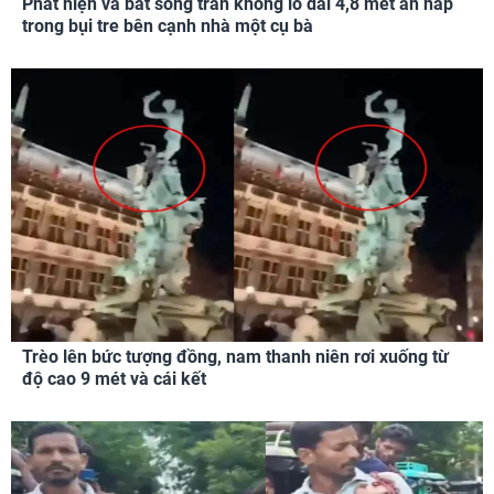
Phát hiện và bắt sống trăn khổng lồ dài 4,8 mét ẩn nấp
trong bụi tre bên cạnh nhà một cụ bà
Trèo lên bức tượng đồng, nam thanh niên rơi xuống từ
độ cao 9 mét và cái kết