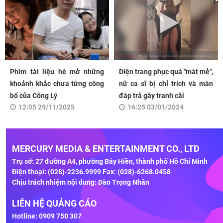
Phim tài liệu hé mở những
Diện trang phục quá "mát mẻ",
khoảnh khắc chưa từng công
nữ ca sĩ bị chỉ trích và màn
bố của Công Lý
đáp trả gây tranh cãi
12:05 29/11/2025
16:25 03/01/2024
MERCURY MEDIA & ENTERTAINMENT CO., LTD
Trụ sở: 27 đường A4, phường Bảy Hiền, thành phố Hồ Chí Minh
Điện thoại: (028)-2236.9999 Fax: (028)-6268.0458
Chịu trách nhiệm nội dung: Đào Trọng Nhân
LIÊN HỆ QUẢNG CÁO
Hotline: 0909 750 307