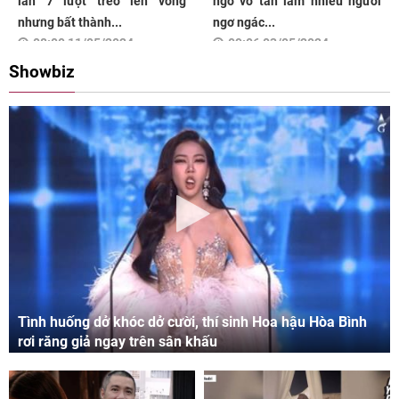
lần 7 lượt trèo lên võng
ngờ vỡ tan làm nhiều người
nhưng bất thành...
ngơ ngác...
08:00 11/05/2024
09:06 03/05/2024
Showbiz
Tình huống dở khóc dở cười, thí sinh Hoa hậu Hòa Bình
rơi răng giả ngay trên sân khấu