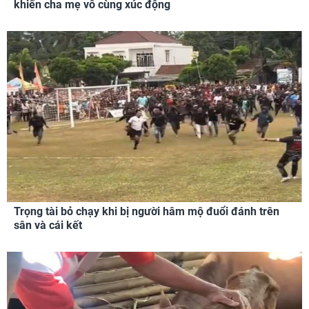
khiến cha mẹ vô cùng xúc động
Trọng tài bỏ chạy khi bị người hâm mộ đuổi đánh trên
sân và cái kết