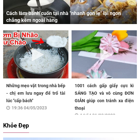
Cách làm bánh cuốn tại nhà "nhanh gọn lẹ" lại ngon
chẳng kém ngoài hàng
Những mẹo vặt trong nhà bếp
1001 cách gấp giấy cực kì
- chị em lưu ngay để trổ tài
SÁNG TẠO và vô cùng ĐƠN
lúc "cấp bách"
GIẢN giúp con tránh xa điện
19:36 04/05/2023
thoại
14:54 31/03/2023
Khỏe Đẹp