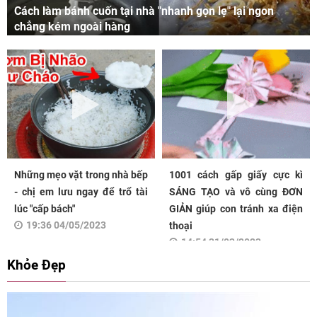
Cách làm bánh cuốn tại nhà "nhanh gọn lẹ" lại ngon
chẳng kém ngoài hàng
Những mẹo vặt trong nhà bếp
1001 cách gấp giấy cực kì
- chị em lưu ngay để trổ tài
SÁNG TẠO và vô cùng ĐƠN
lúc "cấp bách"
GIẢN giúp con tránh xa điện
19:36 04/05/2023
thoại
14:54 31/03/2023
Khỏe Đẹp