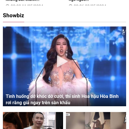
08:00 11/05/2024
09:06 03/05/2024
Showbiz
Tình huống dở khóc dở cười, thí sinh Hoa hậu Hòa Bình
rơi răng giả ngay trên sân khấu