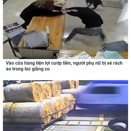
Vào cửa hàng tiện lợi cướp tiền, người phụ nữ bị xé rách
áo trong lúc giằng co