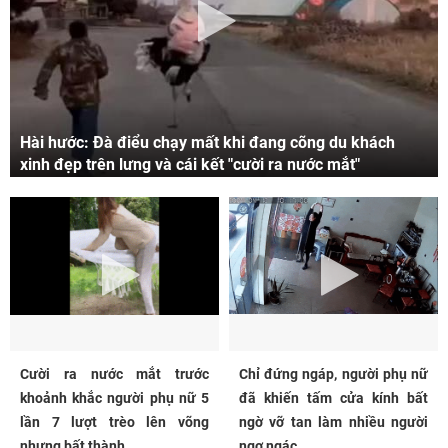
Hài hước: Đà điểu chạy mất khi đang cõng du khách
xinh đẹp trên lưng và cái kết "cười ra nước mắt"
Cười ra nước mắt trước
Chỉ đứng ngáp, người phụ nữ
khoảnh khắc người phụ nữ 5
đã khiến tấm cửa kính bất
lần 7 lượt trèo lên võng
ngờ vỡ tan làm nhiều người
nhưng bất thành...
ngơ ngác...