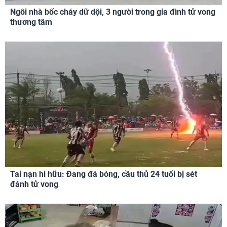
Ngôi nhà bốc cháy dữ dội, 3 người trong gia đình tử vong
thương tâm
Tai nạn hi hữu: Đang đá bóng, cầu thủ 24 tuổi bị sét
đánh tử vong