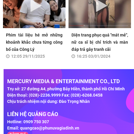
Phim tài liệu hé mở những
Diện trang phục quá "mát mẻ",
khoảnh khắc chưa từng công
nữ ca sĩ bị chỉ trích và màn
bố của Công Lý
đáp trả gây tranh cãi
12:05 29/11/2025
16:25 03/01/2024
MERCURY MEDIA & ENTERTAINMENT CO., LTD
Trụ sở: 27 đường A4, phường Bảy Hiền, thành phố Hồ Chí Minh
Điện thoại: (028)-2236.9999 Fax: (028)-6268.0458
Chịu trách nhiệm nội dung: Đào Trọng Nhân
LIÊN HỆ QUẢNG CÁO
Hotline: 0909 750 307
Email:
quangcao@phunuvagiadinh.vn