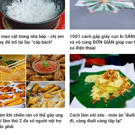
Phá
ngờ
khi
và 
mẹo vặt trong nhà bếp - chị em
1001 cách gấp giấy cực kì SÁN
ay để trổ tài lúc "cấp bách"
và vô cùng ĐƠN GIẢN giúp con 
xa điện thoại
Xét
tra
với
ngà
lầm khi chiên rán có thể gây ung
Cách làm xôi xéo - món ăn "đuổ
ai lầm thứ 2 đa số người nội trợ
đi, càng đuổi càng tấp lại"
ắc phải