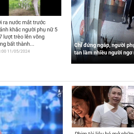
i ra nước mắt trước
ảnh khắc người phụ nữ 5
7 lượt trèo lên võng
ng bất thành...
Chỉ đứng ngáp, người phụ
8:00 11/05/2024
tan làm nhiều người ngơ 
Phim tài liệu hé mở nhữn