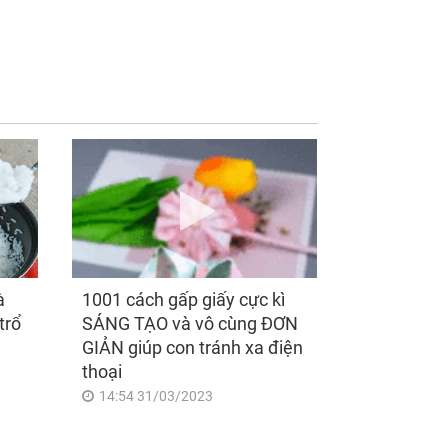
ng 7h30 ngày mai,
Thần Tài mở cửa sau
 Bảy 8/8/2026, 3
ngày 7/8/2026, 3 con
 giáp 'ngửa đầu
giáp ra đường 'đụng
 quý nhân, cúi đầu
trúng hố vàng', mỏi
 tài lộc', giàu sang
tay đếm tiền, giàu nứt
 chấp, tình duyên
đố đổ vách
ên mãn
à
1001 cách gấp giấy cực kì
trổ
SÁNG TẠO và vô cùng ĐƠN
GIẢN giúp con tránh xa điện
thoại
14:54 31/03/2023