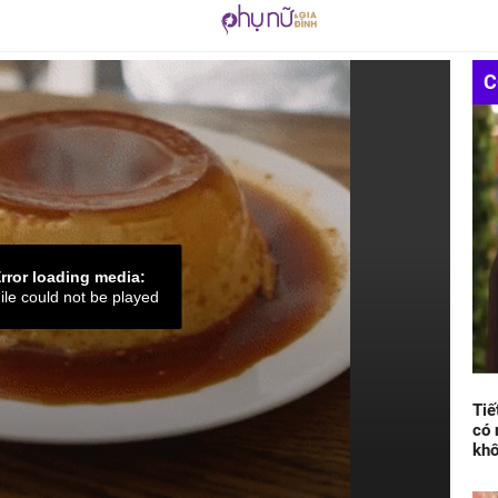
C
rror loading media:
ile could not be played
Tiế
có 
kh