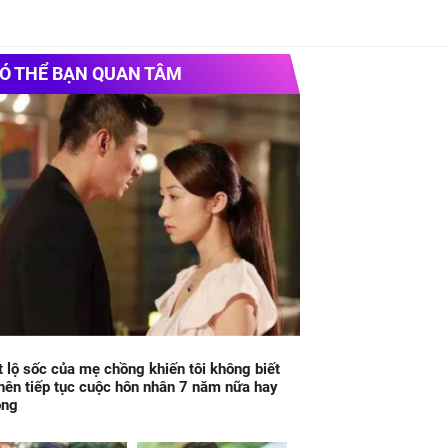
Ó THỂ BẠN QUAN TÂM
t lộ sốc của mẹ chồng khiến tôi không biết
nên tiếp tục cuộc hôn nhân 7 năm nữa hay
ông