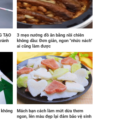
t sinh việc bất
Kể từ ngày mai, thứ
 trước ngày ly hôn
Bảy 8/8/2026, Thần
ến tôi hoảng loạn
Tài 'điểm mặt gọi tên',
sau đó tỉnh ngộ
3 con giáp lộc nhiều
hơn sông, tài vận
sáng như trăng Rằm,
G TẠO
3 mẹo nướng đồ ăn bằng nồi chiên
chính thức hết khổ
tránh
không dầu: Đơn giản, ngon "nhức nách"
ai cũng làm được
 nghiệm để kiểm
Lấy nhầm chồng rồi
 máu tương thích
trở thành trụ cột gia
 con, chồng nghẹn
đình, tôi rút ra bài học
o tiết lộ bí mật
về hôn nhân
i không
Mách bạn cách làm mứt dừa thơm
ngon, lên màu đẹp lại đảm bảo vệ sinh