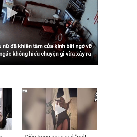
 nữ đã khiến tấm cửa kính bất ngờ vỡ
ngác không hiểu chuyện gì vừa xảy ra
g
Diện trang phục quá "mát