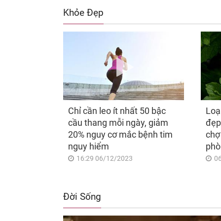
Khỏe Đẹp
Chỉ cần leo ít nhất 50 bậc
Loạ
cầu thang mỗi ngày, giảm
đẹp
20% nguy cơ mắc bệnh tim
chợ
nguy hiểm
phò
16:29 06/12/2023
0
Đời Sống