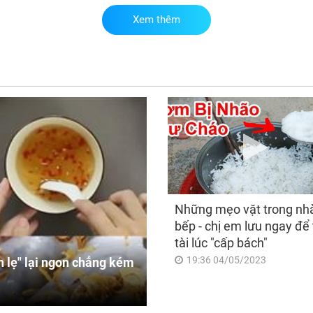
Xem thêm
Đú
thứ
con
đón
hốt
bất
vi
Những mẹo vặt trong nh
bếp - chị em lưu ngay để 
tài lúc "cấp bách"
19:36 04/05/2023
 lẹ" lại ngon chẳng kém