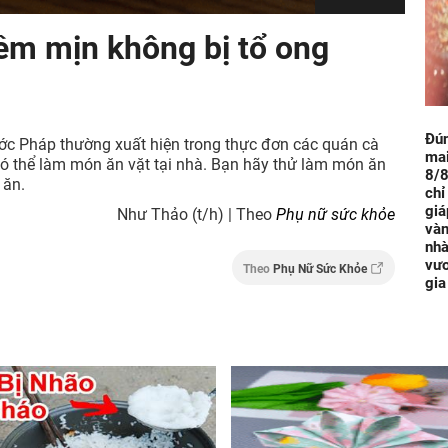
ềm mịn không bị tổ ong
Đú
ước Pháp thường xuất hiện trong thực đơn các quán cà
mai
có thể làm món ăn vặt tại nhà. Bạn hãy thử làm món ăn
8/8
 ăn.
chỉ
giá
Như Thảo (t/h) | Theo
Phụ nữ sức khỏe
vàn
nhà
vươ
Theo
Phụ Nữ Sức Khỏe
gia