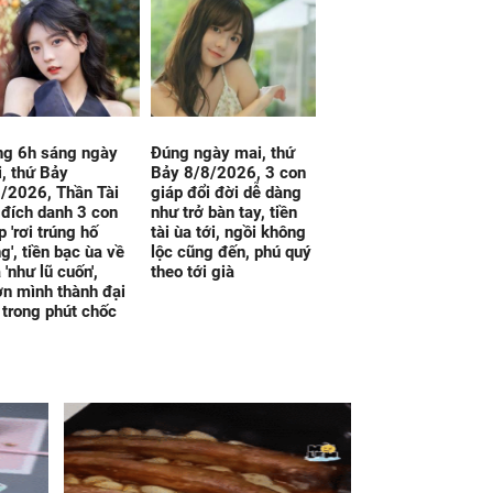
ng 6h sáng ngày
Đúng ngày mai, thứ
, thứ Bảy
Bảy 8/8/2026, 3 con
/2026, Thần Tài
giáp đổi đời dễ dàng
 đích danh 3 con
như trở bàn tay, tiền
p 'rơi trúng hố
tài ùa tới, ngồi không
g', tiền bạc ùa về
lộc cũng đến, phú quý
 'như lũ cuốn',
theo tới già
n mình thành đại
 trong phút chốc