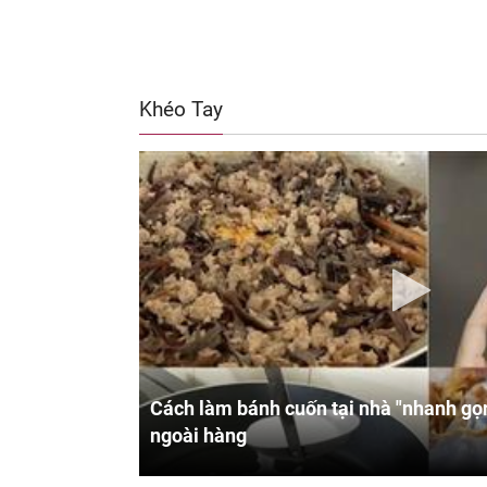
Khéo Tay
Cách làm bánh cuốn tại nhà "nhanh gọn
ngoài hàng