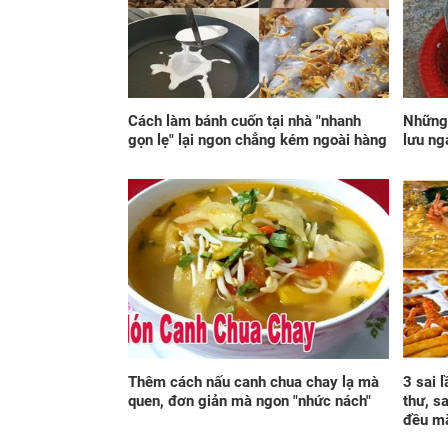
Cách làm bánh cuốn tại nhà "nhanh
Những 
gọn lẹ" lại ngon chẳng kém ngoài hàng
lưu ng
Thêm cách nấu canh chua chay lạ mà
3 sai 
quen, đơn giản mà ngon "nhức nách"
thư, s
đều m