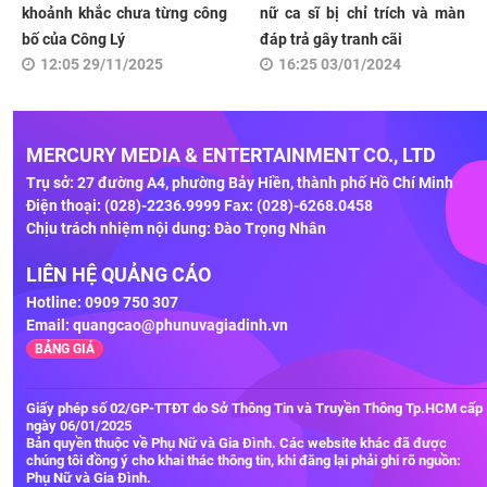
khoảnh khắc chưa từng công
nữ ca sĩ bị chỉ trích và màn
bố của Công Lý
đáp trả gây tranh cãi
12:05 29/11/2025
16:25 03/01/2024
MERCURY MEDIA & ENTERTAINMENT CO., LTD
Trụ sở: 27 đường A4, phường Bảy Hiền, thành phố Hồ Chí Minh
Điện thoại: (028)-2236.9999 Fax: (028)-6268.0458
Chịu trách nhiệm nội dung: Đào Trọng Nhân
LIÊN HỆ QUẢNG CÁO
Hotline: 0909 750 307
Email:
quangcao@phunuvagiadinh.vn
BẢNG GIÁ
Giấy phép số 02/GP-TTĐT do Sở Thông Tin và Truyền Thông Tp.HCM cấp
ngày 06/01/2025
Bản quyền thuộc về Phụ Nữ và Gia Đình. Các website khác đã được
chúng tôi đồng ý cho khai thác thông tin, khi đăng lại phải ghi rõ nguồn:
Phụ Nữ và Gia Đình.