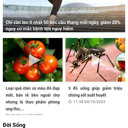
Chỉ cần leo ít nhất 50 bậc cầu thang mỗi ngày, giảm 20%
nguy cơ mắc bệnh tim nguy hiểm
Loại quả chín có màu đỏ đẹp
5 đồ uống giúp giảm triệu
mắt, bán rẻ bèo ngoài chợ
chứng sốt xuất huyết
11:38 04/10/2023
nhưng là thực phẩm phòng
ung thư,...
06:03 11/10/2023
Đời Sống