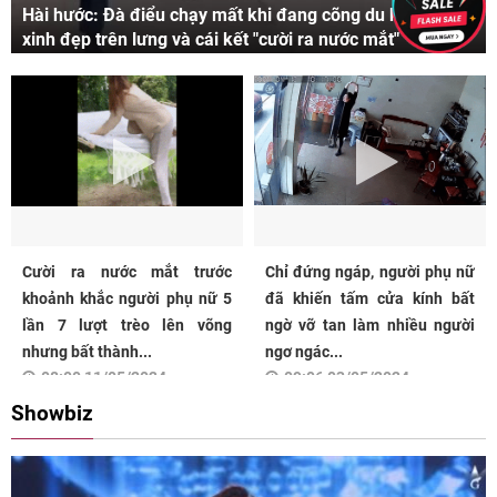
Hài hước: Đà điểu chạy mất khi đang cõng du khách
xinh đẹp trên lưng và cái kết "cười ra nước mắt"
Cười ra nước mắt trước
Chỉ đứng ngáp, người phụ nữ
khoảnh khắc người phụ nữ 5
đã khiến tấm cửa kính bất
lần 7 lượt trèo lên võng
ngờ vỡ tan làm nhiều người
nhưng bất thành...
ngơ ngác...
08:00 11/05/2024
09:06 03/05/2024
Showbiz