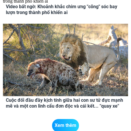
Video bất ngờ: Khoảnh khắc chim ưng "cõng" sóc bay
lượn trong thành phố khiến ai
Cuộc đối đầu đầy kịch tính giữa hai con sư tử đực mạnh
mẽ và một con linh cẩu đơn độc và cái kết... "quay xe"
Xem thêm