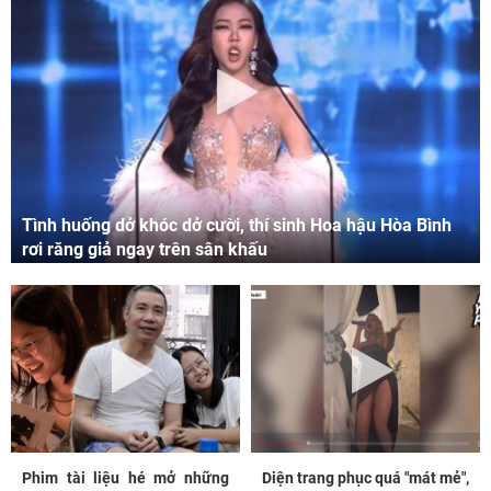
Tình huống dở khóc dở cười, thí sinh Hoa hậu Hòa Bình
rơi răng giả ngay trên sân khấu
Phim tài liệu hé mở những
Diện trang phục quá "mát mẻ",