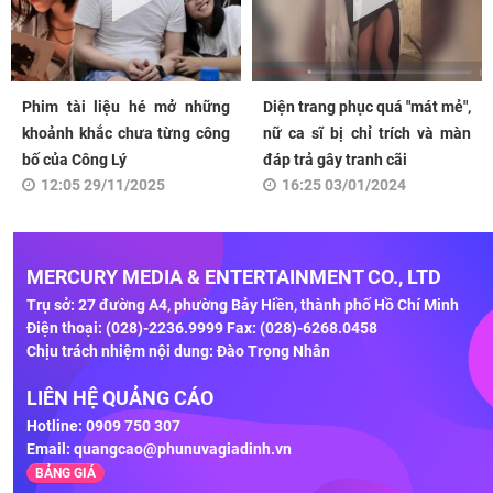
Phim tài liệu hé mở những
Diện trang phục quá "mát mẻ",
khoảnh khắc chưa từng công
nữ ca sĩ bị chỉ trích và màn
bố của Công Lý
đáp trả gây tranh cãi
12:05 29/11/2025
16:25 03/01/2024
MERCURY MEDIA & ENTERTAINMENT CO., LTD
Trụ sở: 27 đường A4, phường Bảy Hiền, thành phố Hồ Chí Minh
Điện thoại: (028)-2236.9999 Fax: (028)-6268.0458
Chịu trách nhiệm nội dung: Đào Trọng Nhân
LIÊN HỆ QUẢNG CÁO
Hotline: 0909 750 307
Email:
quangcao@phunuvagiadinh.vn
BẢNG GIÁ