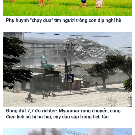
Phụ huynh "chạy đua" tìm người trông con dịp nghỉ hè
Động đất 7,7 độ richter: Myanmar rung chuyển, cung
điện lịch sử bị hư hại, cây cầu sập trong tích tắc