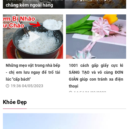
chẳng kém ngoài hàng
Những mẹo vặt trong nhà bếp
1001 cách gấp giấy cực kì
- chị em lưu ngay để trổ tài
SÁNG TẠO và vô cùng ĐƠN
lúc "cấp bách"
GIẢN giúp con tránh xa điện
19:36 04/05/2023
thoại
14:54 31/03/2023
Khỏe Đẹp