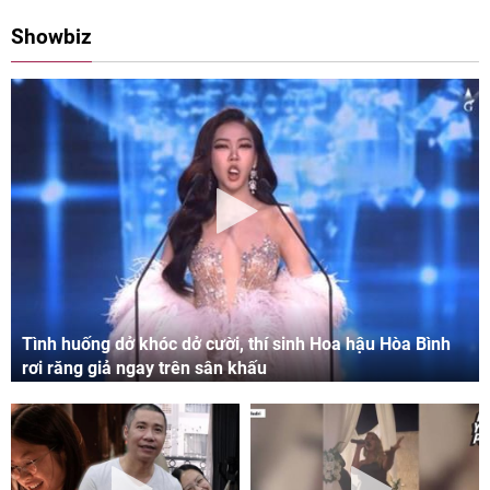
08:00 11/05/2024
09:06 03/05/2024
Showbiz
Tình huống dở khóc dở cười, thí sinh Hoa hậu Hòa Bình
rơi răng giả ngay trên sân khấu