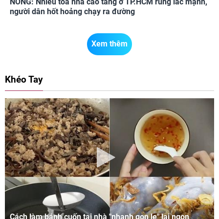
NÓNG: Nhiều tòa nhà cao tầng ở TP.HCM rung lắc mạnh,
người dân hốt hoảng chạy ra đường
Xem thêm
Khéo Tay
Cách làm bánh cuốn tại nhà "nhanh gọn lẹ" lại ngon