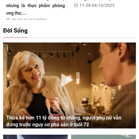
11:38 04/10/2023
nhưng là thực phẩm phòng
ung thư,...
06:03 11/10/2023
Đời Sống
Thừa kế hơn 11 tỷ đồng từ chồng, người phụ nữ vẫn
đứng trước nguy cơ phá sản ở tuổi 72