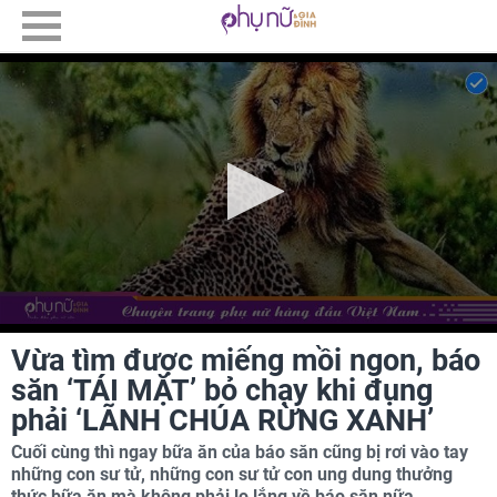
Vừa tìm được miếng mồi ngon, báo
săn ‘TÁI MẶT’ bỏ chạy khi đụng
phải ‘LÃNH CHÚA RỪNG XANH’
Cuối cùng thì ngay bữa ăn của báo săn cũng bị rơi vào tay
những con sư tử, những con sư tử con ung dung thưởng
thức bữa ăn mà không phải lo lắng về báo săn nữa.