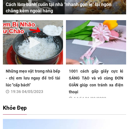
Cách làm bánh cuốn tại nhà "nhanh gọn lẹ" lại ngon
chẳng kém ngoài hàng
Những mẹo vặt trong nhà bếp
1001 cách gấp giấy cực kì
- chị em lưu ngay để trổ tài
SÁNG TẠO và vô cùng ĐƠN
lúc "cấp bách"
GIẢN giúp con tránh xa điện
19:36 04/05/2023
thoại
14:54 31/03/2023
Khỏe Đẹp