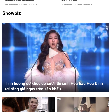
08:00 11/05/2024
09:06 03/05/2024
Showbiz
Tình huống dở khóc dở cười, thí sinh Hoa hậu Hòa Bình
rơi răng giả ngay trên sân khấu