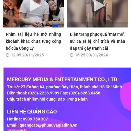
Phim tài liệu hé mở những
Diện trang phục quá "mát mẻ",
khoảnh khắc chưa từng công
nữ ca sĩ bị chỉ trích và màn
bố của Công Lý
đáp trả gây tranh cãi
12:05 29/11/2025
16:25 03/01/2024
MERCURY MEDIA & ENTERTAINMENT CO., LTD
Trụ sở: 27 đường A4, phường Bảy Hiền, thành phố Hồ Chí Minh
Điện thoại: (028)-2236.9999 Fax: (028)-6268.0458
Chịu trách nhiệm nội dung: Đào Trọng Nhân
LIÊN HỆ QUẢNG CÁO
Hotline: 0909 750 307
Email:
quangcao@phunuvagiadinh.vn