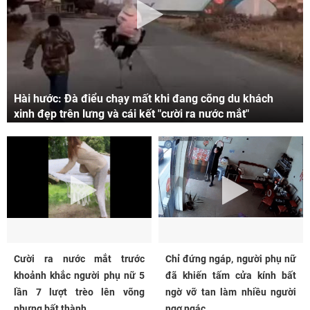
Hài hước: Đà điểu chạy mất khi đang cõng du khách
xinh đẹp trên lưng và cái kết "cười ra nước mắt"
Cười ra nước mắt trước
Chỉ đứng ngáp, người phụ nữ
khoảnh khắc người phụ nữ 5
đã khiến tấm cửa kính bất
lần 7 lượt trèo lên võng
ngờ vỡ tan làm nhiều người
nhưng bất thành...
ngơ ngác...