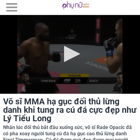
Võ sĩ MMA hạ gục đối thủ lừng
danh khi tung ra cú đá cực đẹp như
Lý Tiểu Long
Nhân lúc đối thủ bắt đầu xuống sức, võ sĩ Rade Opacic đã
có pha xoay người tung cú đá hạ gục cao thủ lừng danh
Errol Zimmerman. Cú đá được quá đẹp được mọi người