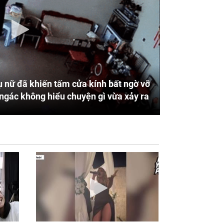
 nữ đã khiến tấm cửa kính bất ngờ vỡ
ngác không hiểu chuyện gì vừa xảy ra