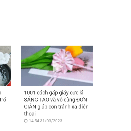
ồng mất được 4
Sau ngày mai, thứ
ng nhưng tháng
Sáu 7/8/2026, Thần
 cũng nhận được
Tài 'điểm mặt gọi tên',
triệu từ anh và sự
3 con giáp lộc nhiều
t phía sau khiến tôi
hơn sông, tài vận
c
sáng như trăng Rằm,
chính thức hết khổ
à
1001 cách gấp giấy cực kì
trổ
SÁNG TẠO và vô cùng ĐƠN
GIẢN giúp con tránh xa điện
thoại
14:54 31/03/2023