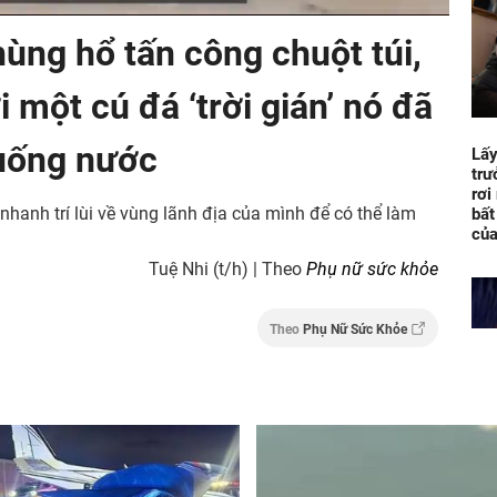
ùng hổ tấn công chuột túi,
 một cú đá ‘trời gián’ nó đã
xuống nước
Lấy
trư
rơi
 nhanh trí lùi về vùng lãnh địa của mình để có thể làm
bất
của
Tuệ Nhi (t/h) | Theo
Phụ nữ sức khỏe
Theo
Phụ Nữ Sức Khỏe
Bị 
chê
điệ