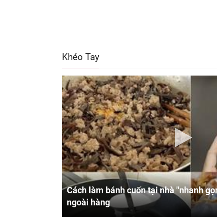
Khéo Tay
Cách làm bánh cuốn tại nhà "nhanh gọn
ngoài hàng