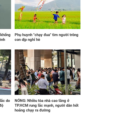
lái xe xịn 7 tỷ của
như trở bàn tay, tiền
h tới
tài ùa tới, ngồi không
lộc cũng đến, phú quý
theo tới già
p khổng
Phụ huynh "chạy đua" tìm người trông
ênh
con dịp nghỉ hè
iờ sáng nghe tiếng
Đúng 21h30 ngày
c chảy, em lọ mọ
mai, thứ Sáu
xem thì bật khóc
7/8/2026, 3 con giáp
 thấy hành động
tiền về trĩu túi, phúc
 của chồng
cao hơn núi, lộc nhiều
hơn sông, giàu sang
no đủ
lắc do
NÓNG: Nhiều tòa nhà cao tầng ở
độ
TP.HCM rung lắc mạnh, người dân hốt
hoảng chạy ra đường