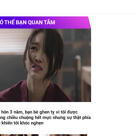
Ó THỂ BẠN QUAN TÂM
 hôn 3 năm, bạn bè ghen tỵ vì tôi được
ng chiều chuộng hết mực nhưng sự thật phía
 khiến tôi khóc nghẹn