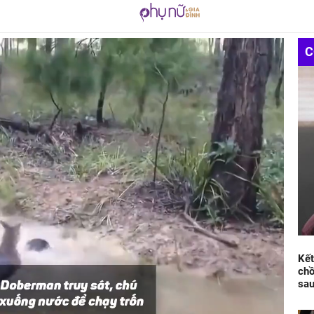
C
Kết
chồ
sau