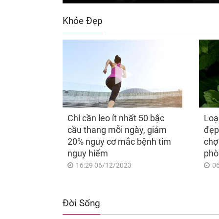
Khỏe Đẹp
Chỉ cần leo ít nhất 50 bậc
Loạ
cầu thang mỗi ngày, giảm
đẹp
20% nguy cơ mắc bệnh tim
chợ
nguy hiểm
phò
16:29 06/12/2023
0
Đời Sống