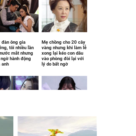
 đàn ông gia
Mẹ chồng cho 20 cây
ởng, tôi nhiều lần
vàng nhưng khi làm lễ
 nước mắt nhưng
xong lại kéo con dâu
 ngờ hành động
vào phòng đòi lại với
 anh
lý do bất ngờ
gia đình bạn trai
Vận đỏ như son kể từ
, tôi bình thản lấy
ngày 7/8/2026, 3 con
n thoại gọi ngay tài
giáp đổi đời dễ dàng