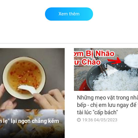
Xem thêm
Ch
thá
nào
10 
thậ
số
Những mẹo vặt trong nh
bếp - chị em lưu ngay để 
tài lúc "cấp bách"
19:36 04/05/2023
 lẹ" lại ngon chẳng kém