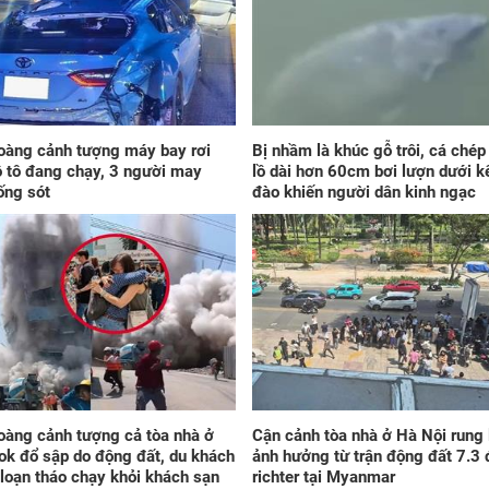
xế 
mìn
oàng cảnh tượng máy bay rơi
Bị nhầm là khúc gỗ trôi, cá ché
ô tô đang chạy, 3 người may
lồ dài hơn 60cm bơi lượn dưới k
ống sót
đào khiến người dân kinh ngạc
2 g
nướ
đi 
khi
này
oàng cảnh tượng cả tòa nhà ở
Cận cảnh tòa nhà ở Hà Nội rung 
k đổ sập do động đất, du khách
ảnh hưởng từ trận động đất 7.3 
loạn tháo chạy khỏi khách sạn
richter tại Myanmar