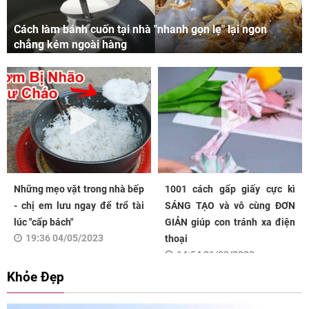
Cách làm bánh cuốn tại nhà "nhanh gọn lẹ" lại ngon
chẳng kém ngoài hàng
Những mẹo vặt trong nhà bếp
1001 cách gấp giấy cực kì
- chị em lưu ngay để trổ tài
SÁNG TẠO và vô cùng ĐƠN
lúc "cấp bách"
GIẢN giúp con tránh xa điện
19:36 04/05/2023
thoại
14:54 31/03/2023
Khỏe Đẹp