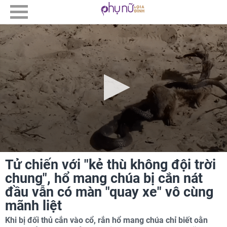
Tử chiến với "kẻ thù không đội trời
chung", hổ mang chúa bị cắn nát
đầu vẫn có màn "quay xe" vô cùng
mãnh liệt
Khi bị đối thủ cắn vào cổ, rắn hổ mang chúa chỉ biết oằn