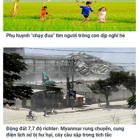
Phụ huynh "chạy đua" tìm người trông con dịp nghỉ hè
Động đất 7,7 độ richter: Myanmar rung chuyển, cung
điện lịch sử bị hư hại, cây cầu sập trong tích tắc