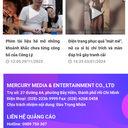
Phim tài liệu hé mở những
Diện trang phục quá "mát mẻ",
khoảnh khắc chưa từng công
nữ ca sĩ bị chỉ trích và màn
bố của Công Lý
đáp trả gây tranh cãi
12:05 29/11/2025
16:25 03/01/2024
MERCURY MEDIA & ENTERTAINMENT CO., LTD
Trụ sở: 27 đường A4, phường Bảy Hiền, thành phố Hồ Chí Minh
Điện thoại: (028)-2236.9999 Fax: (028)-6268.0458
Chịu trách nhiệm nội dung: Đào Trọng Nhân
LIÊN HỆ QUẢNG CÁO
Hotline: 0909 750 307