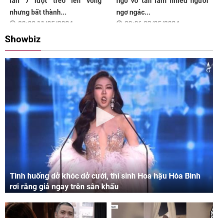
lần 7 lượt trèo lên võng
ngờ vỡ tan làm nhiều người
nhưng bất thành...
ngơ ngác...
08:00 11/05/2024
09:06 03/05/2024
Showbiz
Tình huống dở khóc dở cười, thí sinh Hoa hậu Hòa Bình
rơi răng giả ngay trên sân khấu