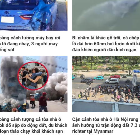
Phá
ngờ
khi
và 
oàng cảnh tượng máy bay rơi
Bị nhầm là khúc gỗ trôi, cá ché
ô tô đang chạy, 3 người may
lồ dài hơn 60cm bơi lượn dưới k
ống sót
đào khiến người dân kinh ngạc
Xét
tra
với
ngà
oàng cảnh tượng cả tòa nhà ở
Cận cảnh tòa nhà ở Hà Nội rung 
k đổ sập do động đất, du khách
ảnh hưởng từ trận động đất 7.3 
loạn tháo chạy khỏi khách sạn
richter tại Myanmar