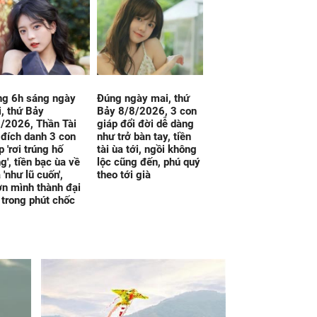
ng 6h sáng ngày
Đúng ngày mai, thứ
, thứ Bảy
Bảy 8/8/2026, 3 con
/2026, Thần Tài
giáp đổi đời dễ dàng
 đích danh 3 con
như trở bàn tay, tiền
p 'rơi trúng hố
tài ùa tới, ngồi không
g', tiền bạc ùa về
lộc cũng đến, phú quý
 'như lũ cuốn',
theo tới già
n mình thành đại
 trong phút chốc