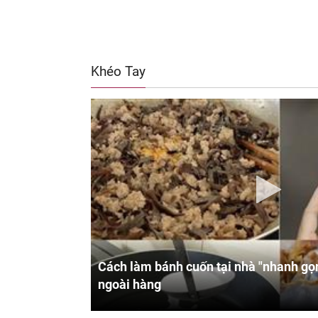
Khéo Tay
Cách làm bánh cuốn tại nhà "nhanh gọn
ngoài hàng