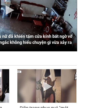
 nữ đã khiến tấm cửa kính bất ngờ vỡ
ngác không hiểu chuyện gì vừa xảy ra
g
Diện trang phục quá "mát