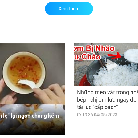
Xem thêm
Đú
thứ
con
đón
hốt
bất
vi
Những mẹo vặt trong nh
bếp - chị em lưu ngay để 
tài lúc "cấp bách"
19:36 04/05/2023
 lẹ" lại ngon chẳng kém