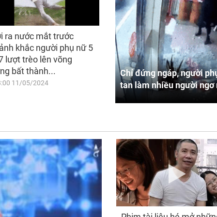
i ra nước mắt trước
ảnh khắc người phụ nữ 5
7 lượt trèo lên võng
ng bất thành...
Chỉ đứng ngáp, người phụ
8:00 11/05/2024
tan làm nhiều người ngơ 
Phim tài liệu hé mở nhữn