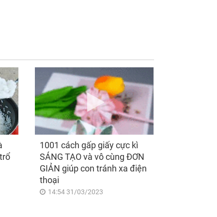
ng 7h30 ngày mai,
Thần Tài mở cửa sau
 Bảy 8/8/2026, 3
ngày 7/8/2026, 3 con
 giáp 'ngửa đầu
giáp ra đường 'đụng
 quý nhân, cúi đầu
trúng hố vàng', mỏi
 tài lộc', giàu sang
tay đếm tiền, giàu nứt
 chấp, tình duyên
đố đổ vách
ên mãn
à
1001 cách gấp giấy cực kì
trổ
SÁNG TẠO và vô cùng ĐƠN
GIẢN giúp con tránh xa điện
thoại
14:54 31/03/2023