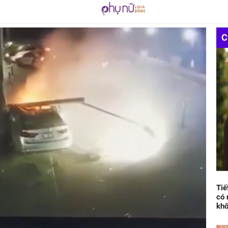
C
Tiế
có 
kh