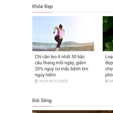
Khỏe Đẹp
Chỉ cần leo ít nhất 50 bậc
Loạ
cầu thang mỗi ngày, giảm
đẹp
20% nguy cơ mắc bệnh tim
chợ
nguy hiểm
phò
16:29 06/12/2023
0
Đời Sống