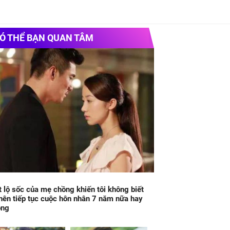
Ó THỂ BẠN QUAN TÂM
t lộ sốc của mẹ chồng khiến tôi không biết
nên tiếp tục cuộc hôn nhân 7 năm nữa hay
ông