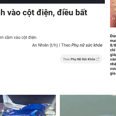
h vào cột điện, điều bất
Đú
âm sầm vào cột điện.
mai
An Nhiên (t/h) | Theo
Phụ nữ sức khỏe
8/8
chỉ
giá
vàn
Theo
Phụ Nữ Sức Khỏe
nhà
vươ
gia