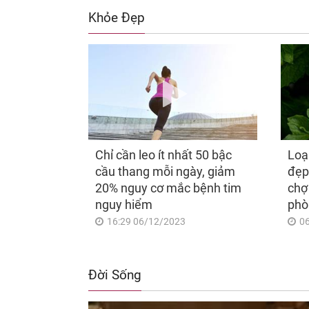
Khỏe Đẹp
Chỉ cần leo ít nhất 50 bậc
Loạ
cầu thang mỗi ngày, giảm
đẹp
20% nguy cơ mắc bệnh tim
chợ
nguy hiểm
phò
16:29 06/12/2023
0
Đời Sống