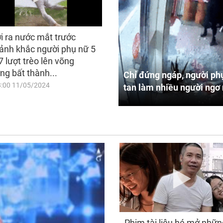
i ra nước mắt trước
ảnh khắc người phụ nữ 5
7 lượt trèo lên võng
ng bất thành...
Chỉ đứng ngáp, người phụ
8:00 11/05/2024
tan làm nhiều người ngơ 
Phim tài liệu hé mở nhữn