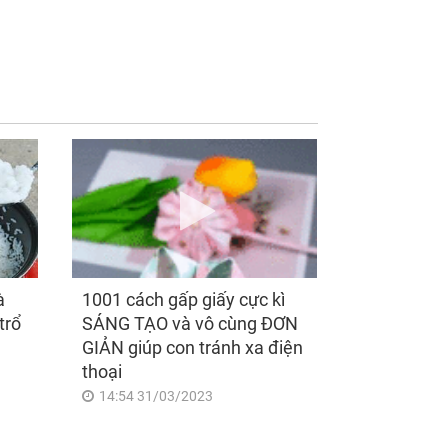
ng 20h hôm nay,
Đúng ngày mai, thứ
y 7/8/2026, 3 con
Bảy 8/8/2026, 3 con
p "đu đỉnh" vận
giáp xòe tay đón nhận
, tiền bạc về ngập
lộc Trời ban, sự
, đón lộc ấm no,
nghiệp bứt phá như
h tiền viên mãn
'phượng hoàng lửa',
sếp thưởng tiền lương
'kếch xù'
à
1001 cách gấp giấy cực kì
trổ
SÁNG TẠO và vô cùng ĐƠN
GIẢN giúp con tránh xa điện
thoại
14:54 31/03/2023