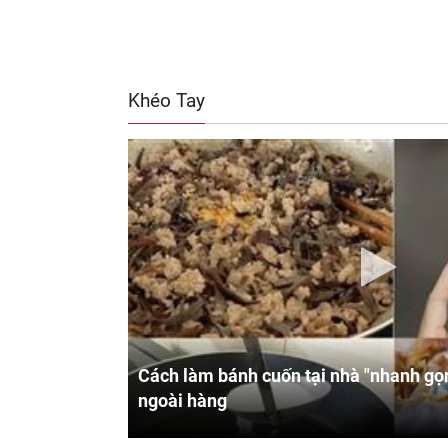
Khéo Tay
Cách làm bánh cuốn tại nhà "nhanh gọn
ngoài hàng