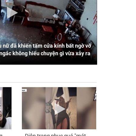
 nữ đã khiến tấm cửa kính bất ngờ vỡ
ngác không hiểu chuyện gì vừa xảy ra
g
Diện trang phục quá "mát