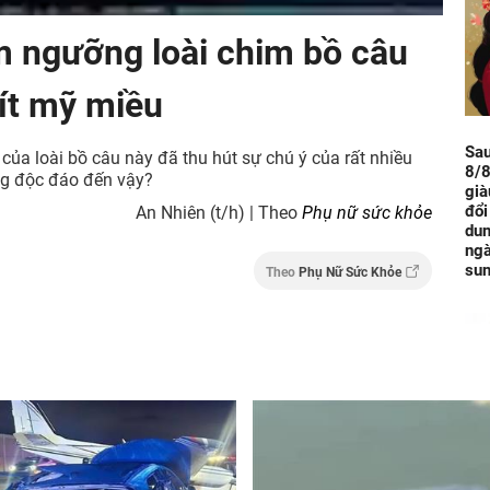
m ngưỡng loài chim bồ câu
tít mỹ miều
Sa
 của loài bồ câu này đã thu hút sự chú ý của rất nhiều
8/8
ông độc đáo đến vậy?
già
đổi
An Nhiên (t/h) | Theo
Phụ nữ sức khỏe
dun
ngà
sun
Theo
Phụ Nữ Sức Khỏe
Đún