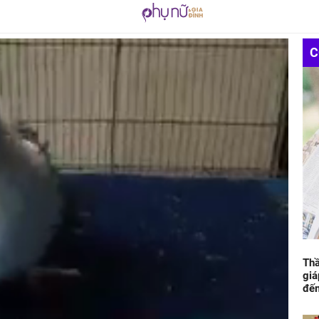
C
Thầ
giá
đếm