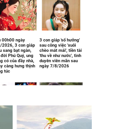
u 00h00 ngày
3 con giáp 'số hưởng'
/2026, 3 con giáp
sau công việc 'xuôi
u sang bạt ngàn,
chèo mát mái', tiền tài
 đời Phú Quý, ung
'thu về như nước', tình
g có của đầy nhà,
duyên viên mãn sau
y càng hưng thịnh
ngày 7/8/2026
g túc
g hôm nay, thứ 6
Đúng 12h30 hôm nay,