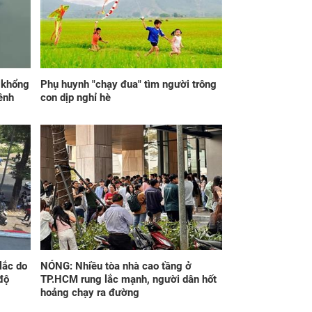
y 7/8/2026, 3 con
thứ Sáu 7/8/2026, 3
p Thiên Quan chiếu
con giáp tiền về trĩu
, sự nghiệp lao
túi, phúc cao hơn núi,
, tiền bạc hao tốn
lộc nhiều hơn sông,
giàu sang no đủ
p khổng
Phụ huynh "chạy đua" tìm người trông
ênh
con dịp nghỉ hè
g ngày mai, thứ
3 con giáp trúng số
 8/8/2026, 3 con
độc đắc đúng 300 tỷ
p may túi đựng
vào ngày 7/8/2026,
ền, HƯỞNG TRỌN
tiền về trĩu túi, phúc
 TRỜI, ăn nên làm
cao hơn núi, lộc nhiều
 hóa giải nguy
hơn sông, giàu sang
n, nghênh đón hỷ
no đủ
lắc do
NÓNG: Nhiều tòa nhà cao tầng ở
độ
TP.HCM rung lắc mạnh, người dân hốt
hoảng chạy ra đường