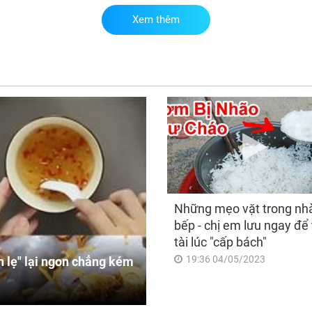
Xem thêm
Đú
ngà
giá
may
lối
tìn
Những mẹo vặt trong nh
bếp - chị em lưu ngay để 
tài lúc "cấp bách"
19:36 04/05/2023
 lẹ" lại ngon chẳng kém