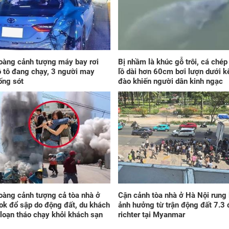
ngà
giá
vận
đao
oàng cảnh tượng máy bay rơi
Bị nhầm là khúc gỗ trôi, cá ché
ô tô đang chạy, 3 người may
lồ dài hơn 60cm bơi lượn dưới k
ống sót
đào khiến người dân kinh ngạc
Đún
Bảy
giá
ti
LỘC
ra,
khố
oàng cảnh tượng cả tòa nhà ở
Cận cảnh tòa nhà ở Hà Nội rung 
sự
k đổ sập do động đất, du khách
ảnh hưởng từ trận động đất 7.3 
loạn tháo chạy khỏi khách sạn
richter tại Myanmar