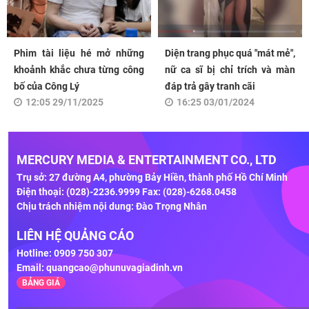
Phim tài liệu hé mở những
Diện trang phục quá "mát mẻ",
khoảnh khắc chưa từng công
nữ ca sĩ bị chỉ trích và màn
bố của Công Lý
đáp trả gây tranh cãi
12:05 29/11/2025
16:25 03/01/2024
MERCURY MEDIA & ENTERTAINMENT CO., LTD
Trụ sở: 27 đường A4, phường Bảy Hiền, thành phố Hồ Chí Minh
Điện thoại: (028)-2236.9999 Fax: (028)-6268.0458
Chịu trách nhiệm nội dung: Đào Trọng Nhân
LIÊN HỆ QUẢNG CÁO
Hotline: 0909 750 307
Email:
quangcao@phunuvagiadinh.vn
BẢNG GIÁ