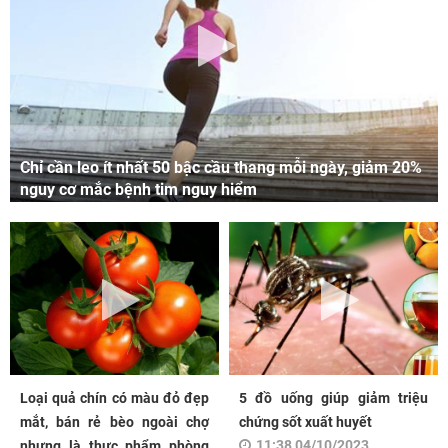
Chỉ cần leo ít nhất 50 bậc cầu thang mỗi ngày, giảm 20%
nguy cơ mắc bệnh tim nguy hiểm
Loại quả chín có màu đỏ đẹp
5 đồ uống giúp giảm triệu
mắt, bán rẻ bèo ngoài chợ
chứng sốt xuất huyết
11:38 04/10/2023
nhưng là thực phẩm phòng