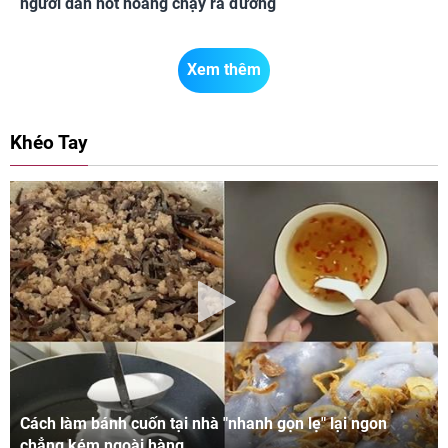
người dân hốt hoảng chạy ra đường
Xem thêm
Khéo Tay
Cách làm bánh cuốn tại nhà "nhanh gọn lẹ" lại ngon
chẳng kém ngoài hàng