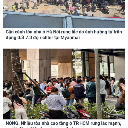
Cận cảnh tòa nhà ở Hà Nội rung lắc do ảnh hưởng từ trận
động đất 7.3 độ richter tại Myanmar
NÓNG: Nhiều tòa nhà cao tầng ở TP.HCM rung lắc mạnh,