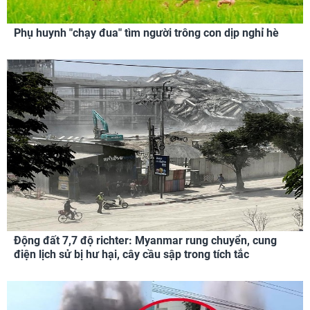
Phụ huynh "chạy đua" tìm người trông con dịp nghỉ hè
Động đất 7,7 độ richter: Myanmar rung chuyển, cung
điện lịch sử bị hư hại, cây cầu sập trong tích tắc