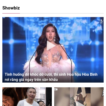
08:00 11/05/2024
09:06 03/05/2024
Showbiz
Tình huống dở khóc dở cười, thí sinh Hoa hậu Hòa Bình
rơi răng giả ngay trên sân khấu