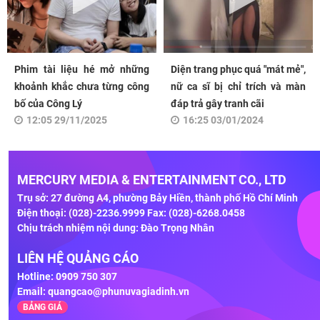
Phim tài liệu hé mở những
Diện trang phục quá "mát mẻ",
khoảnh khắc chưa từng công
nữ ca sĩ bị chỉ trích và màn
bố của Công Lý
đáp trả gây tranh cãi
12:05 29/11/2025
16:25 03/01/2024
MERCURY MEDIA & ENTERTAINMENT CO., LTD
Trụ sở: 27 đường A4, phường Bảy Hiền, thành phố Hồ Chí Minh
Điện thoại: (028)-2236.9999 Fax: (028)-6268.0458
Chịu trách nhiệm nội dung: Đào Trọng Nhân
LIÊN HỆ QUẢNG CÁO
Hotline: 0909 750 307
Email:
quangcao@phunuvagiadinh.vn
BẢNG GIÁ