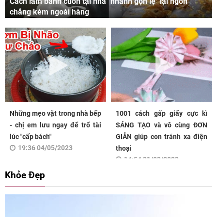
Cách làm bánh cuốn tại nhà "nhanh gọn lẹ" lại ngon
chẳng kém ngoài hàng
Những mẹo vặt trong nhà bếp
1001 cách gấp giấy cực kì
- chị em lưu ngay để trổ tài
SÁNG TẠO và vô cùng ĐƠN
lúc "cấp bách"
GIẢN giúp con tránh xa điện
19:36 04/05/2023
thoại
14:54 31/03/2023
Khỏe Đẹp