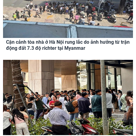
Cận cảnh tòa nhà ở Hà Nội rung lắc do ảnh hưởng từ trận
động đất 7.3 độ richter tại Myanmar