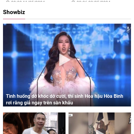
08:00 11/05/2024
09:06 03/05/2024
Showbiz
Tình huống dở khóc dở cười, thí sinh Hoa hậu Hòa Bình
rơi răng giả ngay trên sân khấu