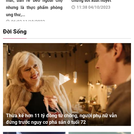
mắt, bán rẻ bèo ngoài chợ
chứng sốt xuất huyết
11:38 04/10/2023
nhưng là thực phẩm phòng
ung thư,...
06:03 11/10/2023
Đời Sống
Thừa kế hơn 11 tỷ đồng từ chồng, người phụ nữ vẫn
đứng trước nguy cơ phá sản ở tuổi 72