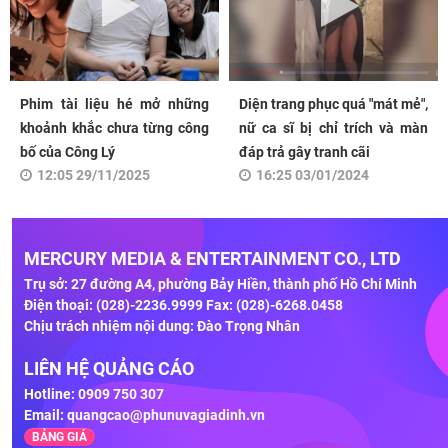
Phim tài liệu hé mở những
Diện trang phục quá "mát mẻ",
khoảnh khắc chưa từng công
nữ ca sĩ bị chỉ trích và màn
bố của Công Lý
đáp trả gây tranh cãi
12:05 29/11/2025
16:25 03/01/2024
MERCURY MEDIA & ENTERTAINMENT CO., LTD
Trụ sở: 27 đường A4, phường Bảy Hiền, thành phố Hồ Chí Minh
Điện thoại: (028)-2236.9999 Fax: (028)-6268.0458
Chịu trách nhiệm nội dung: Đào Trọng Nhân
LIÊN HỆ QUẢNG CÁO
Hotline: 0909 750 307
Email:
quangcao@phunuvagiadinh.vn
BẢNG GIÁ