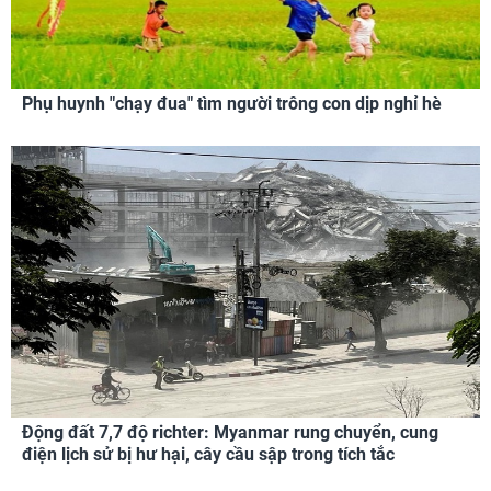
Phụ huynh "chạy đua" tìm người trông con dịp nghỉ hè
Động đất 7,7 độ richter: Myanmar rung chuyển, cung
điện lịch sử bị hư hại, cây cầu sập trong tích tắc