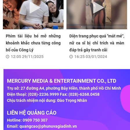
Phim tài liệu hé mở những
Diện trang phục quá "mát mẻ",
khoảnh khắc chưa từng công
nữ ca sĩ bị chỉ trích và màn
bố của Công Lý
đáp trả gây tranh cãi
12:05 29/11/2025
16:25 03/01/2024
MERCURY MEDIA & ENTERTAINMENT CO., LTD
Trụ sở: 27 đường A4, phường Bảy Hiền, thành phố Hồ Chí Minh
Điện thoại: (028)-2236.9999 Fax: (028)-6268.0458
Chịu trách nhiệm nội dung: Đào Trọng Nhân
LIÊN HỆ QUẢNG CÁO
Hotline: 0909 750 307
Email:
quangcao@phunuvagiadinh.vn