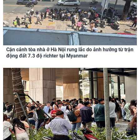
Cận cảnh tòa nhà ở Hà Nội rung lắc do ảnh hưởng từ trận
động đất 7.3 độ richter tại Myanmar