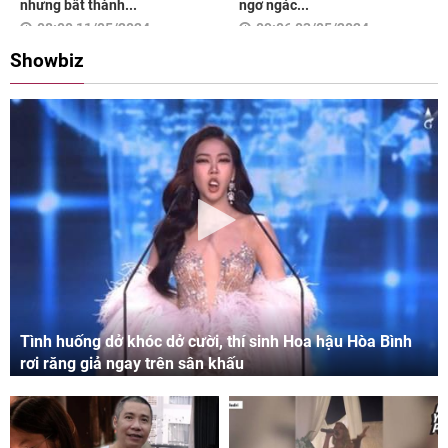
nhưng bất thành...
ngơ ngác...
08:00 11/05/2024
09:06 03/05/2024
Showbiz
Tình huống dở khóc dở cười, thí sinh Hoa hậu Hòa Bình
rơi răng giả ngay trên sân khấu