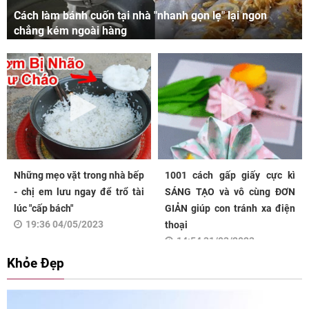
Cách làm bánh cuốn tại nhà "nhanh gọn lẹ" lại ngon
chẳng kém ngoài hàng
Những mẹo vặt trong nhà bếp
1001 cách gấp giấy cực kì
- chị em lưu ngay để trổ tài
SÁNG TẠO và vô cùng ĐƠN
lúc "cấp bách"
GIẢN giúp con tránh xa điện
19:36 04/05/2023
thoại
14:54 31/03/2023
Khỏe Đẹp