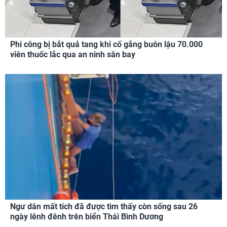
Phi công bị bắt quả tang khi cố gắng buôn lậu 70.000
viên thuốc lắc qua an ninh sân bay
Ngư dân mất tích đã được tìm thấy còn sống sau 26
ngày lênh đênh trên biển Thái Bình Dương