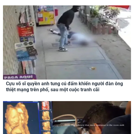
Cựu võ sĩ quyền anh tung cú đấm khiến người đàn ông
thiệt mạng trên phố, sau một cuộc tranh cãi