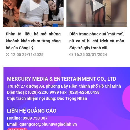
Phim tài liệu hé mở những
Diện trang phục quá "mát mẻ",
khoảnh khắc chưa từng công
nữ ca sĩ bị chỉ trích và màn
bố của Công Lý
đáp trả gây tranh cãi
12:05 29/11/2025
16:25 03/01/2024
MERCURY MEDIA & ENTERTAINMENT CO., LTD
Trụ sở: 27 đường A4, phường Bảy Hiền, thành phố Hồ Chí Minh
Điện thoại: (028)-2236.9999 Fax: (028)-6268.0458
Chịu trách nhiệm nội dung: Đào Trọng Nhân
LIÊN HỆ QUẢNG CÁO
Hotline: 0909 750 307
Email:
quangcao@phunuvagiadinh.vn