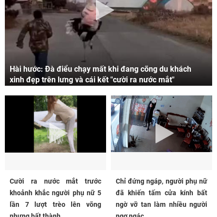
Hài hước: Đà điểu chạy mất khi đang cõng du khách
xinh đẹp trên lưng và cái kết "cười ra nước mắt"
Cười ra nước mắt trước
Chỉ đứng ngáp, người phụ nữ
khoảnh khắc người phụ nữ 5
đã khiến tấm cửa kính bất
lần 7 lượt trèo lên võng
ngờ vỡ tan làm nhiều người
nhưng bất thành...
ngơ ngác...