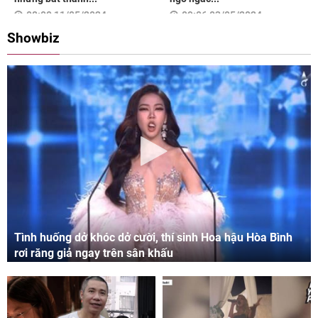
08:00 11/05/2024
09:06 03/05/2024
Showbiz
Tình huống dở khóc dở cười, thí sinh Hoa hậu Hòa Bình
rơi răng giả ngay trên sân khấu