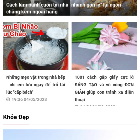
Cách làm bánh cuốn tại nhà "nhanh gọn lẹ" lại ngon
chẳng kém ngoài hàng
Những mẹo vặt trong nhà bếp
1001 cách gấp giấy cực kì
- chị em lưu ngay để trổ tài
SÁNG TẠO và vô cùng ĐƠN
lúc "cấp bách"
GIẢN giúp con tránh xa điện
19:36 04/05/2023
thoại
14:54 31/03/2023
Khỏe Đẹp