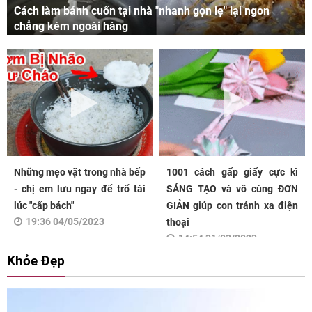
Cách làm bánh cuốn tại nhà "nhanh gọn lẹ" lại ngon
chẳng kém ngoài hàng
Những mẹo vặt trong nhà bếp
1001 cách gấp giấy cực kì
- chị em lưu ngay để trổ tài
SÁNG TẠO và vô cùng ĐƠN
lúc "cấp bách"
GIẢN giúp con tránh xa điện
19:36 04/05/2023
thoại
14:54 31/03/2023
Khỏe Đẹp