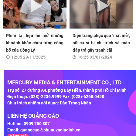
Phim tài liệu hé mở những
Diện trang phục quá "mát mẻ",
khoảnh khắc chưa từng công
nữ ca sĩ bị chỉ trích và màn
bố của Công Lý
đáp trả gây tranh cãi
12:05 29/11/2025
16:25 03/01/2024
MERCURY MEDIA & ENTERTAINMENT CO., LTD
Trụ sở: 27 đường A4, phường Bảy Hiền, thành phố Hồ Chí Minh
Điện thoại: (028)-2236.9999 Fax: (028)-6268.0458
Chịu trách nhiệm nội dung: Đào Trọng Nhân
LIÊN HỆ QUẢNG CÁO
Hotline: 0909 750 307
Email:
quangcao@phunuvagiadinh.vn