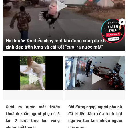
✕
Hài hước: Đà điểu chạy mất khi đang cõng du khách
xinh đẹp trên lưng và cái kết "cười ra nước mắt"
Cười ra nước mắt trước
Chỉ đứng ngáp, người phụ nữ
khoảnh khắc người phụ nữ 5
đã khiến tấm cửa kính bất
lần 7 lượt trèo lên võng
ngờ vỡ tan làm nhiều người
nhưng bất thành...
ngơ ngác...