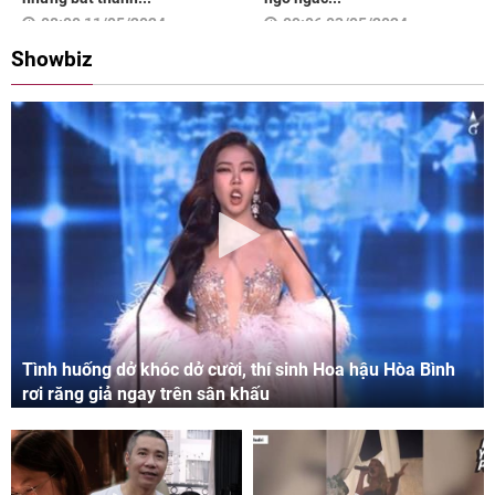
08:00 11/05/2024
09:06 03/05/2024
Showbiz
Tình huống dở khóc dở cười, thí sinh Hoa hậu Hòa Bình
rơi răng giả ngay trên sân khấu