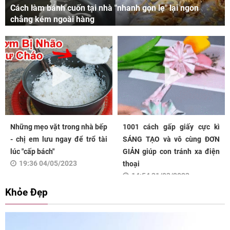
Cách làm bánh cuốn tại nhà "nhanh gọn lẹ" lại ngon
chẳng kém ngoài hàng
Những mẹo vặt trong nhà bếp
1001 cách gấp giấy cực kì
- chị em lưu ngay để trổ tài
SÁNG TẠO và vô cùng ĐƠN
lúc "cấp bách"
GIẢN giúp con tránh xa điện
19:36 04/05/2023
thoại
14:54 31/03/2023
Khỏe Đẹp