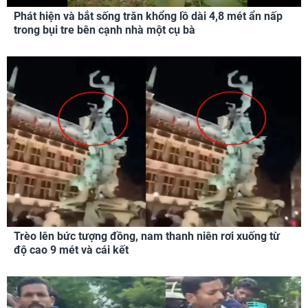
Phát hiện và bắt sống trăn khổng lồ dài 4,8 mét ẩn nấp
trong bụi tre bên cạnh nhà một cụ bà
Trèo lên bức tượng đồng, nam thanh niên rơi xuống từ
độ cao 9 mét và cái kết