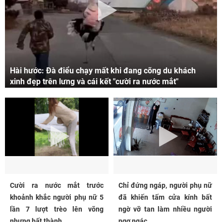
Hài hước: Đà điểu chạy mất khi đang cõng du khách
xinh đẹp trên lưng và cái kết "cười ra nước mắt"
Cười ra nước mắt trước
Chỉ đứng ngáp, người phụ nữ
khoảnh khắc người phụ nữ 5
đã khiến tấm cửa kính bất
lần 7 lượt trèo lên võng
ngờ vỡ tan làm nhiều người
nhưng bất thành...
ngơ ngác...