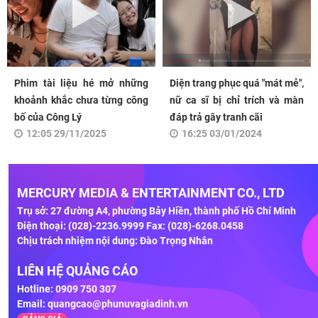
Phim tài liệu hé mở những
Diện trang phục quá "mát mẻ",
khoảnh khắc chưa từng công
nữ ca sĩ bị chỉ trích và màn
bố của Công Lý
đáp trả gây tranh cãi
12:05 29/11/2025
16:25 03/01/2024
MERCURY MEDIA & ENTERTAINMENT CO., LTD
Trụ sở: 27 đường A4, phường Bảy Hiền, thành phố Hồ Chí Minh
Điện thoại: (028)-2236.9999 Fax: (028)-6268.0458
Chịu trách nhiệm nội dung: Đào Trọng Nhân
LIÊN HỆ QUẢNG CÁO
Hotline: 0909 750 307
Email:
quangcao@phunuvagiadinh.vn