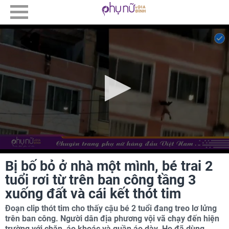
Bị bố bỏ ở nhà một mình, bé trai 2
tuổi rơi từ trên ban công tầng 3
xuống đất và cái kết thót tim
Đoạn clip thót tim cho thấy cậu bé 2 tuổi đang treo lơ lửng
trên ban công. Người dân địa phương vội vã chạy đến hiện
trường với chăn, áo khoác và quần áo dày. Họ đã dùng