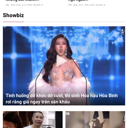
08:00 11/05/2024
09:06 03/05/2024
Showbiz
Tình huống dở khóc dở cười, thí sinh Hoa hậu Hòa Bình
rơi răng giả ngay trên sân khấu