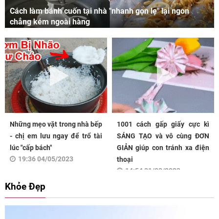
Cách làm bánh cuốn tại nhà "nhanh gọn lẹ" lại ngon
chẳng kém ngoài hàng
Những mẹo vặt trong nhà bếp
1001 cách gấp giấy cực kì
- chị em lưu ngay để trổ tài
SÁNG TẠO và vô cùng ĐƠN
lúc "cấp bách"
GIẢN giúp con tránh xa điện
19:36 04/05/2023
thoại
14:54 31/03/2023
Khỏe Đẹp