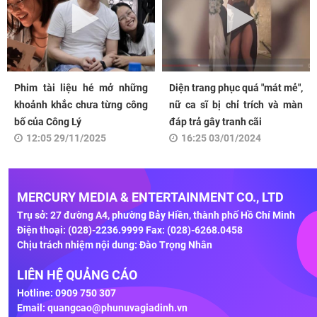
Phim tài liệu hé mở những
Diện trang phục quá "mát mẻ",
khoảnh khắc chưa từng công
nữ ca sĩ bị chỉ trích và màn
bố của Công Lý
đáp trả gây tranh cãi
12:05 29/11/2025
16:25 03/01/2024
MERCURY MEDIA & ENTERTAINMENT CO., LTD
Trụ sở: 27 đường A4, phường Bảy Hiền, thành phố Hồ Chí Minh
Điện thoại: (028)-2236.9999 Fax: (028)-6268.0458
Chịu trách nhiệm nội dung: Đào Trọng Nhân
LIÊN HỆ QUẢNG CÁO
Hotline: 0909 750 307
Email:
quangcao@phunuvagiadinh.vn