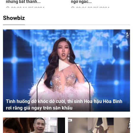
nhưng bất thành...
ngơ ngác...
08:00 11/05/2024
09:06 03/05/2024
Showbiz
Tình huống dở khóc dở cười, thí sinh Hoa hậu Hòa Bình
rơi răng giả ngay trên sân khấu