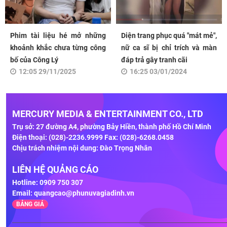
Phim tài liệu hé mở những
Diện trang phục quá "mát mẻ",
khoảnh khắc chưa từng công
nữ ca sĩ bị chỉ trích và màn
bố của Công Lý
đáp trả gây tranh cãi
12:05 29/11/2025
16:25 03/01/2024
MERCURY MEDIA & ENTERTAINMENT CO., LTD
Trụ sở: 27 đường A4, phường Bảy Hiền, thành phố Hồ Chí Minh
Điện thoại: (028)-2236.9999 Fax: (028)-6268.0458
Chịu trách nhiệm nội dung: Đào Trọng Nhân
LIÊN HỆ QUẢNG CÁO
Hotline: 0909 750 307
Email:
quangcao@phunuvagiadinh.vn
BẢNG GIÁ