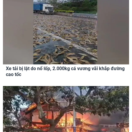
Xe tải bị lật do nổ lốp, 2.000kg cá vương vãi khắp đường
cao tốc